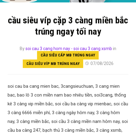
cầu siêu víp cặp 3 càng miền bắc
trúng ngay tối nay
By
soi cau 3 cang hom nay - soi cau 3 cang xsmb
in
CẦU SIÊU CẤP MB TRÚNG NGAY
07/08/2026
CẦU SIÊU VÍP MB TRÚNG NGAY
soi cau ba cang mien bac, 3cangsieuchuan, 3 cang mien
bac, bao lô 3 con miền nam bao nhiêu tiền, soi3cang, thống
kê 3 càng vip miền bắc, soi cầu ba càng vip mienbac, soi cầu
3 càng 6666 miễn phí, 3 càng ngày hôm nay, 3 càng hôm
nay, 3 càng miền bắc, soi cầu 3 càng miền nam hôm nay, soi
cầu ba càng 247, bạch thủ 3 càng miền bắc, 3 càng xsmb,