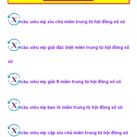
cầu siêu víp xỉu chủ miền trung từ hội đồng xổ số
cầu siêu víp giải đặc biệt miền trung từ hội đồng xổ
số
cầu siêu víp giải 8 miền trung từ hội đồng xổ số
cầu siêu víp bao lô miền trung từ hội đồng xổ số
cầu siêu víp cặp xỉu chủ miền trung từ hội đồng xổ