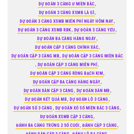
DỰ ĐOÁN 3 CÀNG Ư MIỀN BẮC
,
DỰ ĐOÁN 3 CÀNG XSMB LÀ GÌ
,
DỰ ĐOÁN 3 CÀNG XSMB MIỄN PHÍ NGÀY HÔM NAY
,
DỰ ĐOÁN 3 CÀNG XSMB RBK
,
DỰ ĐOÁN 3 CÀNG YẾU
,
DỰ ĐOÁN BA CÀNG HÀNG NGÀY
,
DỰ ĐOÁN CẶP 3 CÀNG CHÍNH XÁC
,
DỰ ĐOÁN CẶP 3 CÀNG MB
,
DỰ ĐOÁN CẶP 3 CÀNG MIỀN BẮC
,
DỰ ĐOÁN CẶP 3 CÀNG MIỄN PHÍ
,
DỰ ĐOÁN CẶP 3 CÀNG RỒNG BẠCH KIM
,
DỰ ĐOÁN CẶP BA CÀNG HÀNG NGÀY
,
DỰ ĐOÁN DÀN CẶP 3 CÀNG
,
DỰ ĐOÁN DÀN MB
,
DỰ ĐOÁN KẾT QUẢ MB
,
DỰ ĐOÁN LÔ 3 CÀNG
,
DỰ ĐOÁN SỐ 3 CÀNG
,
DỰ ĐOÁN XỔ SỐ MIỀN BẮC 3 CÀNG
,
DỰ ĐOÁN XSMB CẶP 3 CÀNG
,
ĐÁNH BA CÀNG TRÚNG 2 SỐ CUỐI
,
ĐÁNH CẶP 3 CÀNG
,
ĐÁNH DÀN CẶP 3 CÀNG
,
ĐÁNH LÔ BA CÀNG
,