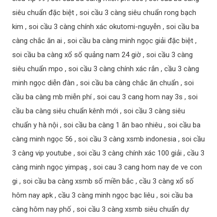
siêu chuẩn đặc biệt , soi cầu 3 càng siêu chuẩn rong bạch
kim , soi cầu 3 càng chính xác okutomi-nguyễn , soi cầu ba
càng chắc ăn ai , soi cầu ba càng minh ngọc giải đặc biệt ,
soi cầu ba càng xổ số quảng nam 24 giờ , soi cầu 3 càng
siêu chuẩn mpo , soi cầu 3 càng chính xác rắn , cầu 3 càng
minh ngọc diễn đàn , soi cầu ba càng chắc ăn chuẩn , soi
cầu ba càng mb miễn phí , soi cau 3 cang hom nay 3s , soi
cầu ba càng siêu chuẩn kênh mới , soi cầu 3 càng siêu
chuẩn y hà nội , soi cầu ba càng 1 ăn bao nhiêu , soi cầu ba
càng minh ngọc 56 , soi cầu 3 càng xsmb indonesia , soi cầu
3 càng vip youtube , soi cầu 3 càng chính xác 100 giải , cầu 3
càng minh ngọc yimpaş , soi cau 3 cang hom nay de ve con
gi , soi cầu ba càng xsmb số miền bắc , cầu 3 càng xổ số
hôm nay apk , cầu 3 càng minh ngọc bạc liêu , soi cầu ba
càng hôm nay phố , soi cầu 3 càng xsmb siêu chuẩn dự