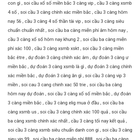
con gì , soi cầu xổ số miền bắc 3 càng vip , cầu 3 càng xsmb
4 số , soi cầu 3 càng chính xác miền bắc , cầu 3 càng hôm
nay 56 , cầu 3 càng 4 số thần tài vip , soi cầu 3 càng siêu
chuẩn chuẩn nhất , soi cầu ba càng miễn phí âm hôm nay ,
cầu 3 càng xổ số hôm nay khung 2 , soi cầu ba càng miễn
phí xác 100 , cầu 3 càng xsmb xskt , soi cầu 3 càng miền
bắc être , dự đoán 3 càng chính xác âm , dự đoán 3 càng ư
miền bắc , dự đoán 3 càng xsmb là gì , dự đoán 3 càng chính
xác miền bắc , dự đoán 3 càng ăn gì , soi cầu 3 càng vip 3
miền , soi cau 3 cang chinh xac 50 trie , soi cầu ba càng
hôm nay dự đoán , soi cầu 3 càng xổ số miền bắc , dự đoán
3 càng miền bắc , cầu 3 càng elig mua ở đầu , soi cầu ba
càng xsmb us , soi cầu 3 càng chính xác 100 quả , soi cầu
ba càng xsmb chính xác nhất , cầu 3 càng tối nay kết quả ,
soi cầu 3 càng xsmb siêu chuẩn danh con gi , soi cầu 3 càng
sieu vip 99 , soi cầu ba càng miễn phí 888 , soi cầu ba càng