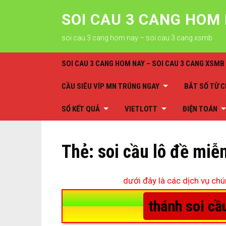
SOI CAU 3 CANG HOM 
soi cau 3 cang hom nay – soi cau 3 cang xsmb
SOI CAU 3 CANG HOM NAY – SOI CAU 3 CANG XSMB
CẦU SIÊU VÍP MN TRÚNG NGAY
BẮT SỐ TỪ C
SỔ KẾT QUẢ
VIETLOTT
ĐIỆN TOÁN
Thẻ:
soi cầu lô đề miễ
dưới đây là các dịch vụ ch
thánh soi cầ