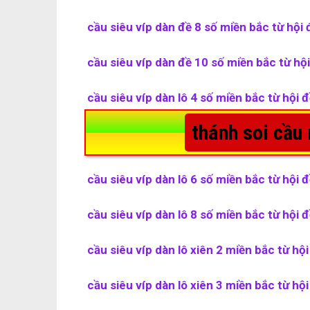
cầu siêu víp dàn đề 8 số miền bắc từ hội
cầu siêu víp dàn đề 10 số miền bắc từ hộ
cầu siêu víp dàn lô 4 số miền bắc từ hội 
thánh soi cầu
cầu siêu víp dàn lô 6 số miền bắc từ hội 
cầu siêu víp dàn lô 8 số miền bắc từ hội 
cầu siêu víp dàn lô xiên 2 miền bắc từ hộ
cầu siêu víp dàn lô xiên 3 miền bắc từ hộ