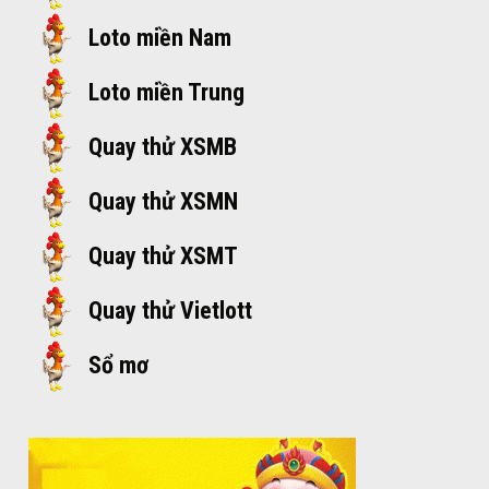
Loto miền Nam
Loto miền Trung
Quay thử XSMB
Quay thử XSMN
Quay thử XSMT
Quay thử Vietlott
Sổ mơ