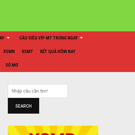
AY
CẦU SIÊU VÍP MT TRÚNG NGAY
XSMN
XSMT
KẾT QUẢ HÔM NAY
SỔ MƠ
SEARCH