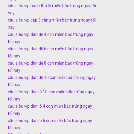
cầu siêu víp bạch thủ lô miền bắc trúng ngay tối
nay
cầu siêu víp cặp 3 càng miền bắc trúng ngay tối
nay
cầu siêu víp dàn đề 4 con miền bắc trúng ngay
tối nay
cầu siêu víp dàn đề 6 con miền bắc trúng ngay
tối nay
cầu siêu víp dàn đề 8 con miền bắc trúng ngay
tối nay
cầu siêu víp dàn đề 10 con miền bắc trúng ngay
tối nay
cầu siêu víp dàn lô 10 con miền bắc trúng ngay
tối nay
cầu siêu víp dàn lô 4 con miền bắc trúng ngay
tối nay
cầu siêu víp dàn lô 6 con miền bắc trúng ngay
tối nay