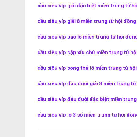
cầu siêu víp giải đặc biệt miền trung từ h
cầu siêu víp giải 8 miền trung từ hội đồng
cầu siêu víp bao lô miền trung từ hội đồn
cầu siêu víp cặp xỉu chủ miền trung từ hộ
cầu siêu víp song thủ lô miền trung từ hộ
cầu siêu víp đầu đuôi giải 8 miền trung từ
cầu siêu víp đầu đuôi đặc biệt miền trung
cầu siêu víp lô 3 số miền trung từ hội đồn