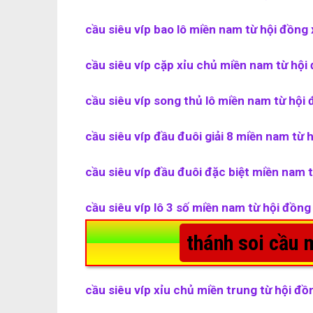
cầu siêu víp bao lô miền nam từ hội đồng 
cầu siêu víp cặp xỉu chủ miền nam từ hội
cầu siêu víp song thủ lô miền nam từ hội
cầu siêu víp đầu đuôi giải 8 miền nam từ 
cầu siêu víp đầu đuôi đặc biệt miền nam 
cầu siêu víp lô 3 số miền nam từ hội đồng
thánh soi cầu 
cầu siêu víp xỉu chủ miền trung từ hội đồ