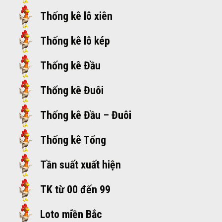
Thống kê lô xiên
Thống kê lô kép
Thống kê Đầu
Thống kê Đuôi
Thống kê Đầu – Đuôi
Thống kê Tổng
Tần suất xuất hiện
TK từ 00 đến 99
Loto miền Bắc