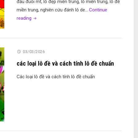
tối
đầu đuôi mt, lô đẹp miền trung, lô miền trung, lô đề
nay"
miền trung, nghiên cứu đánh lô de…
Continue
"cầu
reading
siêu
víp
lô
3
03/03/2026
số
các loại lô đề và cách tính lô đề chuẩn
miền
trung
Các loại lô đề và cách tính lô đề chuẩn
trúng
ngay
tối
nay"