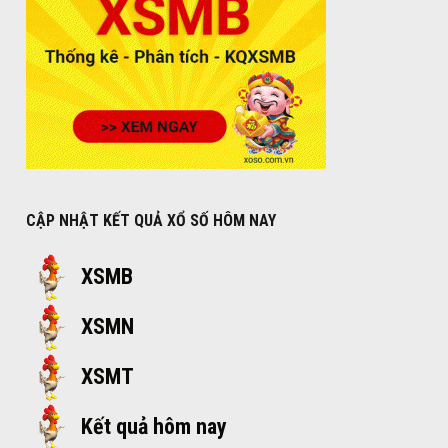
CẬP NHẬT KẾT QUẢ XỔ SỐ HÔM NAY
XSMB
XSMN
XSMT
Kết quả hôm nay