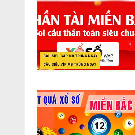
CẦU SIÊU CẤP MB TRÚNG NGAY
,
CẦU SIÊU VÍP MB TRÚNG NGAY