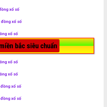
 đồng xổ số
i đồng xổ số
đồng xổ số
 miền bắc siêu chuẩn
đồng xổ số
đồng xổ số
i đồng xổ số
i đồng xổ số