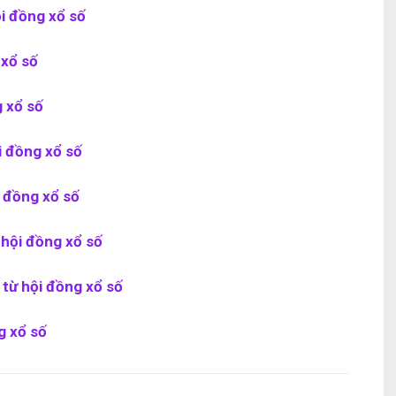
ội đồng xổ số
 xổ số
g xổ số
i đồng xổ số
i đồng xổ số
 hội đồng xổ số
 từ hội đồng xổ số
g xổ số