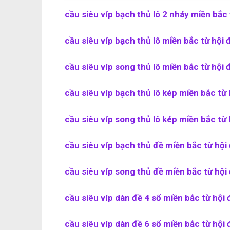
cầu siêu víp bạch thủ lô 2 nháy miền bắc 
cầu siêu víp bạch thủ lô miền bắc từ hội 
cầu siêu víp song thủ lô miền bắc từ hội 
cầu siêu víp bạch thủ lô kép miền bắc từ
cầu siêu víp song thủ lô kép miền bắc từ
cầu siêu víp bạch thủ đề miền bắc từ hội
cầu siêu víp song thủ đề miền bắc từ hội
cầu siêu víp dàn đề 4 số miền bắc từ hội
cầu siêu víp dàn đề 6 số miền bắc từ hội