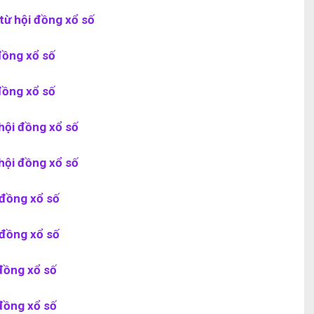
từ hội đồng xổ số
đồng xổ số
đồng xổ số
 hội đồng xổ số
 hội đồng xổ số
 đồng xổ số
 đồng xổ số
 đồng xổ số
 đồng xổ số