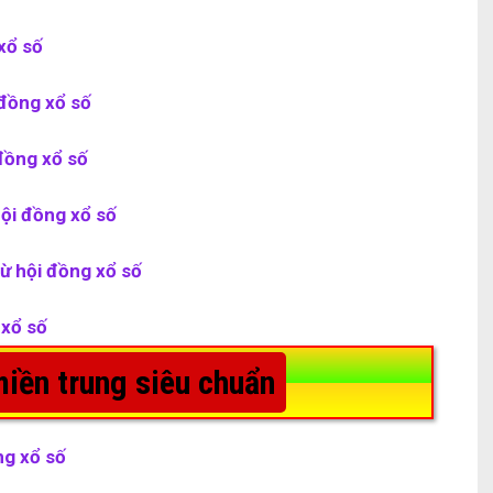
xổ số
 đồng xổ số
 đồng xổ số
hội đồng xổ số
từ hội đồng xổ số
 xổ số
miền trung siêu chuẩn
ng xổ số