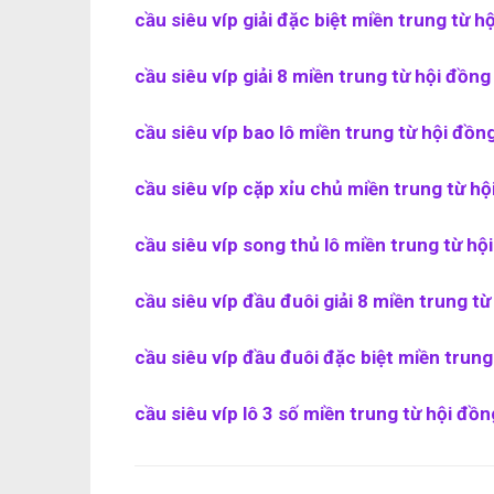
cầu siêu víp giải đặc biệt miền trung từ h
cầu siêu víp giải 8 miền trung từ hội đồng
cầu siêu víp bao lô miền trung từ hội đồn
cầu siêu víp cặp xỉu chủ miền trung từ hộ
cầu siêu víp song thủ lô miền trung từ hộ
cầu siêu víp đầu đuôi giải 8 miền trung từ
cầu siêu víp đầu đuôi đặc biệt miền trung
cầu siêu víp lô 3 số miền trung từ hội đồn