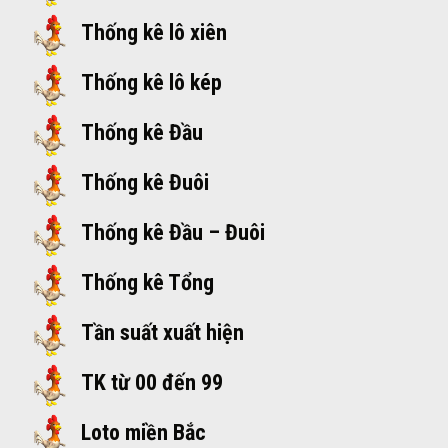
Thống kê lô xiên
Thống kê lô kép
Thống kê Đầu
Thống kê Đuôi
Thống kê Đầu – Đuôi
Thống kê Tổng
Tần suất xuất hiện
TK từ 00 đến 99
Loto miền Bắc