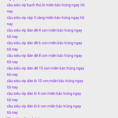
cầu siêu víp bạch thủ lô miền bắc trúng ngay tối
nay
cầu siêu víp cặp 3 càng miền bắc trúng ngay tối
nay
cầu siêu víp dàn đề 4 con miền bắc trúng ngay
tối nay
cầu siêu víp dàn đề 6 con miền bắc trúng ngay
tối nay
cầu siêu víp dàn đề 8 con miền bắc trúng ngay
tối nay
cầu siêu víp dàn đề 10 con miền bắc trúng ngay
tối nay
cầu siêu víp dàn lô 10 con miền bắc trúng ngay
tối nay
cầu siêu víp dàn lô 4 con miền bắc trúng ngay
tối nay
cầu siêu víp dàn lô 6 con miền bắc trúng ngay
tối nay