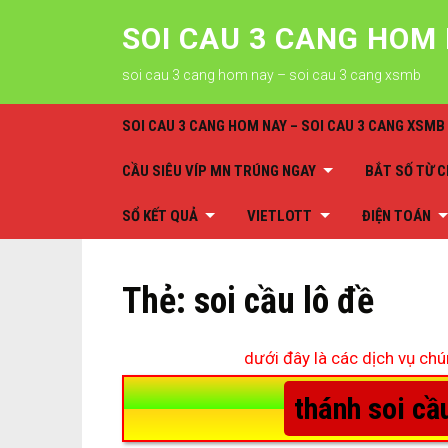
SOI CAU 3 CANG HOM 
soi cau 3 cang hom nay – soi cau 3 cang xsmb
SOI CAU 3 CANG HOM NAY – SOI CAU 3 CANG XSMB
CẦU SIÊU VÍP MN TRÚNG NGAY
BẮT SỐ TỪ C
SỔ KẾT QUẢ
VIETLOTT
ĐIỆN TOÁN
Thẻ:
soi cầu lô đề
dưới đây là các dịch vụ ch
thánh soi cầ