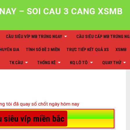
Skip
to
NAY – SOI CAU 3 CANG XSMB
content
CẦU SIÊU VÍP MB TRÚNG NGAY
CẦU SIÊU CẤP MB TRÚNG NG
HUYÊN GIA
TÍNH SỐ ĐỀ 3 MIỀN
TRỰC TIẾP KẾT QUẢ XS
XSMB
TK CẦU
THỐNG KÊ
KQ LÔ TÔ
QUAY THỬ
úng tôi đã quay số chốt ngày hôm nay
u siêu víp miền bắc