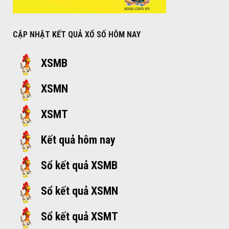
CẬP NHẬT KẾT QUẢ XỔ SỐ HÔM NAY
XSMB
XSMN
XSMT
Kết quả hôm nay
Sổ kết quả XSMB
Sổ kết quả XSMN
Sổ kết quả XSMT