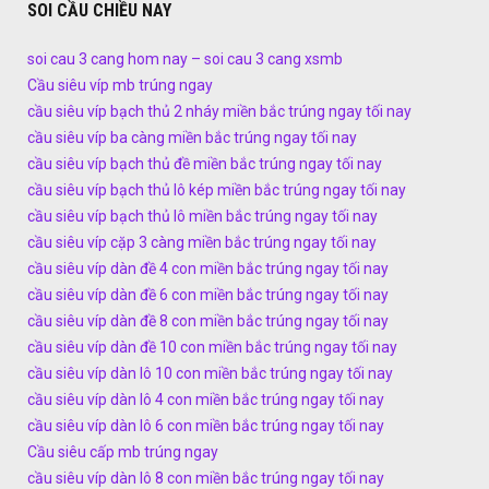
SOI CẦU CHIỀU NAY
soi cau 3 cang hom nay – soi cau 3 cang xsmb
Cầu siêu víp mb trúng ngay
cầu siêu víp bạch thủ 2 nháy miền bắc trúng ngay tối nay
cầu siêu víp ba càng miền bắc trúng ngay tối nay
cầu siêu víp bạch thủ đề miền bắc trúng ngay tối nay
cầu siêu víp bạch thủ lô kép miền bắc trúng ngay tối nay
cầu siêu víp bạch thủ lô miền bắc trúng ngay tối nay
cầu siêu víp cặp 3 càng miền bắc trúng ngay tối nay
cầu siêu víp dàn đề 4 con miền bắc trúng ngay tối nay
cầu siêu víp dàn đề 6 con miền bắc trúng ngay tối nay
cầu siêu víp dàn đề 8 con miền bắc trúng ngay tối nay
cầu siêu víp dàn đề 10 con miền bắc trúng ngay tối nay
cầu siêu víp dàn lô 10 con miền bắc trúng ngay tối nay
cầu siêu víp dàn lô 4 con miền bắc trúng ngay tối nay
cầu siêu víp dàn lô 6 con miền bắc trúng ngay tối nay
Cầu siêu cấp mb trúng ngay
cầu siêu víp dàn lô 8 con miền bắc trúng ngay tối nay