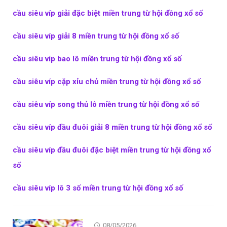
cầu siêu víp giải đặc biệt miền trung từ hội đồng xổ số
cầu siêu víp giải 8 miền trung từ hội đồng xổ số
cầu siêu víp bao lô miền trung từ hội đồng xổ số
cầu siêu víp cặp xỉu chủ miền trung từ hội đồng xổ số
cầu siêu víp song thủ lô miền trung từ hội đồng xổ số
cầu siêu víp đầu đuôi giải 8 miền trung từ hội đồng xổ số
cầu siêu víp đầu đuôi đặc biệt miền trung từ hội đồng xổ
số
cầu siêu víp lô 3 số miền trung từ hội đồng xổ số
08/05/2026