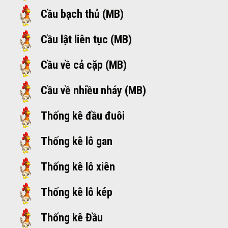
Cầu bạch thủ (MB)
Cầu lật liên tục (MB)
Cầu về cả cặp (MB)
Cầu về nhiều nháy (MB)
Thống kê đầu đuôi
Thống kê lô gan
Thống kê lô xiên
Thống kê lô kép
Thống kê Đầu