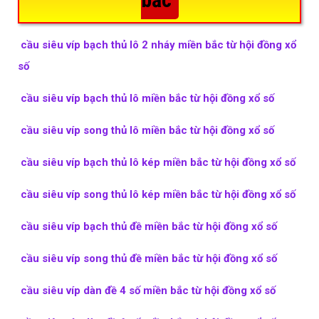
cầu siêu víp bạch thủ lô 2 nháy miền bắc từ hội đồng xổ
số
cầu siêu víp bạch thủ lô miền bắc từ hội đồng xổ số
cầu siêu víp song thủ lô miền bắc từ hội đồng xổ số
cầu siêu víp bạch thủ lô kép miền bắc từ hội đồng xổ số
cầu siêu víp song thủ lô kép miền bắc từ hội đồng xổ số
cầu siêu víp bạch thủ đề miền bắc từ hội đồng xổ số
cầu siêu víp song thủ đề miền bắc từ hội đồng xổ số
cầu siêu víp dàn đề 4 số miền bắc từ hội đồng xổ số