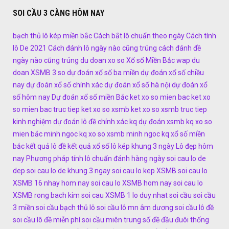
SOI CẦU 3 CÀNG HÔM NAY
bạch thủ lô kép miền bắc
Cách bắt lô chuẩn theo ngày
Cách tính
lô De 2021
Cách đánh lô ngày nào cũng trúng
cách đánh đề
ngày nào cũng trúng
du doan xo so Xổ số Miền Bắc wap
du
doan XSMB 3 so
dự đoán xổ số ba miền
dự đoán xổ số chiều
nay
dự đoán xổ số chính xác
dự đoán xổ số hà nội
dự đoán xổ
số hôm nay
Dự đoán xổ số miền Bắc
ket xo so mien bac
ket xo
so mien bac truc tiep
ket xo so xsmb
ket xo so xsmb truc tiep
kinh nghiệm dự đoán lô đề chính xác
kq dự đoán xsmb
kq xo so
mien bắc minh ngoc
kq xo so xsmb minh ngoc
kq xổ số miền
bắc
kết quả lô đề
kết quả xổ số
lô kép khung 3 ngày
Lô đẹp hôm
nay
Phương pháp tính lô chuẩn đánh hàng ngày
soi cau lo de
dep
soi cau lo de khung 3 ngay
soi cau lo kep XSMB
soi cau lo
XSMB 16 nhay hom nay
soi cau lo XSMB hom nay
soi cau lo
XSMB rong bach kim
soi cau XSMB 1 lo duy nhat
soi cầu
soi cầu
3 miền
soi cầu bạch thủ lô
soi cầu lô mn âm dương
soi cầu lô đề
soi cầu lô đề miễn phí
soi cầu miên trung
số đề đầu đuôi
thống