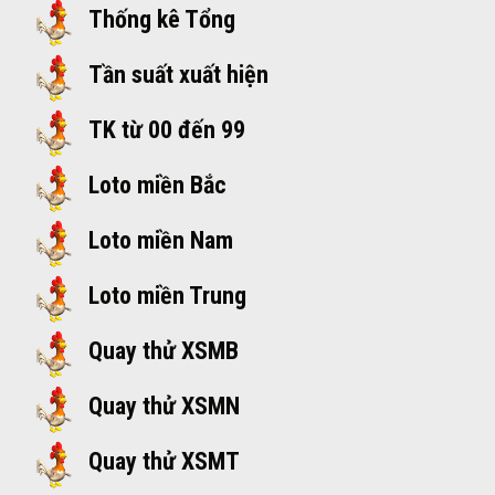
Thống kê Tổng
Tần suất xuất hiện
TK từ 00 đến 99
Loto miền Bắc
Loto miền Nam
Loto miền Trung
Quay thử XSMB
Quay thử XSMN
Quay thử XSMT