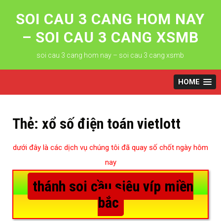
Skip
to
SOI CAU 3 CANG HOM NAY
content
– SOI CAU 3 CANG XSMB
soi cau 3 cang hom nay – soi cau 3 cang xsmb
HOME
Thẻ:
xổ số điện toán vietlott
dưới đây là các dịch vụ chúng tôi đã quay số chốt ngày hôm
nay
thánh soi cầu siêu víp miền
bắc