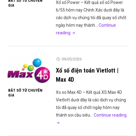
BẮT SỐ TỪ CHUYÊN
Xổ số Power – Kết quả xổ số Power
về
GIA
6/55 hôm nay Chính Xác dưới đây là
nhiều
các dịch vụ chúng tôi đã quay số chốt
ít
ngày hôm nay thánh…
Continue
XS
"Xổ
reading
Mega
số
6/45"
điện
toán
09/05/2026
Vietlott
Xổ số điện toán Vietlott |
|
Power
Max 4D
6/55"
BẮT SỐ TỪ CHUYÊN
Xo so Max 4D – Kết quả XS Max 4D
GIA
Vietlott dưới đây là các dịch vụ chúng
tôi đã quay số chốt ngày hôm nay
"Xổ
thánh soi cầu siêu…
Continue reading
số
điện