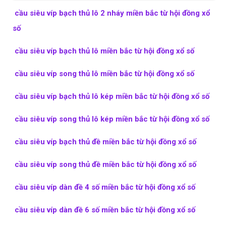
cầu siêu víp bạch thủ lô 2 nháy miền bắc từ hội đồng xổ
số
cầu siêu víp bạch thủ lô miền bắc từ hội đồng xổ số
cầu siêu víp song thủ lô miền bắc từ hội đồng xổ số
cầu siêu víp bạch thủ lô kép miền bắc từ hội đồng xổ số
cầu siêu víp song thủ lô kép miền bắc từ hội đồng xổ số
cầu siêu víp bạch thủ đề miền bắc từ hội đồng xổ số
cầu siêu víp song thủ đề miền bắc từ hội đồng xổ số
cầu siêu víp dàn đề 4 số miền bắc từ hội đồng xổ số
cầu siêu víp dàn đề 6 số miền bắc từ hội đồng xổ số