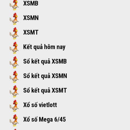
XSMB
XSMN
XSMT
Kết quả hôm nay
Sổ kết quả XSMB
Sổ kết quả XSMN
Sổ kết quả XSMT
Xổ số vietlott
Xổ số Mega 6/45