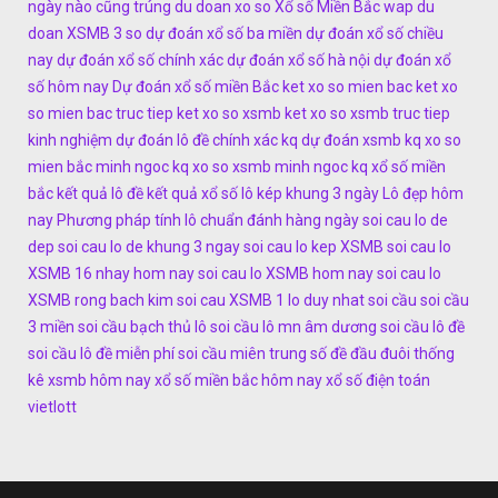
ngày nào cũng trúng
du doan xo so Xổ số Miền Bắc wap
du
doan XSMB 3 so
dự đoán xổ số ba miền
dự đoán xổ số chiều
nay
dự đoán xổ số chính xác
dự đoán xổ số hà nội
dự đoán xổ
số hôm nay
Dự đoán xổ số miền Bắc
ket xo so mien bac
ket xo
so mien bac truc tiep
ket xo so xsmb
ket xo so xsmb truc tiep
kinh nghiệm dự đoán lô đề chính xác
kq dự đoán xsmb
kq xo so
mien bắc minh ngoc
kq xo so xsmb minh ngoc
kq xổ số miền
bắc
kết quả lô đề
kết quả xổ số
lô kép khung 3 ngày
Lô đẹp hôm
nay
Phương pháp tính lô chuẩn đánh hàng ngày
soi cau lo de
dep
soi cau lo de khung 3 ngay
soi cau lo kep XSMB
soi cau lo
XSMB 16 nhay hom nay
soi cau lo XSMB hom nay
soi cau lo
XSMB rong bach kim
soi cau XSMB 1 lo duy nhat
soi cầu
soi cầu
3 miền
soi cầu bạch thủ lô
soi cầu lô mn âm dương
soi cầu lô đề
soi cầu lô đề miễn phí
soi cầu miên trung
số đề đầu đuôi
thống
kê xsmb hôm nay
xổ số miền bắc hôm nay
xổ số điện toán
vietlott