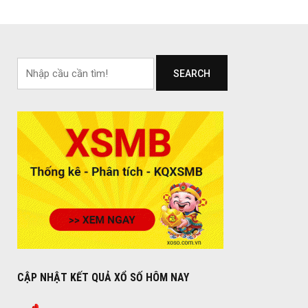
toán
Vietl
|
Max
4D"
SEARCH
CẬP NHẬT KẾT QUẢ XỔ SỐ HÔM NAY