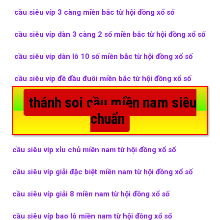
cầu siêu víp 3 càng miền bắc từ hội đồng xổ số
cầu siêu víp dàn 3 càng 2 số miền bắc từ hội đồng xổ số
cầu siêu víp dàn lô 10 số miền bắc từ hội đồng xổ số
cầu siêu víp đề đầu đuôi miền bắc từ hội đồng xổ số
thánh soi cầu miền nam siêu
chuẩn
cầu siêu víp xỉu chủ miền nam từ hội đồng xổ số
cầu siêu víp giải đặc biệt miền nam từ hội đồng xổ số
cầu siêu víp giải 8 miền nam từ hội đồng xổ số
cầu siêu víp bao lô miền nam từ hội đồng xổ số