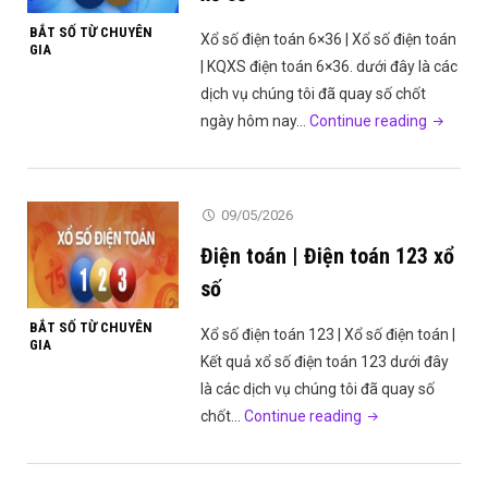
3D"
BẮT SỐ TỪ CHUYÊN
Xổ số điện toán 6×36 | Xổ số điện toán
GIA
| KQXS điện toán 6×36. dưới đây là các
dịch vụ chúng tôi đã quay số chốt
"Điện
ngày hôm nay…
Continue reading
toán
|
Điện
09/05/2026
toán
Điện toán | Điện toán 123 xổ
6×36
xổ
số
số"
BẮT SỐ TỪ CHUYÊN
Xổ số điện toán 123 | Xổ số điện toán |
GIA
Kết quả xổ số điện toán 123 dưới đây
là các dịch vụ chúng tôi đã quay số
"Điện
chốt…
Continue reading
toán
|