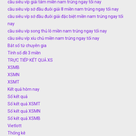
cầu siêu víp giải tám miền nam trúng ngay tối nay
cầu siêu víp sớ đầu đuôi giải 8 miền nam trúng ngay tối nay
cầu siêu víp sớ đầu đuôi giải đặc biệt miền nam trúng ngay tối
nay
cầu siêu víp song thủ lô miền nam trúng ngay tối nay
cầu siêu víp xíu chủ miền nam trúng ngay tối nay
Bắt số từ chuyên gia
Tính số đề 3 miền
TRỰC TIẾP KẾT QUẢ XS
XSMB
XSMN
XSMT
Kết quả hôm nay
Sổ kết quả
Sổ kết quả XSMT
Sổ kết quả XSMN
Sổ kết quả XSMB
Vietlott
Thống kê