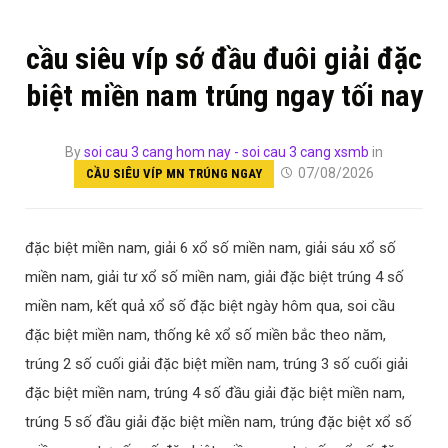
cầu siêu víp sớ đầu đuôi giải đặc
biệt miền nam trúng ngay tối nay
By
soi cau 3 cang hom nay - soi cau 3 cang xsmb
in
07/08/2026
CẦU SIÊU VÍP MN TRÚNG NGAY
đặc biệt miền nam, giải 6 xổ số miền nam, giải sáu xổ số
miền nam, giải tư xổ số miền nam, giải đặc biệt trúng 4 số
miền nam, kết quả xổ số đặc biệt ngày hôm qua, soi cầu
đặc biệt miền nam, thống kê xổ số miền bắc theo năm,
trúng 2 số cuối giải đặc biệt miền nam, trúng 3 số cuối giải
đặc biệt miền nam, trúng 4 số đầu giải đặc biệt miền nam,
trúng 5 số đầu giải đặc biệt miền nam, trúng đặc biệt xổ số