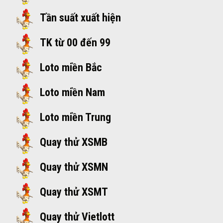
Tần suất xuất hiện
TK từ 00 đến 99
Loto miền Bắc
Loto miền Nam
Loto miền Trung
Quay thử XSMB
Quay thử XSMN
Quay thử XSMT
Quay thử Vietlott