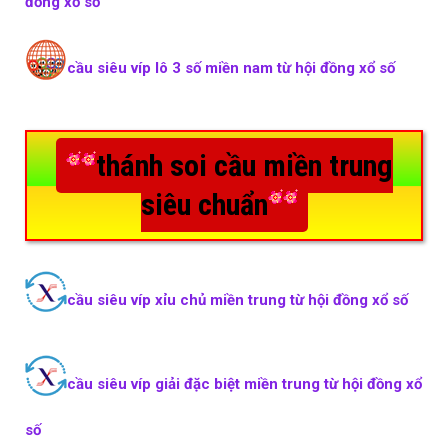
đồng xổ số
cầu siêu víp lô 3 số miền nam từ hội đồng xổ số
thánh soi cầu miền trung
siêu chuẩn
cầu siêu víp xỉu chủ miền trung từ hội đồng xổ số
cầu siêu víp giải đặc biệt miền trung từ hội đồng xổ
số