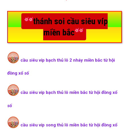
thánh soi cầu siêu víp
miền bắc
cầu siêu víp bạch thủ lô 2 nháy miền bắc từ hội
đồng xổ số
cầu siêu víp bạch thủ lô miền bắc từ hội đồng xổ
số
cầu siêu víp song thủ lô miền bắc từ hội đồng xổ