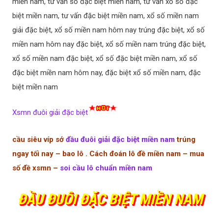
miền nam, tư vấn số đặc biệt miền nam, tư vấn xổ số đặc
biệt miền nam, tư vấn đặc biệt miền nam, xổ số miền nam
giải đặc biệt, xổ số miền nam hôm nay trúng đặc biệt, xổ số
miền nam hôm nay đặc biệt, xổ số miền nam trúng đặc biệt,
xổ số miền nam đặc biệt, xổ số đặc biệt miền nam, xổ số
đặc biệt miền nam hôm nay, đặc biệt xổ số miền nam, đặc
biệt miền nam
Xsmn đuôi giải đặc biệt
cầu siêu víp sớ
đầu đuôi giải đặc biệt miền nam
trúng
ngay tối nay – bao lô . Cách đoán lô đề miền nam – mua
số đề xsmn –
soi cầu lô chuẩn miền nam
ĐẦU ĐUÔI ĐẶC BIỆT MIỀN NAM