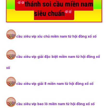
thánh soi cầu miền nam
siêu chuẩn
cầu siêu víp xỉu chủ miền nam từ hội đồng xổ số
cầu siêu víp giải đặc biệt miền nam từ hội đồng xổ
số
cầu siêu víp giải 8 miền nam từ hội đồng xổ số
cầu siêu víp bao lô miền nam từ hội đồng xổ số