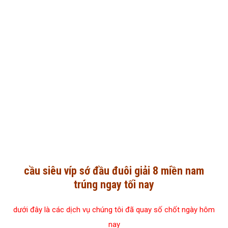
cầu siêu víp sớ đầu đuôi giải 8 miền nam
trúng ngay tối nay
dưới đây là các dịch vụ chúng tôi đã quay số chốt ngày hôm
nay