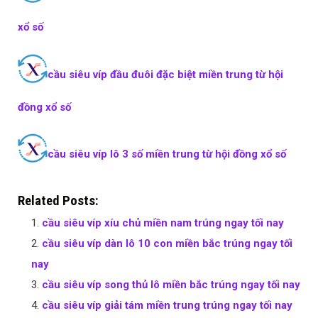
xổ số
cầu siêu víp đầu đuôi đặc biệt miền trung từ hội
đồng xổ số
cầu siêu víp lô 3 số miền trung từ hội đồng xổ số
Related Posts:
cầu siêu víp xíu chủ miền nam trúng ngay tối nay
cầu siêu víp dàn lô 10 con miền bắc trúng ngay tối
nay
cầu siêu víp song thủ lô miền bắc trúng ngay tối nay
cầu siêu víp giải tám miền trung trúng ngay tối nay