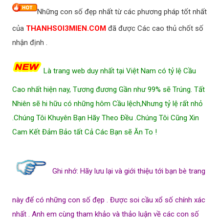
Những con số đẹp nhất từ các phương pháp tốt nhất
của
THANHSOI3MIEN.COM
đã được Các cao thủ chốt số
nhận định .
Là trang web duy nhất tại Việt Nam có tỷ lệ Cầu
Cao nhất hiện nay, Tương đương Gần như 99% sẽ Trúng. Tất
Nhiên sẽ hi hữu có những hôm Cầu lệch,Nhưng tỷ lệ rất nhỏ
.Chúng Tôi Khuyên Bạn Hãy Theo Đều .Chúng Tôi Cũng Xin
Cam Kết Đảm Bảo tất Cả Các Bạn sẽ Ăn To !
Ghi nhớ: Hãy lưu lại và giới thiệu tới bạn bè trang
này để có những con số đẹp . Được soi cầu xổ số chính xác
nhất . Anh em cùng tham khảo và thảo luận về các con số