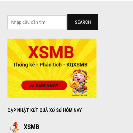
SEARCH
CẬP NHẬT KẾT QUẢ XỔ SỐ HÔM NAY
XSMB