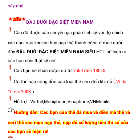
này nhé
ĐẦU ĐUÔI ĐẶC BIỆT MIỀN NAM
Cầu đã được các chuyên gia phân tích kỹ với độ chính
xác cao, sau khi các bạn nạp thẻ thành công ở mục dưới
đây
ĐẦU ĐUÔI ĐẶC BIỆT MIỀN NAM
SIÊU
HOT sẽ hiện ra
các bạn nhìn thật kỹ nhé.
Các bạn sẽ nhận được số từ
7h00 đến 18h10.
Có thể nạp cộng dồn các loại thẻ cho đến khi đủ (
Ví dụ
10 cái 200K
)
Hỗ trợ : Viettel,Mobiphone,Vinaphone,VNMobile…
Hướng dẫn: Các bạn cào thẻ đã mua và điền mã thẻ và
seri thẻ vào mục nạp thẻ, nạp đủ số lượng tiền thì số của
các bạn sẽ hiện ra!