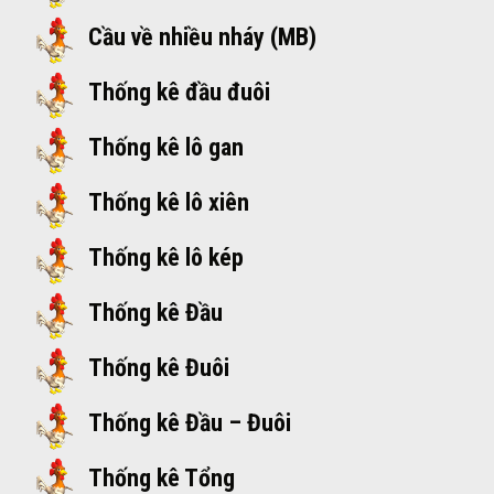
Cầu về nhiều nháy (MB)
Thống kê đầu đuôi
Thống kê lô gan
Thống kê lô xiên
Thống kê lô kép
Thống kê Đầu
Thống kê Đuôi
Thống kê Đầu – Đuôi
Thống kê Tổng