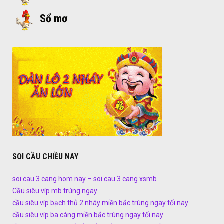
Sổ mơ
SOI CẦU CHIỀU NAY
soi cau 3 cang hom nay – soi cau 3 cang xsmb
Cầu siêu víp mb trúng ngay
cầu siêu víp bạch thủ 2 nháy miền bắc trúng ngay tối nay
cầu siêu víp ba càng miền bắc trúng ngay tối nay