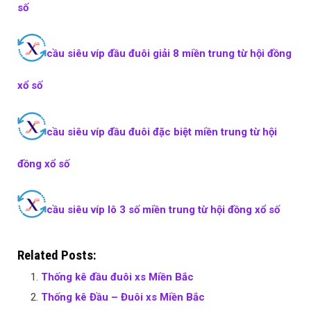
số
cầu siêu víp đầu đuôi giải 8 miền trung từ hội đồng
xổ số
cầu siêu víp đầu đuôi đặc biệt miền trung từ hội
đồng xổ số
cầu siêu víp lô 3 số miền trung từ hội đồng xổ số
Related Posts:
Thống kê đầu đuôi xs Miền Bắc
Thống kê Đầu – Đuôi xs Miền Bắc