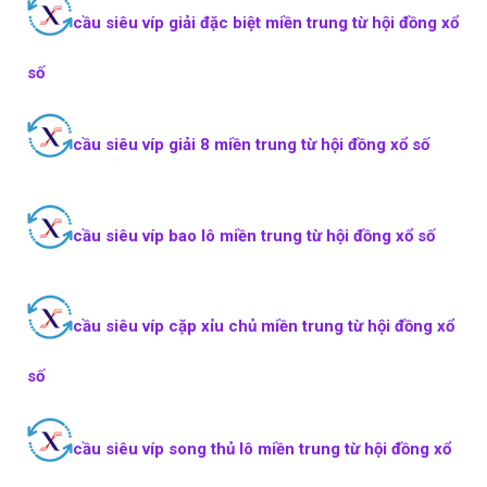
cầu siêu víp giải đặc biệt miền trung từ hội đồng xổ
số
cầu siêu víp giải 8 miền trung từ hội đồng xổ số
cầu siêu víp bao lô miền trung từ hội đồng xổ số
cầu siêu víp cặp xỉu chủ miền trung từ hội đồng xổ
số
cầu siêu víp song thủ lô miền trung từ hội đồng xổ