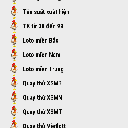
Tần suất xuất hiện
TK từ 00 đến 99
Loto miền Bắc
Loto miền Nam
Loto miền Trung
Quay thử XSMB
Quay thử XSMN
Quay thử XSMT
Quay thử Vietlott