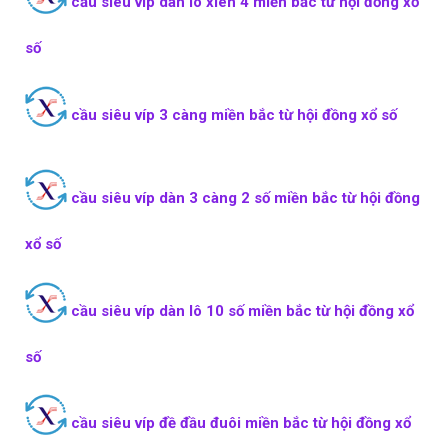
cầu siêu víp dàn lô xiên 4 miền bắc từ hội đồng xổ
số
cầu siêu víp 3 càng miền bắc từ hội đồng xổ số
cầu siêu víp dàn 3 càng 2 số miền bắc từ hội đồng
xổ số
cầu siêu víp dàn lô 10 số miền bắc từ hội đồng xổ
số
cầu siêu víp đề đầu đuôi miền bắc từ hội đồng xổ