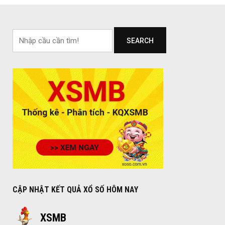
SEARCH
CẬP NHẬT KẾT QUẢ XỔ SỐ HÔM NAY
XSMB