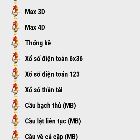
Max 3D
Max 4D
Thống kê
Xổ số điện toán 6x36
Xổ số điện toán 123
Xổ số thần tài
Cầu bạch thủ (MB)
Cầu lật liên tục (MB)
Cầu về cả cặp (MB)