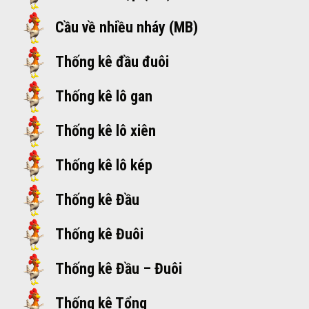
Cầu về nhiều nháy (MB)
Thống kê đầu đuôi
Thống kê lô gan
Thống kê lô xiên
Thống kê lô kép
Thống kê Đầu
Thống kê Đuôi
Thống kê Đầu – Đuôi
Thống kê Tổng