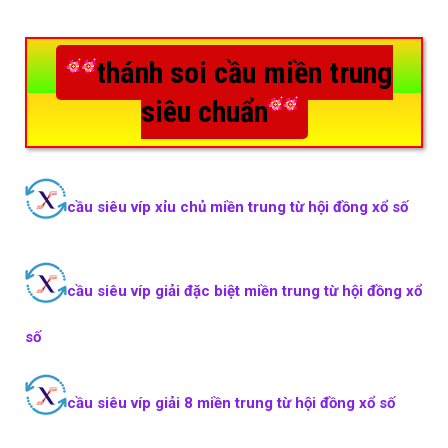
thánh soi cầu miền trung
siêu chuẩn
cầu siêu víp xỉu chủ miền trung từ hội đồng xổ số
cầu siêu víp giải đặc biệt miền trung từ hội đồng xổ
số
cầu siêu víp giải 8 miền trung từ hội đồng xổ số