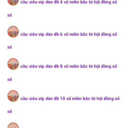
cầu siêu víp dàn đề 4 số miền bắc từ hội đồng xổ
số
cầu siêu víp dàn đề 6 số miền bắc từ hội đồng xổ
số
cầu siêu víp dàn đề 8 số miền bắc từ hội đồng xổ
số
cầu siêu víp dàn đề 10 số miền bắc từ hội đồng xổ
số