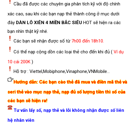
Cầu đã được các chuyên gia phân tích kỹ với độ chính
xác cao, sau khi các bạn nạp thẻ thành công ở mục dưới
đây
DÀN LÔ XIÊN 4 MIỀN BẮC
SIÊU
HOT sẽ hiện ra các
bạn nhìn thật kỹ nhé.
Các bạn sẽ nhận được số từ
7h00 đến 18h10.
Có thể nạp cộng dồn các loại thẻ cho đến khi đủ (
Ví dụ
10 cái 200K
)
Hỗ trợ : Viettel,Mobiphone,Vinaphone,VNMobile…
Hướng dẫn: Các bạn cào thẻ đã mua và điền mã thẻ và
seri thẻ vào mục nạp thẻ, nạp đủ số lượng tiền thì số của
các bạn sẽ hiện ra!
Tư vấn lấy số, nạp thẻ và lỗi không nhận được số liên
hệ nhân viên