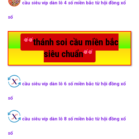
cầu siêu víp dàn lô 4 số miền bắc từ hội đồng xổ
số
thánh soi cầu miền bắc
siêu chuẩn
cầu siêu víp dàn lô 6 số miền bắc từ hội đồng xổ
số
cầu siêu víp dàn lô 8 số miền bắc từ hội đồng xổ
số