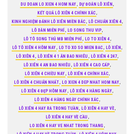
DU DOAN LO XIEN 4 HOM NAY
,
DỰ ĐOÁN LÔ XIÊN
,
KẾT QUẢ LÔ XIÊN 4 CHÍNH XÁC
,
KINH NGHIỆM ĐÁNH LÔ XIÊN MIỀN BẮC
,
LÔ CHUẨN XIÊN 4
,
LÔ DÀN MIỄN PHÍ
,
LO SONG THU VIP
,
LÔ TÔ SONG THỦ MB MIỄN PHÍ
,
LO TO XIÊN 4
,
LÔ TÔ XIÊN 4 HÔM NAY
,
LO TO XO SO MIEN BAC
,
LÔ XIÊN
,
LÔ XIÊN 4
,
LÔ XIÊN 4 1 ĂN BAO NHIÊU
,
LÔ XIÊN 4 247
,
LÔ XIÊN 4 AN BAO NHIÊU
,
LÔ XIÊN 4 CAO CẤP
,
LÔ XIÊN 4 CHIỀU NAY
,
LÔ XIÊN 4 CHÍNH XÁC
,
LÔ XIÊN 4 CHUẨN NHẤT
,
LO XIEN 4 DEP NHAT HOM NAY
,
LÔ XIÊN 4 ĐẸP HÔM NAY
,
LÔ XIÊN 4 HÀNG NGÀY
,
LÔ XIÊN 4 HÀNG NGÀY CHÍNH XÁC
,
LÔ XIÊN 4 HAY RA TRONG TUẦN
,
LÔ XIÊN 4 HAY VỀ
,
LÔ XIÊN 4 HAY VỀ CẦU
,
LO XIÊN 4 HAY VE NHAT TRONG THANG
,