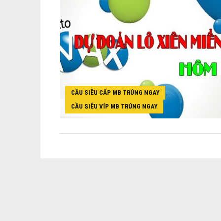
CẦU SIÊU CẤP MB TRÚNG NGAY
,
CẦU SIÊU VÍP MB TRÚNG NGAY