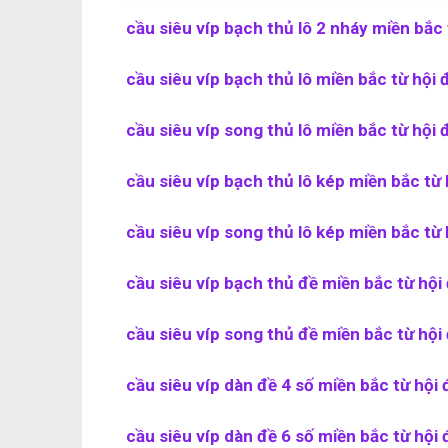
cầu siêu víp bạch thủ lô 2 nháy miền bắc 
cầu siêu víp bạch thủ lô miền bắc từ hội 
cầu siêu víp song thủ lô miền bắc từ hội 
cầu siêu víp bạch thủ lô kép miền bắc từ
cầu siêu víp song thủ lô kép miền bắc từ
cầu siêu víp bạch thủ đề miền bắc từ hội
cầu siêu víp song thủ đề miền bắc từ hội
cầu siêu víp dàn đề 4 số miền bắc từ hội
cầu siêu víp dàn đề 6 số miền bắc từ hội