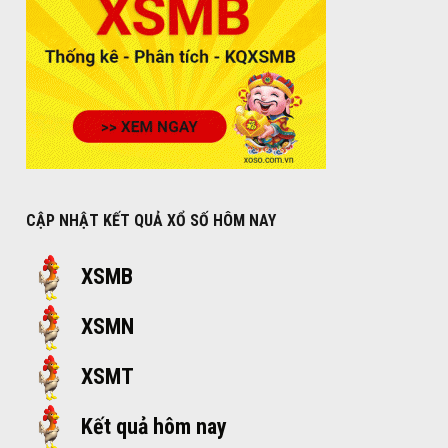
CẬP NHẬT KẾT QUẢ XỔ SỐ HÔM NAY
XSMB
XSMN
XSMT
Kết quả hôm nay