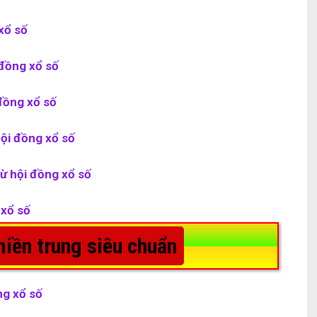
xổ số
 đồng xổ số
 đồng xổ số
hội đồng xổ số
từ hội đồng xổ số
 xổ số
miền trung siêu chuẩn
ng xổ số