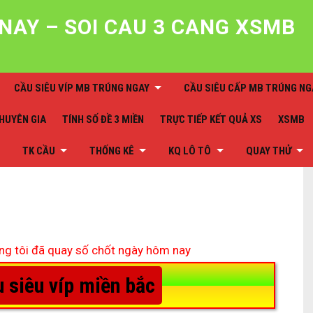
Skip
to
NAY – SOI CAU 3 CANG XSMB
content
CẦU SIÊU VÍP MB TRÚNG NGAY
CẦU SIÊU CẤP MB TRÚNG NG
HUYÊN GIA
TÍNH SỐ ĐỀ 3 MIỀN
TRỰC TIẾP KẾT QUẢ XS
XSMB
TK CẦU
THỐNG KÊ
KQ LÔ TÔ
QUAY THỬ
úng tôi đã quay số chốt ngày hôm nay
u siêu víp miền bắc