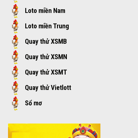
Loto miền Nam
Loto miền Trung
Quay thử XSMB
Quay thử XSMN
Quay thử XSMT
Quay thử Vietlott
Sổ mơ