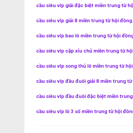
cầu siêu víp giải đặc biệt miền trung từ h
cầu siêu víp giải 8 miền trung từ hội đồng
cầu siêu víp bao lô miền trung từ hội đồn
cầu siêu víp cặp xỉu chủ miền trung từ hộ
cầu siêu víp song thủ lô miền trung từ hộ
cầu siêu víp đầu đuôi giải 8 miền trung từ
cầu siêu víp đầu đuôi đặc biệt miền trung
cầu siêu víp lô 3 số miền trung từ hội đồn