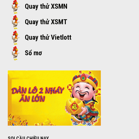
Quay thử XSMN
Quay thử XSMT
Quay thử Vietlott
Sổ mơ
SOI CẦU CHIỀU NAY