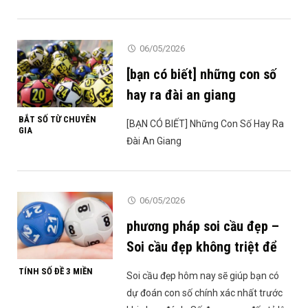
sao
nên
soi
06/05/2026
cầu
[bạn có biết] những con số
miền
nam
hay ra đài an giang
chiều
BẮT SỐ TỪ CHUYÊN
[BẠN CÓ BIẾT] Những Con Số Hay Ra
nay
GIA
Đài An Giang
và
ngày
mai"
06/05/2026
phương pháp soi cầu đẹp –
Soi cầu đẹp không triệt để
TÍNH SỐ ĐỀ 3 MIỀN
Soi cầu đẹp hôm nay sẽ giúp bạn có
dự đoán con số chính xác nhất trước