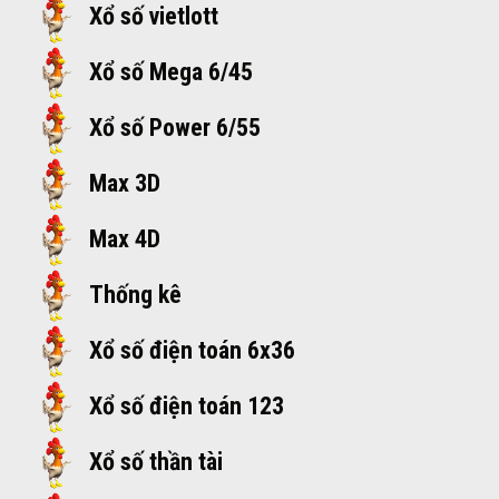
Xổ số vietlott
Xổ số Mega 6/45
Xổ số Power 6/55
Max 3D
Max 4D
Thống kê
Xổ số điện toán 6x36
Xổ số điện toán 123
Xổ số thần tài