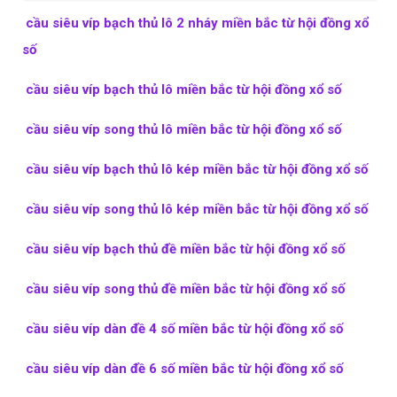
cầu siêu víp bạch thủ lô 2 nháy miền bắc từ hội đồng xổ
số
cầu siêu víp bạch thủ lô miền bắc từ hội đồng xổ số
cầu siêu víp song thủ lô miền bắc từ hội đồng xổ số
cầu siêu víp bạch thủ lô kép miền bắc từ hội đồng xổ số
cầu siêu víp song thủ lô kép miền bắc từ hội đồng xổ số
cầu siêu víp bạch thủ đề miền bắc từ hội đồng xổ số
cầu siêu víp song thủ đề miền bắc từ hội đồng xổ số
cầu siêu víp dàn đề 4 số miền bắc từ hội đồng xổ số
cầu siêu víp dàn đề 6 số miền bắc từ hội đồng xổ số