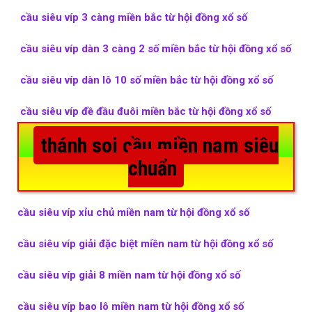
cầu siêu víp 3 càng miền bắc từ hội đồng xổ số
cầu siêu víp dàn 3 càng 2 số miền bắc từ hội đồng xổ số
cầu siêu víp dàn lô 10 số miền bắc từ hội đồng xổ số
cầu siêu víp đề đầu đuôi miền bắc từ hội đồng xổ số
thánh soi cầu miền nam siêu
chuẩn
cầu siêu víp xỉu chủ miền nam từ hội đồng xổ số
cầu siêu víp giải đặc biệt miền nam từ hội đồng xổ số
cầu siêu víp giải 8 miền nam từ hội đồng xổ số
cầu siêu víp bao lô miền nam từ hội đồng xổ số