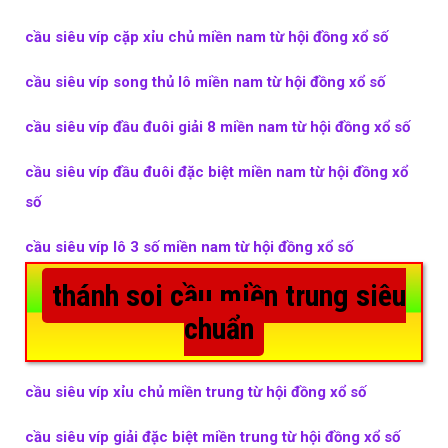
cầu siêu víp cặp xỉu chủ miền nam từ hội đồng xổ số
cầu siêu víp song thủ lô miền nam từ hội đồng xổ số
cầu siêu víp đầu đuôi giải 8 miền nam từ hội đồng xổ số
cầu siêu víp đầu đuôi đặc biệt miền nam từ hội đồng xổ
số
cầu siêu víp lô 3 số miền nam từ hội đồng xổ số
thánh soi cầu miền trung siêu
chuẩn
cầu siêu víp xỉu chủ miền trung từ hội đồng xổ số
cầu siêu víp giải đặc biệt miền trung từ hội đồng xổ số