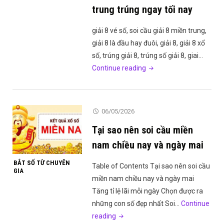
trung
trung trúng ngay tối nay
trúng
giải 8 vé số, soi cầu giải 8 miền trung,
ngay
giải 8 là đầu hay đuôi, giải 8, giải 8 xổ
tối
số, trúng giải 8, trúng số giải 8, giai…
nay"
"cầu
Continue reading
siêu
víp
giải
06/05/2026
tám
Tại sao nên soi cầu miền
miền
trung
nam chiều nay và ngày mai
trúng
BẮT SỐ TỪ CHUYÊN
Table of Contents Tại sao nên soi cầu
ngay
GIA
miền nam chiều nay và ngày mai
tối
Tăng tỉ lệ lãi mỗi ngày Chọn được ra
nay"
những con số đẹp nhất Soi…
Continue
"Tại
reading