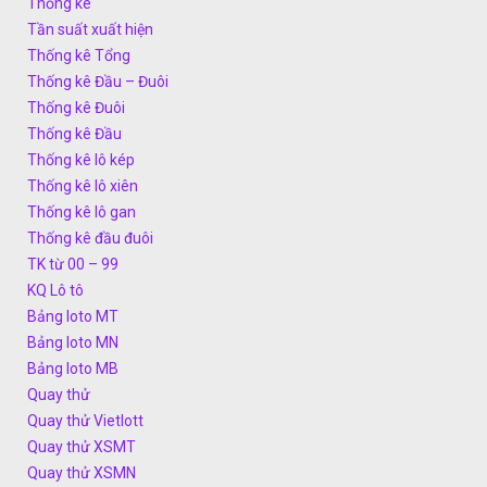
Thống kê
Tần suất xuất hiện
Thống kê Tổng
Thống kê Đầu – Đuôi
Thống kê Đuôi
Thống kê Đầu
Thống kê lô kép
Thống kê lô xiên
Thống kê lô gan
Thống kê đầu đuôi
TK từ 00 – 99
KQ Lô tô
Bảng loto MT
Bảng loto MN
Bảng loto MB
Quay thử
Quay thử Vietlott
Quay thử XSMT
Quay thử XSMN