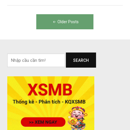
hôm
sau
đánh
Điều
Older Posts
lô
hướng
gì
?"
bài
viết
SEARCH