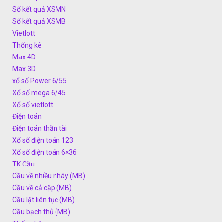
Sổ kết quả XSMN
Sổ kết quả XSMB
Vietlott
Thống kê
Max 4D
Max 3D
xổ số Power 6/55
Xổ số mega 6/45
Xổ số vietlott
Điện toán
Điện toán thần tài
Xổ số điện toán 123
Xổ số điện toán 6×36
TK Cầu
Cầu về nhiều nháy (MB)
Cầu về cả cặp (MB)
Cầu lật liên tục (MB)
Cầu bạch thủ (MB)