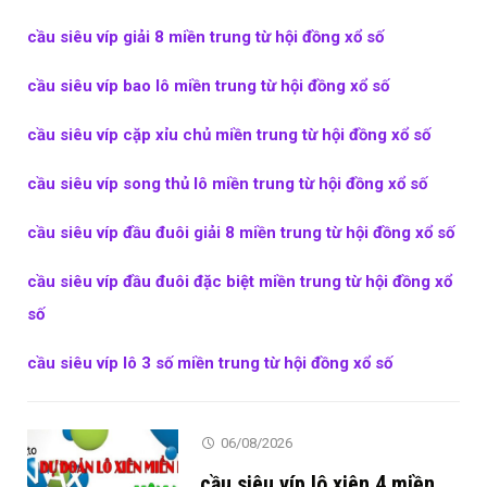
cầu siêu víp giải 8 miền trung từ hội đồng xổ số
cầu siêu víp bao lô miền trung từ hội đồng xổ số
cầu siêu víp cặp xỉu chủ miền trung từ hội đồng xổ số
cầu siêu víp song thủ lô miền trung từ hội đồng xổ số
cầu siêu víp đầu đuôi giải 8 miền trung từ hội đồng xổ số
cầu siêu víp đầu đuôi đặc biệt miền trung từ hội đồng xổ
số
cầu siêu víp lô 3 số miền trung từ hội đồng xổ số
06/08/2026
cầu siêu víp lô xiên 4 miền