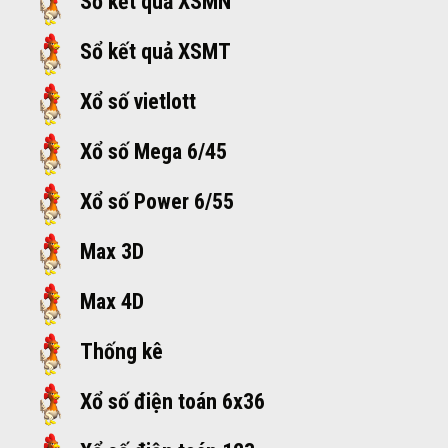
Sổ kết quả XSMN
Sổ kết quả XSMT
Xổ số vietlott
Xổ số Mega 6/45
Xổ số Power 6/55
Max 3D
Max 4D
Thống kê
Xổ số điện toán 6x36