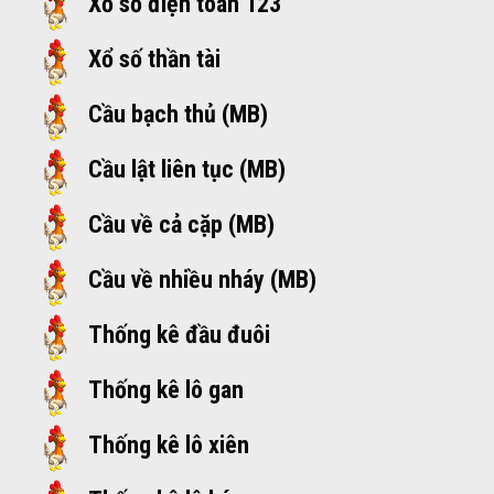
Xổ số điện toán 123
Xổ số thần tài
Cầu bạch thủ (MB)
Cầu lật liên tục (MB)
Cầu về cả cặp (MB)
Cầu về nhiều nháy (MB)
Thống kê đầu đuôi
Thống kê lô gan
Thống kê lô xiên