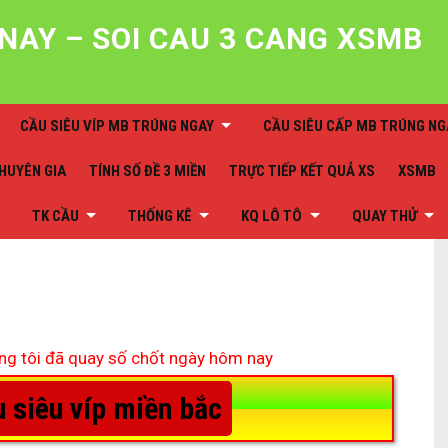
Skip
to
NAY – SOI CAU 3 CANG XSMB
content
CẦU SIÊU VÍP MB TRÚNG NGAY
CẦU SIÊU CẤP MB TRÚNG NG
HUYÊN GIA
TÍNH SỐ ĐỀ 3 MIỀN
TRỰC TIẾP KẾT QUẢ XS
XSMB
TK CẦU
THỐNG KÊ
KQ LÔ TÔ
QUAY THỬ
úng tôi đã quay số chốt ngày hôm nay
u siêu víp miền bắc