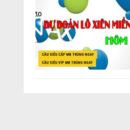
CẦU SIÊU CẤP MB TRÚNG NGAY
,
CẦU SIÊU VÍP MB TRÚNG NGAY