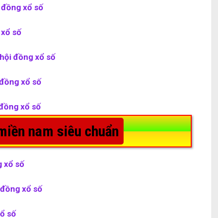
i đồng xổ số
 xổ số
 hội đồng xổ số
 đồng xổ số
 đồng xổ số
 miền nam siêu chuẩn
g xổ số
i đồng xổ số
xổ số