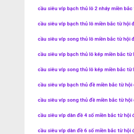
cầu siêu víp bạch thủ lô 2 nháy miền bắc 
cầu siêu víp bạch thủ lô miền bắc từ hội 
cầu siêu víp song thủ lô miền bắc từ hội 
cầu siêu víp bạch thủ lô kép miền bắc từ
cầu siêu víp song thủ lô kép miền bắc từ
cầu siêu víp bạch thủ đề miền bắc từ hội
cầu siêu víp song thủ đề miền bắc từ hội
cầu siêu víp dàn đề 4 số miền bắc từ hội
cầu siêu víp dàn đề 6 số miền bắc từ hội