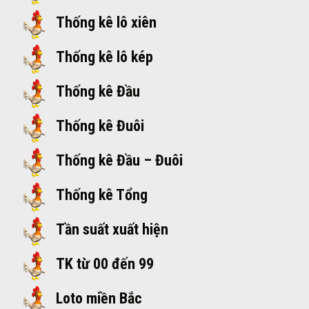
Thống kê lô xiên
Thống kê lô kép
Thống kê Đầu
Thống kê Đuôi
Thống kê Đầu – Đuôi
Thống kê Tổng
Tần suất xuất hiện
TK từ 00 đến 99
Loto miền Bắc