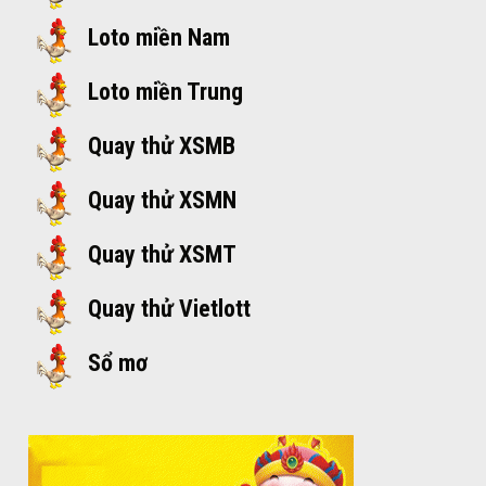
Loto miền Nam
Loto miền Trung
Quay thử XSMB
Quay thử XSMN
Quay thử XSMT
Quay thử Vietlott
Sổ mơ