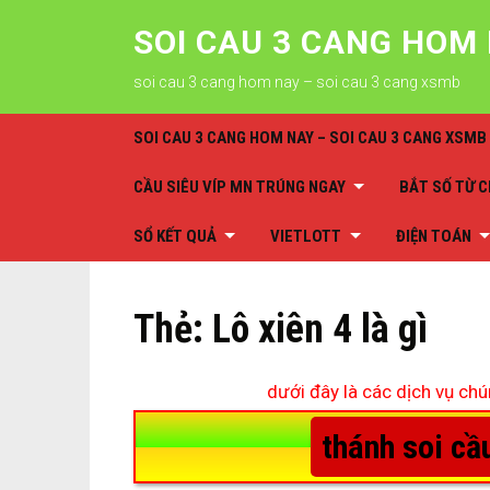
SOI CAU 3 CANG HOM 
soi cau 3 cang hom nay – soi cau 3 cang xsmb
SOI CAU 3 CANG HOM NAY – SOI CAU 3 CANG XSMB
CẦU SIÊU VÍP MN TRÚNG NGAY
BẮT SỐ TỪ C
SỔ KẾT QUẢ
VIETLOTT
ĐIỆN TOÁN
Thẻ:
Lô xiên 4 là gì
dưới đây là các dịch vụ ch
thánh soi cầ