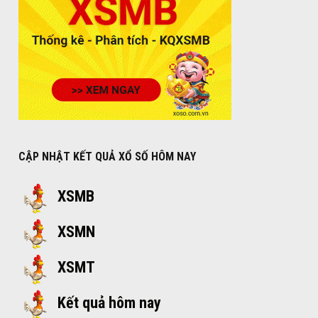
CẬP NHẬT KẾT QUẢ XỔ SỐ HÔM NAY
XSMB
XSMN
XSMT
Kết quả hôm nay