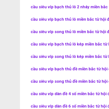
cầu siêu víp bạch thủ lô 2 nháy miền bắc 
cầu siêu víp bạch thủ lô miền bắc từ hội 
cầu siêu víp song thủ lô miền bắc từ hội 
cầu siêu víp bạch thủ lô kép miền bắc từ
cầu siêu víp song thủ lô kép miền bắc từ
cầu siêu víp bạch thủ đề miền bắc từ hội
cầu siêu víp song thủ đề miền bắc từ hội
cầu siêu víp dàn đề 4 số miền bắc từ hội
cầu siêu víp dàn đề 6 số miền bắc từ hội