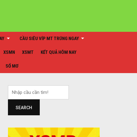
AY
CẦU SIÊU VÍP MT TRÚNG NGAY
XSMN
XSMT
KẾT QUẢ HÔM NAY
SỔ MƠ
SEARCH