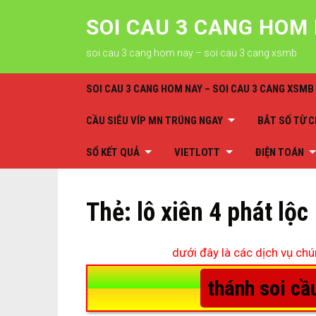
SOI CAU 3 CANG HOM 
soi cau 3 cang hom nay – soi cau 3 cang xsmb
SOI CAU 3 CANG HOM NAY – SOI CAU 3 CANG XSMB
CẦU SIÊU VÍP MN TRÚNG NGAY
BẮT SỐ TỪ C
SỔ KẾT QUẢ
VIETLOTT
ĐIỆN TOÁN
Thẻ:
lô xiên 4 phát lộc
dưới đây là các dịch vụ ch
thánh soi cầ