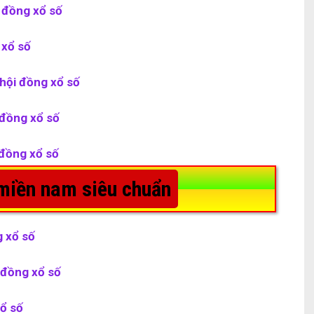
i đồng xổ số
 xổ số
 hội đồng xổ số
 đồng xổ số
 đồng xổ số
 miền nam siêu chuẩn
g xổ số
i đồng xổ số
xổ số