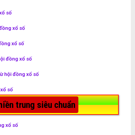
xổ số
 đồng xổ số
 đồng xổ số
hội đồng xổ số
từ hội đồng xổ số
 xổ số
miền trung siêu chuẩn
ng xổ số