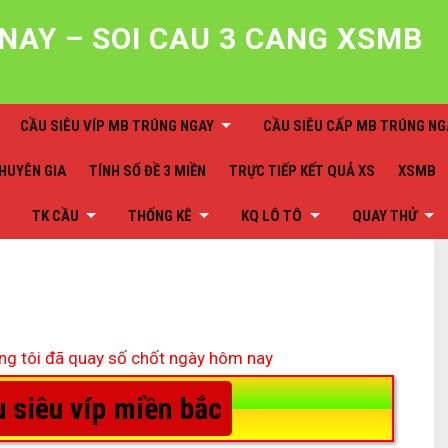
Skip
to
NAY – SOI CAU 3 CANG XSMB
content
CẦU SIÊU VÍP MB TRÚNG NGAY
CẦU SIÊU CẤP MB TRÚNG NG
HUYÊN GIA
TÍNH SỐ ĐỀ 3 MIỀN
TRỰC TIẾP KẾT QUẢ XS
XSMB
TK CẦU
THỐNG KÊ
KQ LÔ TÔ
QUAY THỬ
úng tôi đã quay số chốt ngày hôm nay
u siêu víp miền bắc