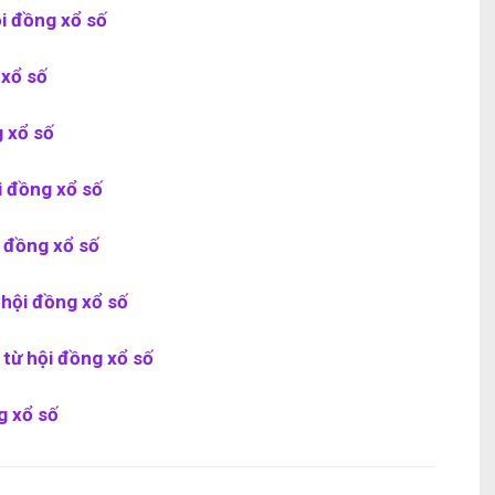
ội đồng xổ số
 xổ số
g xổ số
i đồng xổ số
i đồng xổ số
 hội đồng xổ số
 từ hội đồng xổ số
g xổ số