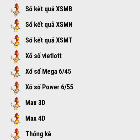
Sổ kết quả XSMB
Sổ kết quả XSMN
Sổ kết quả XSMT
Xổ số vietlott
Xổ số Mega 6/45
Xổ số Power 6/55
Max 3D
Max 4D
Thống kê