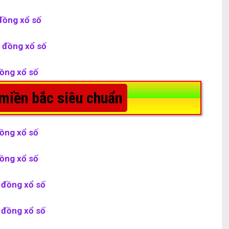
 đồng xổ số
i đồng xổ số
đồng xổ số
 miền bắc siêu chuẩn
đồng xổ số
đồng xổ số
i đồng xổ số
i đồng xổ số