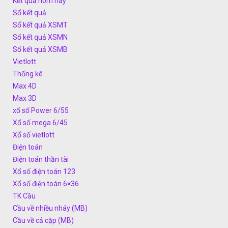
Kết quả hôm nay
Sổ kết quả
Sổ kết quả XSMT
Sổ kết quả XSMN
Sổ kết quả XSMB
Vietlott
Thống kê
Max 4D
Max 3D
xổ số Power 6/55
Xổ số mega 6/45
Xổ số vietlott
Điện toán
Điện toán thần tài
Xổ số điện toán 123
Xổ số điện toán 6×36
TK Cầu
Cầu về nhiều nháy (MB)
Cầu về cả cặp (MB)