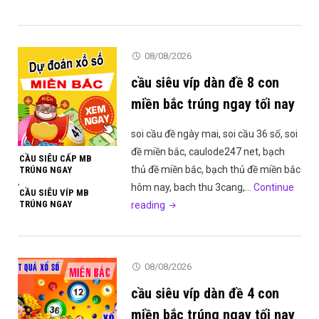
siêu
víp
đề
08/08/2026
đầu
cầu siêu víp dàn đề 8 con
đuôi
miền
miền bắc trúng ngay tối nay
bắc
soi cầu đề ngày mai, soi cầu 36 số, soi
trúng
đề miền bắc, caulode247 net, bạch
ngay
CẦU SIÊU CẤP MB
thủ đề miền bắc, bạch thủ đề miền bắc
TRÚNG NGAY
tối
,
hôm nay, bach thu 3cang,…
Continue
nay"
CẦU SIÊU VÍP MB
"cầu
TRÚNG NGAY
reading
siêu
víp
dàn
08/08/2026
đề
cầu siêu víp dàn đề 4 con
8
con
miền bắc trúng ngay tối nay