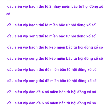
cầu siêu víp bạch thủ lô 2 nháy miền bắc từ hội đồng xổ
số
cầu siêu víp bạch thủ lô miền bắc từ hội đồng xổ số
cầu siêu víp song thủ lô miền bắc từ hội đồng xổ số
cầu siêu víp bạch thủ lô kép miền bắc từ hội đồng xổ số
cầu siêu víp song thủ lô kép miền bắc từ hội đồng xổ số
cầu siêu víp bạch thủ đề miền bắc từ hội đồng xổ số
cầu siêu víp song thủ đề miền bắc từ hội đồng xổ số
cầu siêu víp dàn đề 4 số miền bắc từ hội đồng xổ số
cầu siêu víp dàn đề 6 số miền bắc từ hội đồng xổ số