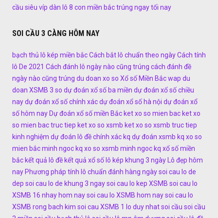
cầu siêu víp dàn lô 8 con miền bắc trúng ngay tối nay
SOI CẦU 3 CÀNG HÔM NAY
bạch thủ lô kép miền bắc
Cách bắt lô chuẩn theo ngày
Cách tính
lô De 2021
Cách đánh lô ngày nào cũng trúng
cách đánh đề
ngày nào cũng trúng
du doan xo so Xổ số Miền Bắc wap
du
doan XSMB 3 so
dự đoán xổ số ba miền
dự đoán xổ số chiều
nay
dự đoán xổ số chính xác
dự đoán xổ số hà nội
dự đoán xổ
số hôm nay
Dự đoán xổ số miền Bắc
ket xo so mien bac
ket xo
so mien bac truc tiep
ket xo so xsmb
ket xo so xsmb truc tiep
kinh nghiệm dự đoán lô đề chính xác
kq dự đoán xsmb
kq xo so
mien bắc minh ngoc
kq xo so xsmb minh ngoc
kq xổ số miền
bắc
kết quả lô đề
kết quả xổ số
lô kép khung 3 ngày
Lô đẹp hôm
nay
Phương pháp tính lô chuẩn đánh hàng ngày
soi cau lo de
dep
soi cau lo de khung 3 ngay
soi cau lo kep XSMB
soi cau lo
XSMB 16 nhay hom nay
soi cau lo XSMB hom nay
soi cau lo
XSMB rong bach kim
soi cau XSMB 1 lo duy nhat
soi cầu
soi cầu