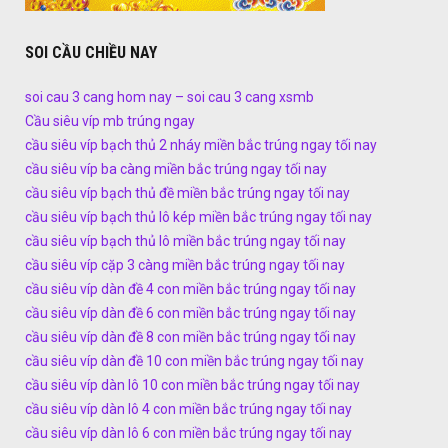
SOI CẦU CHIỀU NAY
soi cau 3 cang hom nay – soi cau 3 cang xsmb
Cầu siêu víp mb trúng ngay
cầu siêu víp bạch thủ 2 nháy miền bắc trúng ngay tối nay
cầu siêu víp ba càng miền bắc trúng ngay tối nay
cầu siêu víp bạch thủ đề miền bắc trúng ngay tối nay
cầu siêu víp bạch thủ lô kép miền bắc trúng ngay tối nay
cầu siêu víp bạch thủ lô miền bắc trúng ngay tối nay
cầu siêu víp cặp 3 càng miền bắc trúng ngay tối nay
cầu siêu víp dàn đề 4 con miền bắc trúng ngay tối nay
cầu siêu víp dàn đề 6 con miền bắc trúng ngay tối nay
cầu siêu víp dàn đề 8 con miền bắc trúng ngay tối nay
cầu siêu víp dàn đề 10 con miền bắc trúng ngay tối nay
cầu siêu víp dàn lô 10 con miền bắc trúng ngay tối nay
cầu siêu víp dàn lô 4 con miền bắc trúng ngay tối nay
cầu siêu víp dàn lô 6 con miền bắc trúng ngay tối nay