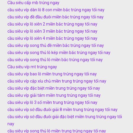
Cầu siêu cấp mb trúng ngay
cầu siêu víp dàn lô 8 con miền bắc trúng ngay tối nay
cầu siêu víp đề đầu đuôi miền bắc trúng ngay tối nay
cầu siêu víp lô xiên 2 miền bắc trúng ngay tối nay
cầu siêu víp lô xiên 3 miền bắc trúng ngay tối nay
cầu siêu víp lô xiên 4 miền bắc trúng ngay tối nay
cầu siêu víp song thủ đề miền bắc trúng ngay tối nay
cầu siêu víp song thủ lô kép miền bắc trúng ngay tối nay
cầu siêu víp song thủ lô miền bắc trúng ngay tối nay
Cầu siêu víp mt trúng ngay
cầu siêu víp bao lô miền trung trúng ngay tối nay
cầu siêu víp cặp xíu chủ miền trung trúng ngay tối nay
cầu siêu víp đặc biệt miền trung trúng ngay tối nay
cầu siêu víp giải tám miền trung trúng ngay tối nay
cầu siêu víp lô 3 số miền trung trúng ngay tối nay
cầu siêu víp sớ đầu đuôi giải 8 miền trung trúng ngay tối nay
cầu siêu víp sớ đầu đuôi giải đặc biệt miền trung trúng ngay tối
nay
cầu siêu víp song thủ lô miền trung trúng ngay tối nay