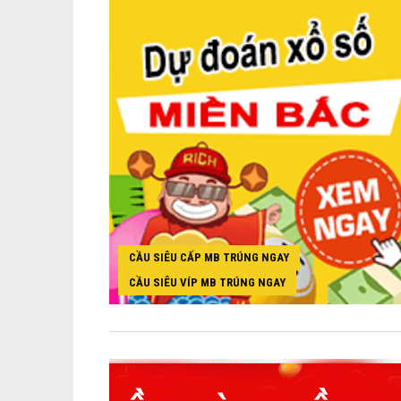
CẦU SIÊU CẤP MB TRÚNG NGAY
,
CẦU SIÊU VÍP MB TRÚNG NGAY