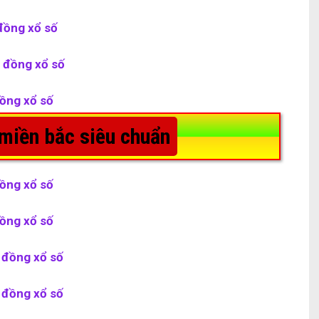
 đồng xổ số
i đồng xổ số
đồng xổ số
 miền bắc siêu chuẩn
đồng xổ số
đồng xổ số
i đồng xổ số
i đồng xổ số