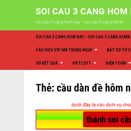
SOI CAU 3 CANG HOM 
soi cau 3 cang hom nay – soi cau 3 cang xsmb
SOI CAU 3 CANG HOM NAY – SOI CAU 3 CANG XSMB
CẦU SIÊU VÍP MN TRÚNG NGAY
BẮT SỐ TỪ C
SỔ KẾT QUẢ
VIETLOTT
ĐIỆN TOÁN
Thẻ:
cầu dàn đề hôm n
dưới đây là các dịch vụ ch
thánh soi cầ