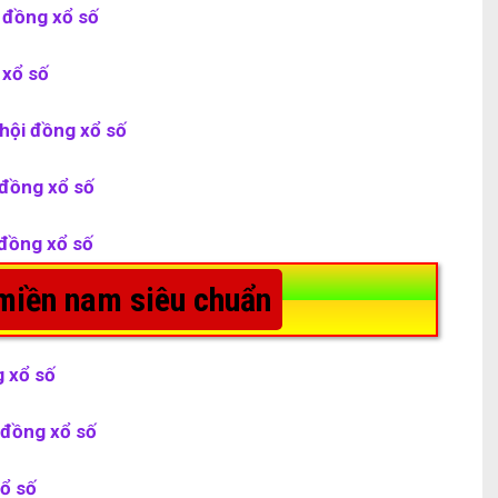
i đồng xổ số
 xổ số
 hội đồng xổ số
 đồng xổ số
 đồng xổ số
 miền nam siêu chuẩn
g xổ số
i đồng xổ số
xổ số