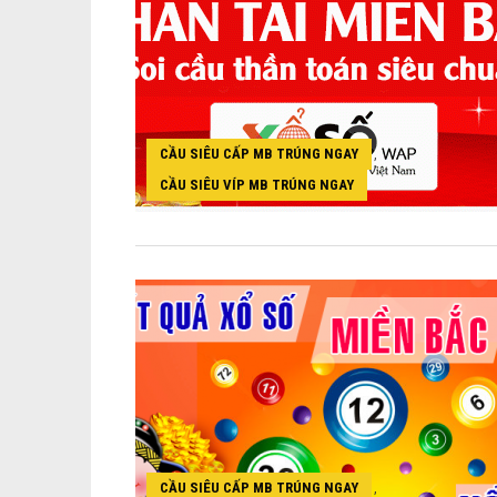
CẦU SIÊU CẤP MB TRÚNG NGAY
,
CẦU SIÊU VÍP MB TRÚNG NGAY
CẦU SIÊU CẤP MB TRÚNG NGAY
,