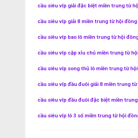
cầu siêu víp giải đặc biệt miền trung từ h
cầu siêu víp giải 8 miền trung từ hội đồng
cầu siêu víp bao lô miền trung từ hội đồn
cầu siêu víp cặp xỉu chủ miền trung từ hộ
cầu siêu víp song thủ lô miền trung từ hộ
cầu siêu víp đầu đuôi giải 8 miền trung từ
cầu siêu víp đầu đuôi đặc biệt miền trung
cầu siêu víp lô 3 số miền trung từ hội đồn