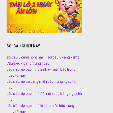
SOI CẦU CHIỀU NAY
soi cau 3 cang hom nay – soi cau 3 cang xsmb
Cầu siêu víp mb trúng ngay
cầu siêu víp bạch thủ 2 nháy miền bắc trúng
ngay tối nay
cầu siêu víp ba càng miền bắc trúng ngay tối
nay
cầu siêu víp bạch thủ đề miền bắc trúng ngay tối
nay
cầu siêu víp bạch thủ lô kép miền bắc trúng
ngay tối nay