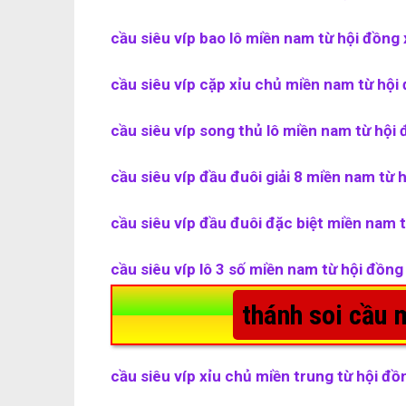
cầu siêu víp bao lô miền nam từ hội đồng 
cầu siêu víp cặp xỉu chủ miền nam từ hội
cầu siêu víp song thủ lô miền nam từ hội
cầu siêu víp đầu đuôi giải 8 miền nam từ 
cầu siêu víp đầu đuôi đặc biệt miền nam 
cầu siêu víp lô 3 số miền nam từ hội đồng
thánh soi cầu 
cầu siêu víp xỉu chủ miền trung từ hội đồ