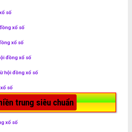
xổ số
 đồng xổ số
 đồng xổ số
hội đồng xổ số
từ hội đồng xổ số
 xổ số
miền trung siêu chuẩn
ng xổ số