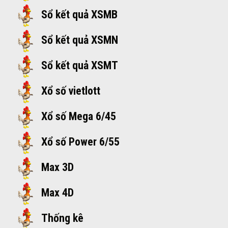
Sổ kết quả XSMB
Sổ kết quả XSMN
Sổ kết quả XSMT
Xổ số vietlott
Xổ số Mega 6/45
Xổ số Power 6/55
Max 3D
Max 4D
Thống kê