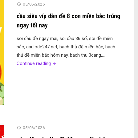
05/06/2026
cầu siêu víp dàn đề 8 con miền bắc trúng
ngay tối nay
soi cầu đề ngày mai, soi cầu 36 số, soi đề miền
bắc, caulode247 net, bạch thủ đề miền bắc, bạch
thủ đề miền bắc hôm nay, bach thu 3cang,…
"cầu
Continue reading
siêu
víp
dàn
đề
8
con
miền
05/06/2026
bắc