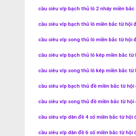
cầu siêu víp bạch thủ lô 2 nháy miền bắc 
cầu siêu víp bạch thủ lô miền bắc từ hội 
cầu siêu víp song thủ lô miền bắc từ hội 
cầu siêu víp bạch thủ lô kép miền bắc từ
cầu siêu víp song thủ lô kép miền bắc từ
cầu siêu víp bạch thủ đề miền bắc từ hội
cầu siêu víp song thủ đề miền bắc từ hội
cầu siêu víp dàn đề 4 số miền bắc từ hội
cầu siêu víp dàn đề 6 số miền bắc từ hội