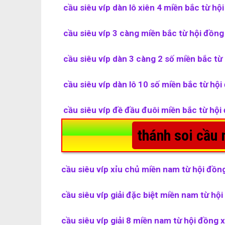
cầu siêu víp dàn lô xiên 4 miền bắc từ hộ
cầu siêu víp 3 càng miền bắc từ hội đồng
cầu siêu víp dàn 3 càng 2 số miền bắc từ
cầu siêu víp dàn lô 10 số miền bắc từ hội
cầu siêu víp đề đầu đuôi miền bắc từ hội
thánh soi cầu
cầu siêu víp xỉu chủ miền nam từ hội đồn
cầu siêu víp giải đặc biệt miền nam từ hộ
cầu siêu víp giải 8 miền nam từ hội đồng 