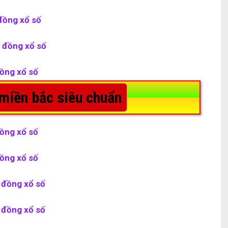
 đồng xổ số
i đồng xổ số
đồng xổ số
 miền bắc siêu chuẩn
đồng xổ số
đồng xổ số
i đồng xổ số
i đồng xổ số