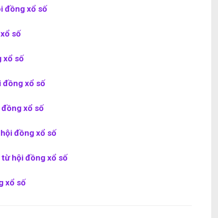
ội đồng xổ số
 xổ số
g xổ số
i đồng xổ số
i đồng xổ số
 hội đồng xổ số
 từ hội đồng xổ số
g xổ số