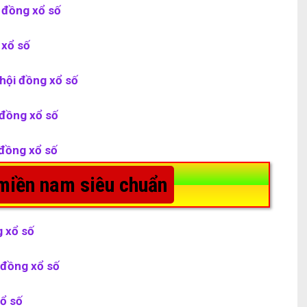
i đồng xổ số
 xổ số
 hội đồng xổ số
 đồng xổ số
 đồng xổ số
 miền nam siêu chuẩn
g xổ số
i đồng xổ số
xổ số