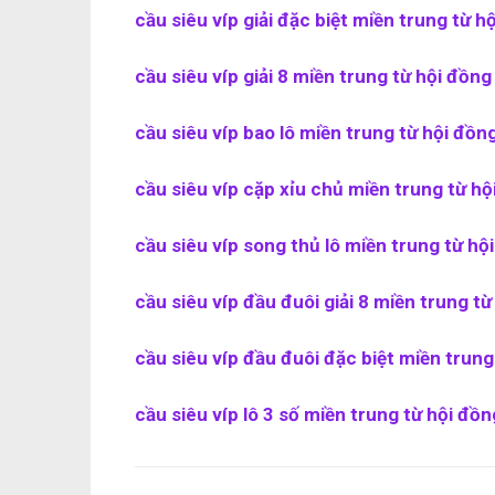
cầu siêu víp giải đặc biệt miền trung từ h
cầu siêu víp giải 8 miền trung từ hội đồng
cầu siêu víp bao lô miền trung từ hội đồn
cầu siêu víp cặp xỉu chủ miền trung từ hộ
cầu siêu víp song thủ lô miền trung từ hộ
cầu siêu víp đầu đuôi giải 8 miền trung từ
cầu siêu víp đầu đuôi đặc biệt miền trung
cầu siêu víp lô 3 số miền trung từ hội đồn