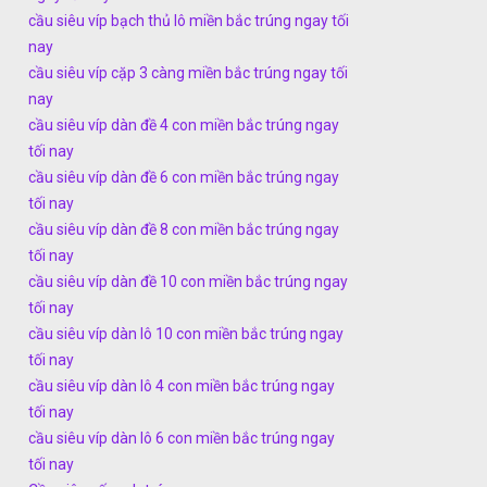
cầu siêu víp bạch thủ lô miền bắc trúng ngay tối
nay
cầu siêu víp cặp 3 càng miền bắc trúng ngay tối
nay
cầu siêu víp dàn đề 4 con miền bắc trúng ngay
tối nay
cầu siêu víp dàn đề 6 con miền bắc trúng ngay
tối nay
cầu siêu víp dàn đề 8 con miền bắc trúng ngay
tối nay
cầu siêu víp dàn đề 10 con miền bắc trúng ngay
tối nay
cầu siêu víp dàn lô 10 con miền bắc trúng ngay
tối nay
cầu siêu víp dàn lô 4 con miền bắc trúng ngay
tối nay
cầu siêu víp dàn lô 6 con miền bắc trúng ngay
tối nay