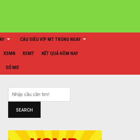
AY
CẦU SIÊU VÍP MT TRÚNG NGAY
XSMN
XSMT
KẾT QUẢ HÔM NAY
SỔ MƠ
SEARCH