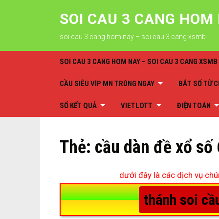
SOI CAU 3 CANG HOM 
soi cau 3 cang hom nay – soi cau 3 cang xsmb
SOI CAU 3 CANG HOM NAY – SOI CAU 3 CANG XSMB
CẦU SIÊU VÍP MN TRÚNG NGAY
BẮT SỐ TỪ C
SỔ KẾT QUẢ
VIETLOTT
ĐIỆN TOÁN
Thẻ:
cầu dàn đề xổ số
dưới đây là các dịch vụ ch
thánh soi cầ