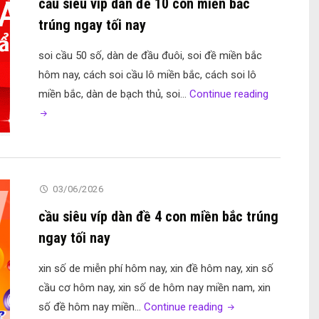
trúng
cầu siêu víp dàn đề 10 con miền bắc
ngay
trúng ngay tối nay
tối
soi cầu 50 số, dàn de đầu đuôi, soi đề miền bắc
nay"
hôm nay, cách soi cầu lô miền bắc, cách soi lô
"cầu
miền bắc, dàn de bạch thủ, soi…
Continue reading
siêu
víp
dàn
đề
10
03/06/2026
con
cầu siêu víp dàn đề 4 con miền bắc trúng
miền
ngay tối nay
bắc
trúng
xin số de miễn phí hôm nay, xin đề hôm nay, xin số
ngay
cầu cơ hôm nay, xin số de hôm nay miền nam, xin
tối
"cầu
số đề hôm nay miền…
Continue reading