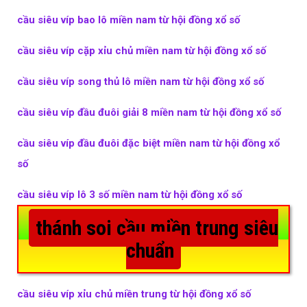
cầu siêu víp bao lô miền nam từ hội đồng xổ số
cầu siêu víp cặp xỉu chủ miền nam từ hội đồng xổ số
cầu siêu víp song thủ lô miền nam từ hội đồng xổ số
cầu siêu víp đầu đuôi giải 8 miền nam từ hội đồng xổ số
cầu siêu víp đầu đuôi đặc biệt miền nam từ hội đồng xổ
số
cầu siêu víp lô 3 số miền nam từ hội đồng xổ số
thánh soi cầu miền trung siêu
chuẩn
cầu siêu víp xỉu chủ miền trung từ hội đồng xổ số