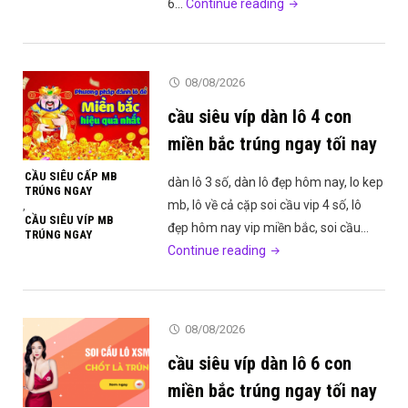
"cầu
6…
Continue reading
tối
siêu
nay"
víp
dàn
08/08/2026
lô
cầu siêu víp dàn lô 4 con
8
con
miền bắc trúng ngay tối nay
miền
CẦU SIÊU CẤP MB
dàn lô 3 số, dàn lô đẹp hôm nay, lo kep
bắc
TRÚNG NGAY
mb, lô về cả cặp soi cầu vip 4 số, lô
,
trúng
CẦU SIÊU VÍP MB
đẹp hôm nay vip miền bắc, soi cầu…
ngay
TRÚNG NGAY
"cầu
Continue reading
tối
siêu
nay"
víp
dàn
08/08/2026
lô
cầu siêu víp dàn lô 6 con
4
con
miền bắc trúng ngay tối nay