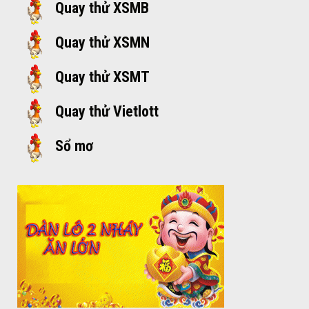
Quay thử XSMB
Quay thử XSMN
Quay thử XSMT
Quay thử Vietlott
Sổ mơ