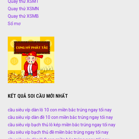
Quay thử XSMT
Quay thử XSMN
Quay thử XSMB
Sổ mơ
KẾT QUẢ SOI CẦU MỚI NHẤT
cầu siêu víp dàn lô 10 con miền bắc trúng ngay tối nay
cầu siêu víp dàn đề 10 con miền bắc trúng ngay tối nay
cầu siêu víp bạch thủ lô kép miền bắc trúng ngay tối nay
cầu siêu víp bạch thủ đề miền bắc trúng ngay tối nay