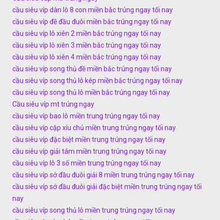
cầu siêu víp dàn lô 8 con miền bắc trúng ngay tối nay
cầu siêu víp đề đầu đuôi miền bắc trúng ngay tối nay
cầu siêu víp lô xiên 2 miền bắc trúng ngay tối nay
cầu siêu víp lô xiên 3 miền bắc trúng ngay tối nay
cầu siêu víp lô xiên 4 miền bắc trúng ngay tối nay
cầu siêu víp song thủ đề miền bắc trúng ngay tối nay
cầu siêu víp song thủ lô kép miền bắc trúng ngay tối nay
cầu siêu víp song thủ lô miền bắc trúng ngay tối nay
Cầu siêu víp mt trúng ngay
cầu siêu víp bao lô miền trung trúng ngay tối nay
cầu siêu víp cặp xíu chủ miền trung trúng ngay tối nay
cầu siêu víp đặc biệt miền trung trúng ngay tối nay
cầu siêu víp giải tám miền trung trúng ngay tối nay
cầu siêu víp lô 3 số miền trung trúng ngay tối nay
cầu siêu víp sớ đầu đuôi giải 8 miền trung trúng ngay tối nay
cầu siêu víp sớ đầu đuôi giải đặc biệt miền trung trúng ngay tối
nay
cầu siêu víp song thủ lô miền trung trúng ngay tối nay