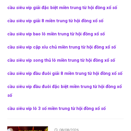
cầu siêu víp giải đặc biệt miền trung từ hội đồng xổ số
cầu siêu víp giải 8 miền trung từ hội đồng xổ số
cầu siêu víp bao lô miền trung từ hội đồng xổ số
cầu siêu víp cặp xỉu chủ miền trung từ hội đồng xổ số
cầu siêu víp song thủ lô miền trung từ hội đồng xổ số
cầu siêu víp đầu đuôi giải 8 miền trung từ hội đồng xổ số
cầu siêu víp đầu đuôi đặc biệt miền trung từ hội đồng xổ
số
cầu siêu víp lô 3 số miền trung từ hội đồng xổ số
08/08/2026