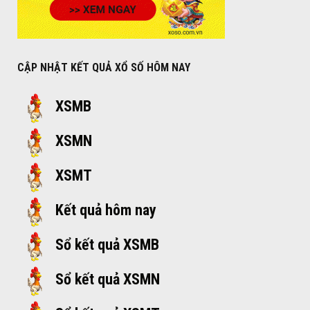
CẬP NHẬT KẾT QUẢ XỔ SỐ HÔM NAY
XSMB
XSMN
XSMT
Kết quả hôm nay
Sổ kết quả XSMB
Sổ kết quả XSMN