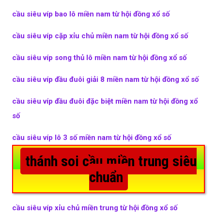
cầu siêu víp bao lô miền nam từ hội đồng xổ số
cầu siêu víp cặp xỉu chủ miền nam từ hội đồng xổ số
cầu siêu víp song thủ lô miền nam từ hội đồng xổ số
cầu siêu víp đầu đuôi giải 8 miền nam từ hội đồng xổ số
cầu siêu víp đầu đuôi đặc biệt miền nam từ hội đồng xổ
số
cầu siêu víp lô 3 số miền nam từ hội đồng xổ số
thánh soi cầu miền trung siêu
chuẩn
cầu siêu víp xỉu chủ miền trung từ hội đồng xổ số