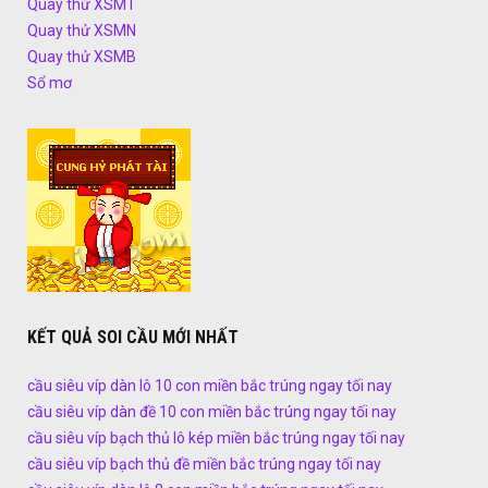
Quay thử XSMT
Quay thử XSMN
Quay thử XSMB
Sổ mơ
KẾT QUẢ SOI CẦU MỚI NHẤT
cầu siêu víp dàn lô 10 con miền bắc trúng ngay tối nay
cầu siêu víp dàn đề 10 con miền bắc trúng ngay tối nay
cầu siêu víp bạch thủ lô kép miền bắc trúng ngay tối nay
cầu siêu víp bạch thủ đề miền bắc trúng ngay tối nay