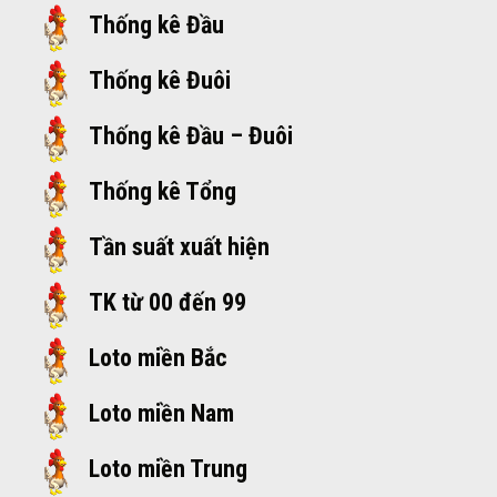
Thống kê Đầu
Thống kê Đuôi
Thống kê Đầu – Đuôi
Thống kê Tổng
Tần suất xuất hiện
TK từ 00 đến 99
Loto miền Bắc
Loto miền Nam
Loto miền Trung