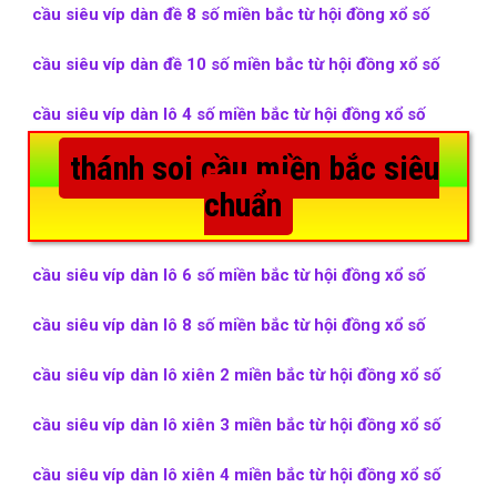
cầu siêu víp dàn đề 8 số miền bắc từ hội đồng xổ số
cầu siêu víp dàn đề 10 số miền bắc từ hội đồng xổ số
cầu siêu víp dàn lô 4 số miền bắc từ hội đồng xổ số
thánh soi cầu miền bắc siêu
chuẩn
cầu siêu víp dàn lô 6 số miền bắc từ hội đồng xổ số
cầu siêu víp dàn lô 8 số miền bắc từ hội đồng xổ số
cầu siêu víp dàn lô xiên 2 miền bắc từ hội đồng xổ số
cầu siêu víp dàn lô xiên 3 miền bắc từ hội đồng xổ số
cầu siêu víp dàn lô xiên 4 miền bắc từ hội đồng xổ số