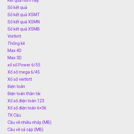
Kết quả hôm nay
Sổ kết quả
Sổ kết quả XSMT
Sổ kết quả XSMN
Sổ kết quả XSMB
Vietlott
Thống kê
Max 4D
Max 3D
xổ số Power 6/55
Xổ số mega 6/45
Xổ số vietlott
Điện toán
Điện toán thần tài
Xổ số điện toán 123
Xổ số điện toán 6×36
TK Cầu
Cầu về nhiều nháy (MB)
Cầu về cả cặp (MB)