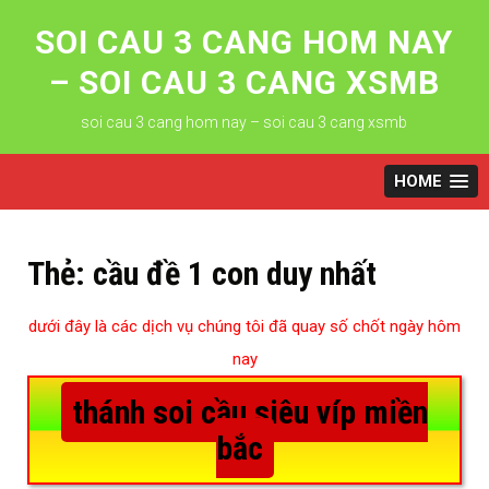
Skip
to
SOI CAU 3 CANG HOM NAY
content
– SOI CAU 3 CANG XSMB
soi cau 3 cang hom nay – soi cau 3 cang xsmb
HOME
Thẻ:
cầu đề 1 con duy nhất
dưới đây là các dịch vụ chúng tôi đã quay số chốt ngày hôm
nay
thánh soi cầu siêu víp miền
bắc