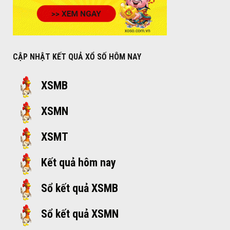
CẬP NHẬT KẾT QUẢ XỔ SỐ HÔM NAY
XSMB
XSMN
XSMT
Kết quả hôm nay
Sổ kết quả XSMB
Sổ kết quả XSMN