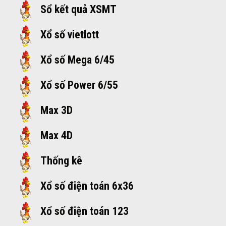
Sổ kết quả XSMT
Xổ số vietlott
Xổ số Mega 6/45
Xổ số Power 6/55
Max 3D
Max 4D
Thống kê
Xổ số điện toán 6x36
Xổ số điện toán 123