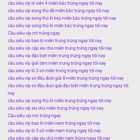
cầu siêu víp lô xiên 4 miền bắc trúng ngay tối nay
cầu siêu víp song thủ đề miền bắc trúng ngay tối nay
cầu siêu víp song thủ lô kép miền bắc trúng ngay tối nay
cầu siêu víp song thủ lô miền bắc trúng ngay tối nay
Cầu siêu víp mt trúng ngay
cầu siêu víp bao lô miền trung trúng ngay tối nay
cầu siêu víp cặp xíu chủ miền trung trúng ngay tối nay
cầu siêu víp đặc biệt miền trung trúng ngay tối nay
cầu siêu víp giải tám miền trung trúng ngay tối nay
cầu siêu víp lô 3 số miền trung trúng ngay tối nay
cầu siêu víp sớ đầu đuôi giải 8 miền trung trúng ngay tối nay
cầu siêu víp sớ đầu đuôi giải đặc biệt miền trung trúng ngay tối
nay
cầu siêu víp song thủ lô miền trung trúng ngay tối nay
cầu siêu víp xíu chủ miền trung trúng ngay tối nay
Cầu siêu víp mn trúng ngay
cầu siêu víp bao lô miền nam trúng ngay tối nay
cầu siêu víp lô 3 số miền nam trúng ngay tối nay
cầu siêu víp cặp xíu chủ miền nam trúng ngay tối nay