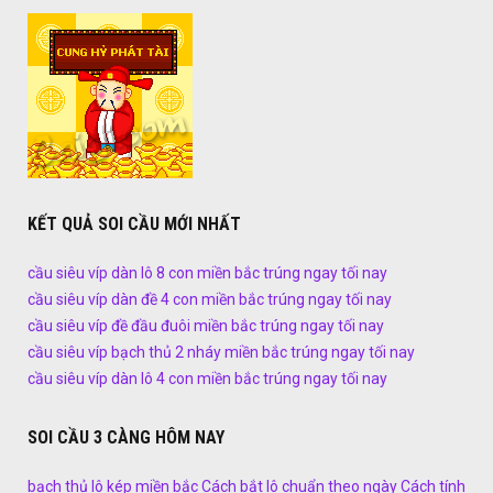
KẾT QUẢ SOI CẦU MỚI NHẤT
cầu siêu víp dàn lô 8 con miền bắc trúng ngay tối nay
cầu siêu víp dàn đề 4 con miền bắc trúng ngay tối nay
cầu siêu víp đề đầu đuôi miền bắc trúng ngay tối nay
cầu siêu víp bạch thủ 2 nháy miền bắc trúng ngay tối nay
cầu siêu víp dàn lô 4 con miền bắc trúng ngay tối nay
SOI CẦU 3 CÀNG HÔM NAY
bạch thủ lô kép miền bắc
Cách bắt lô chuẩn theo ngày
Cách tính