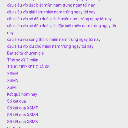
cầu siêu víp đặc biệt miền nam trúng ngay tối nay
cầu siêu víp giải tám miền nam trúng ngay tối nay
cầu siêu víp sớ đầu đuôi giải 8 miền nam trúng ngay tối nay
cầu siêu víp sớ đầu đuôi giải đặc biệt miền nam trúng ngay tối
nay
cầu siêu víp song thủ lô miền nam trúng ngay tối nay
cầu siêu víp xíu chủ miền nam trúng ngay tối nay
Bắt số từ chuyên gia
Tính số đề 3 miền
TRỰC TIẾP KẾT QUẢ XS
XSMB
XSMN
XSMT
Kết quả hôm nay
Sổ kết quả
Sổ kết quả XSMT
Sổ kết quả XSMN
Sổ kết quả XSMB