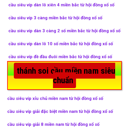
cầu siêu víp dàn lô xiên 4 miền bắc từ hội đồng xổ số
cầu siêu víp 3 càng miền bắc từ hội đồng xổ số
cầu siêu víp dàn 3 càng 2 số miền bắc từ hội đồng xổ số
cầu siêu víp dàn lô 10 số miền bắc từ hội đồng xổ số
cầu siêu víp đề đầu đuôi miền bắc từ hội đồng xổ số
thánh soi cầu miền nam siêu
chuẩn
cầu siêu víp xỉu chủ miền nam từ hội đồng xổ số
cầu siêu víp giải đặc biệt miền nam từ hội đồng xổ số
cầu siêu víp giải 8 miền nam từ hội đồng xổ số