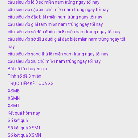
cầu siêu víp lô 3 số miền nam trúng ngay tối nay
cầu siêu víp cặp xíu chủ miền nam trúng ngay tối nay
cầu siêu víp đặc biệt miền nam trúng ngay tối nay
cầu siêu víp giải tám miền nam trúng ngay tối nay
cầu siêu víp sớ đầu đuôi giải 8 miền nam trúng ngay tối nay
cầu siêu víp sớ đầu đuôi giải đặc biệt miền nam trúng ngay tối
nay
cầu siêu víp song thủ lô miền nam trúng ngay tối nay
cầu siêu víp xíu chủ miền nam trúng ngay tối nay
Bắt số từ chuyên gia
Tính số đề 3 miền
TRỰC TIẾP KẾT QUẢ XS
XSMB
XSMN
XSMT
Kết quả hôm nay
Sổ kết quả
Sổ kết quả XSMT
Sổ kết quả XSMN