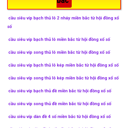
cầu siêu víp bạch thủ lô 2 nháy miền bắc từ hội đồng xổ
số
cầu siêu víp bạch thủ lô miền bắc từ hội đồng xổ số
cầu siêu víp song thủ lô miền bắc từ hội đồng xổ số
cầu siêu víp bạch thủ lô kép miền bắc từ hội đồng xổ số
cầu siêu víp song thủ lô kép miền bắc từ hội đồng xổ số
cầu siêu víp bạch thủ đề miền bắc từ hội đồng xổ số
cầu siêu víp song thủ đề miền bắc từ hội đồng xổ số
cầu siêu víp dàn đề 4 số miền bắc từ hội đồng xổ số