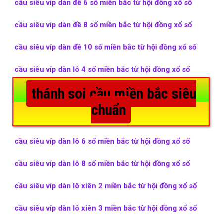
cầu siêu víp dàn đề 6 số miền bắc từ hội đồng xổ số
cầu siêu víp dàn đề 8 số miền bắc từ hội đồng xổ số
cầu siêu víp dàn đề 10 số miền bắc từ hội đồng xổ số
cầu siêu víp dàn lô 4 số miền bắc từ hội đồng xổ số
thánh soi cầu miền bắc siêu
chuẩn
cầu siêu víp dàn lô 6 số miền bắc từ hội đồng xổ số
cầu siêu víp dàn lô 8 số miền bắc từ hội đồng xổ số
cầu siêu víp dàn lô xiên 2 miền bắc từ hội đồng xổ số
cầu siêu víp dàn lô xiên 3 miền bắc từ hội đồng xổ số