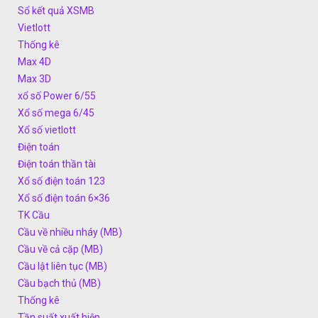
Sổ kết quả XSMB
Vietlott
Thống kê
Max 4D
Max 3D
xổ số Power 6/55
Xổ số mega 6/45
Xổ số vietlott
Điện toán
Điện toán thần tài
Xổ số điện toán 123
Xổ số điện toán 6×36
TK Cầu
Cầu về nhiều nháy (MB)
Cầu về cả cặp (MB)
Cầu lật liên tục (MB)
Cầu bạch thủ (MB)
Thống kê
Tần suất xuất hiện