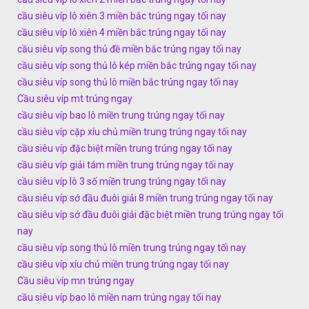
cầu siêu víp lô xiên 3 miền bắc trúng ngay tối nay
cầu siêu víp lô xiên 4 miền bắc trúng ngay tối nay
cầu siêu víp song thủ đề miền bắc trúng ngay tối nay
cầu siêu víp song thủ lô kép miền bắc trúng ngay tối nay
cầu siêu víp song thủ lô miền bắc trúng ngay tối nay
Cầu siêu víp mt trúng ngay
cầu siêu víp bao lô miền trung trúng ngay tối nay
cầu siêu víp cặp xíu chủ miền trung trúng ngay tối nay
cầu siêu víp đặc biệt miền trung trúng ngay tối nay
cầu siêu víp giải tám miền trung trúng ngay tối nay
cầu siêu víp lô 3 số miền trung trúng ngay tối nay
cầu siêu víp sớ đầu đuôi giải 8 miền trung trúng ngay tối nay
cầu siêu víp sớ đầu đuôi giải đặc biệt miền trung trúng ngay tối
nay
cầu siêu víp song thủ lô miền trung trúng ngay tối nay
cầu siêu víp xíu chủ miền trung trúng ngay tối nay
Cầu siêu víp mn trúng ngay
cầu siêu víp bao lô miền nam trúng ngay tối nay