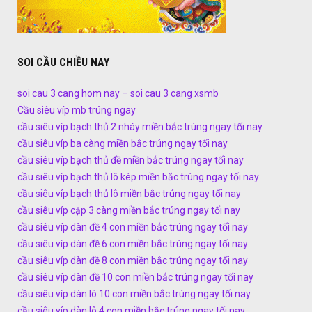
SOI CẦU CHIỀU NAY
soi cau 3 cang hom nay – soi cau 3 cang xsmb
Cầu siêu víp mb trúng ngay
cầu siêu víp bạch thủ 2 nháy miền bắc trúng ngay tối nay
cầu siêu víp ba càng miền bắc trúng ngay tối nay
cầu siêu víp bạch thủ đề miền bắc trúng ngay tối nay
cầu siêu víp bạch thủ lô kép miền bắc trúng ngay tối nay
cầu siêu víp bạch thủ lô miền bắc trúng ngay tối nay
cầu siêu víp cặp 3 càng miền bắc trúng ngay tối nay
cầu siêu víp dàn đề 4 con miền bắc trúng ngay tối nay
cầu siêu víp dàn đề 6 con miền bắc trúng ngay tối nay
cầu siêu víp dàn đề 8 con miền bắc trúng ngay tối nay
cầu siêu víp dàn đề 10 con miền bắc trúng ngay tối nay
cầu siêu víp dàn lô 10 con miền bắc trúng ngay tối nay
cầu siêu víp dàn lô 4 con miền bắc trúng ngay tối nay