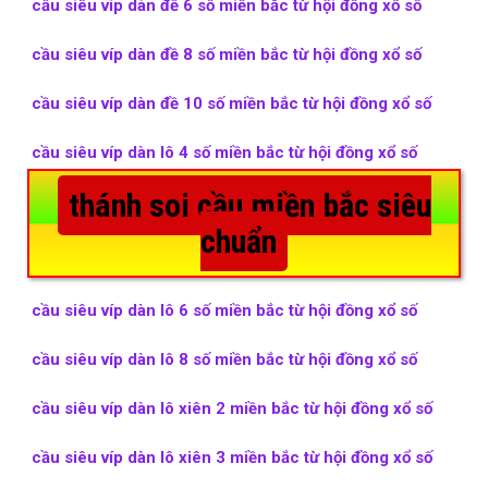
cầu siêu víp dàn đề 6 số miền bắc từ hội đồng xổ số
cầu siêu víp dàn đề 8 số miền bắc từ hội đồng xổ số
cầu siêu víp dàn đề 10 số miền bắc từ hội đồng xổ số
cầu siêu víp dàn lô 4 số miền bắc từ hội đồng xổ số
thánh soi cầu miền bắc siêu
chuẩn
cầu siêu víp dàn lô 6 số miền bắc từ hội đồng xổ số
cầu siêu víp dàn lô 8 số miền bắc từ hội đồng xổ số
cầu siêu víp dàn lô xiên 2 miền bắc từ hội đồng xổ số
cầu siêu víp dàn lô xiên 3 miền bắc từ hội đồng xổ số