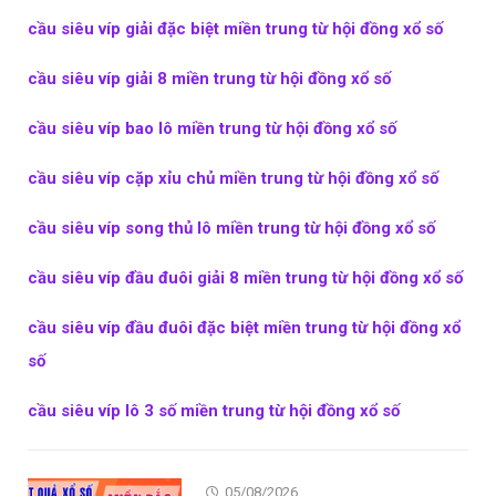
cầu siêu víp giải đặc biệt miền trung từ hội đồng xổ số
cầu siêu víp giải 8 miền trung từ hội đồng xổ số
cầu siêu víp bao lô miền trung từ hội đồng xổ số
cầu siêu víp cặp xỉu chủ miền trung từ hội đồng xổ số
cầu siêu víp song thủ lô miền trung từ hội đồng xổ số
cầu siêu víp đầu đuôi giải 8 miền trung từ hội đồng xổ số
cầu siêu víp đầu đuôi đặc biệt miền trung từ hội đồng xổ
số
cầu siêu víp lô 3 số miền trung từ hội đồng xổ số
05/08/2026