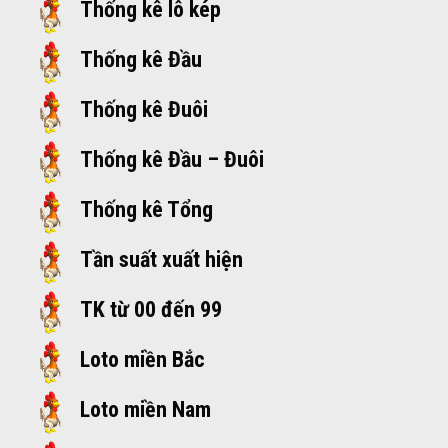
Thống kê lô kép
Thống kê Đầu
Thống kê Đuôi
Thống kê Đầu – Đuôi
Thống kê Tổng
Tần suất xuất hiện
TK từ 00 đến 99
Loto miền Bắc
Loto miền Nam