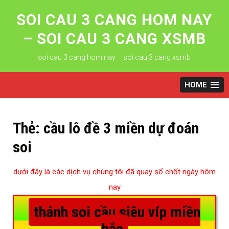
Skip
to
SOI CAU 3 CANG HOM NAY
content
– SOI CAU 3 CANG XSMB
soi cau 3 cang hom nay – soi cau 3 cang xsmb
HOME
Thẻ:
cầu lô đề 3 miền dự đoán
soi
dưới đây là các dịch vụ chúng tôi đã quay số chốt ngày hôm
nay
thánh soi cầu siêu víp miền
bắc