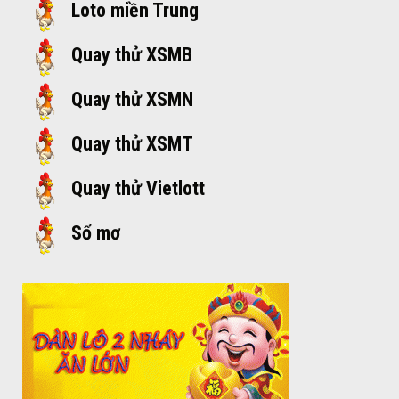
Loto miền Trung
Quay thử XSMB
Quay thử XSMN
Quay thử XSMT
Quay thử Vietlott
Sổ mơ