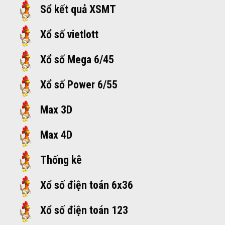
Sổ kết quả XSMT
Xổ số vietlott
Xổ số Mega 6/45
Xổ số Power 6/55
Max 3D
Max 4D
Thống kê
Xổ số điện toán 6x36
Xổ số điện toán 123