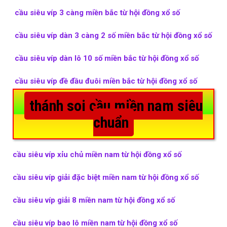
cầu siêu víp 3 càng miền bắc từ hội đồng xổ số
cầu siêu víp dàn 3 càng 2 số miền bắc từ hội đồng xổ số
cầu siêu víp dàn lô 10 số miền bắc từ hội đồng xổ số
cầu siêu víp đề đầu đuôi miền bắc từ hội đồng xổ số
thánh soi cầu miền nam siêu
chuẩn
cầu siêu víp xỉu chủ miền nam từ hội đồng xổ số
cầu siêu víp giải đặc biệt miền nam từ hội đồng xổ số
cầu siêu víp giải 8 miền nam từ hội đồng xổ số
cầu siêu víp bao lô miền nam từ hội đồng xổ số