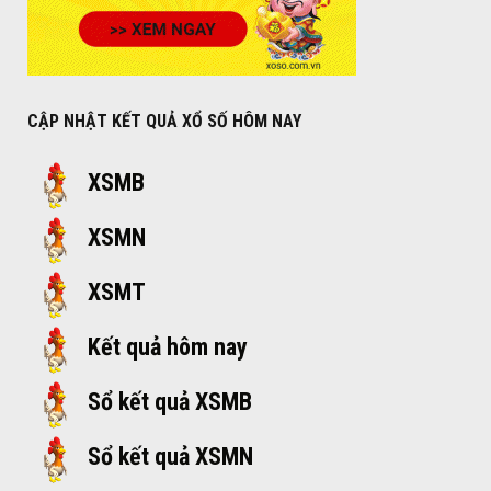
CẬP NHẬT KẾT QUẢ XỔ SỐ HÔM NAY
XSMB
XSMN
XSMT
Kết quả hôm nay
Sổ kết quả XSMB
Sổ kết quả XSMN