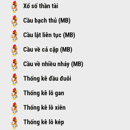
Xổ số thần tài
Cầu bạch thủ (MB)
Cầu lật liên tục (MB)
Cầu về cả cặp (MB)
Cầu về nhiều nháy (MB)
Thống kê đầu đuôi
Thống kê lô gan
Thống kê lô xiên
Thống kê lô kép