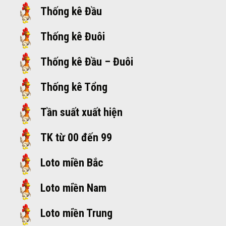
Thống kê Đầu
Thống kê Đuôi
Thống kê Đầu – Đuôi
Thống kê Tổng
Tần suất xuất hiện
TK từ 00 đến 99
Loto miền Bắc
Loto miền Nam
Loto miền Trung