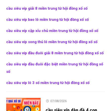
cầu siêu víp giải 8 miền trung từ hội đồng xổ số
cầu siêu víp bao lô miền trung từ hội đồng xổ số
cầu siêu víp cặp xỉu chủ miền trung từ hội đồng xổ số
cầu siêu víp song thủ lô miền trung từ hội đồng xổ số
cầu siêu víp đầu đuôi giải 8 miền trung từ hội đồng xổ số
cầu siêu víp đầu đuôi đặc biệt miền trung từ hội đồng xổ
số
cầu siêu víp lô 3 số miền trung từ hội đồng xổ số
07/08/2026
cầu siêu víp dàn đề 4 con