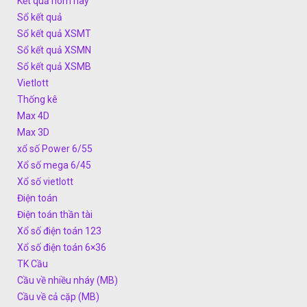
Kết quả hôm nay
Sổ kết quả
Sổ kết quả XSMT
Sổ kết quả XSMN
Sổ kết quả XSMB
Vietlott
Thống kê
Max 4D
Max 3D
xổ số Power 6/55
Xổ số mega 6/45
Xổ số vietlott
Điện toán
Điện toán thần tài
Xổ số điện toán 123
Xổ số điện toán 6×36
TK Cầu
Cầu về nhiều nháy (MB)
Cầu về cả cặp (MB)