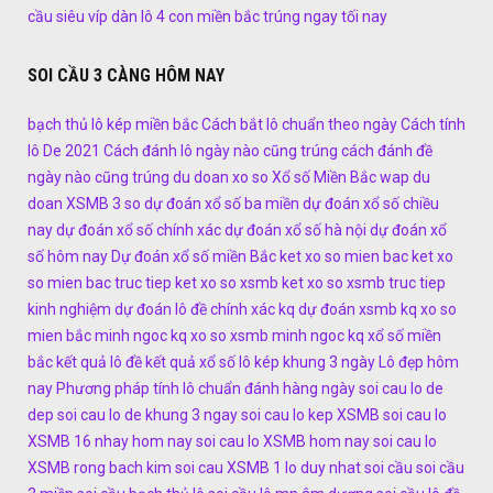
cầu siêu víp dàn lô 4 con miền bắc trúng ngay tối nay
SOI CẦU 3 CÀNG HÔM NAY
bạch thủ lô kép miền bắc
Cách bắt lô chuẩn theo ngày
Cách tính
lô De 2021
Cách đánh lô ngày nào cũng trúng
cách đánh đề
ngày nào cũng trúng
du doan xo so Xổ số Miền Bắc wap
du
doan XSMB 3 so
dự đoán xổ số ba miền
dự đoán xổ số chiều
nay
dự đoán xổ số chính xác
dự đoán xổ số hà nội
dự đoán xổ
số hôm nay
Dự đoán xổ số miền Bắc
ket xo so mien bac
ket xo
so mien bac truc tiep
ket xo so xsmb
ket xo so xsmb truc tiep
kinh nghiệm dự đoán lô đề chính xác
kq dự đoán xsmb
kq xo so
mien bắc minh ngoc
kq xo so xsmb minh ngoc
kq xổ số miền
bắc
kết quả lô đề
kết quả xổ số
lô kép khung 3 ngày
Lô đẹp hôm
nay
Phương pháp tính lô chuẩn đánh hàng ngày
soi cau lo de
dep
soi cau lo de khung 3 ngay
soi cau lo kep XSMB
soi cau lo
XSMB 16 nhay hom nay
soi cau lo XSMB hom nay
soi cau lo
XSMB rong bach kim
soi cau XSMB 1 lo duy nhat
soi cầu
soi cầu