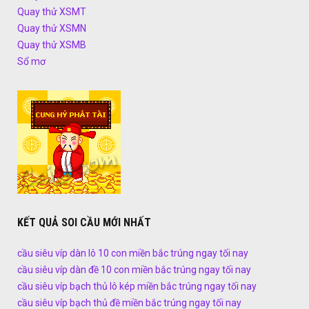
Quay thử XSMT
Quay thử XSMN
Quay thử XSMB
Sổ mơ
KẾT QUẢ SOI CẦU MỚI NHẤT
cầu siêu víp dàn lô 10 con miền bắc trúng ngay tối nay
cầu siêu víp dàn đề 10 con miền bắc trúng ngay tối nay
cầu siêu víp bạch thủ lô kép miền bắc trúng ngay tối nay
cầu siêu víp bạch thủ đề miền bắc trúng ngay tối nay