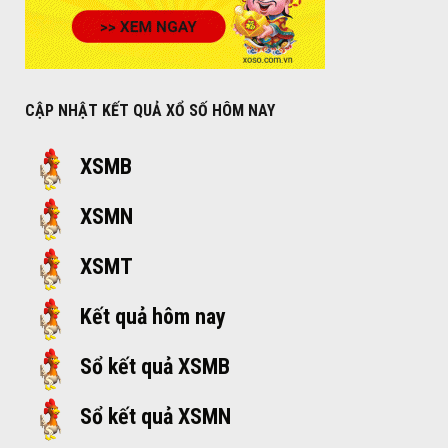
CẬP NHẬT KẾT QUẢ XỔ SỐ HÔM NAY
XSMB
XSMN
XSMT
Kết quả hôm nay
Sổ kết quả XSMB
Sổ kết quả XSMN