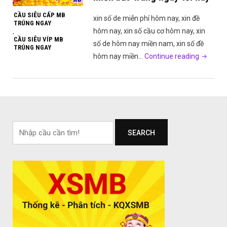
miền
CẦU SIÊU CẤP MB
xin số de miễn phí hôm nay, xin đề
bắc
TRÚNG NGAY
hôm nay, xin số cầu cơ hôm nay, xin
,
trúng
CẦU SIÊU VÍP MB
số de hôm nay miền nam, xin số đề
ngay
TRÚNG NGAY
"cầu
hôm nay miền…
Continue reading
tối
siêu
nay"
víp
dàn
đề
4
con
SEARCH
miền
bắc
trúng
ngay
tối
nay"