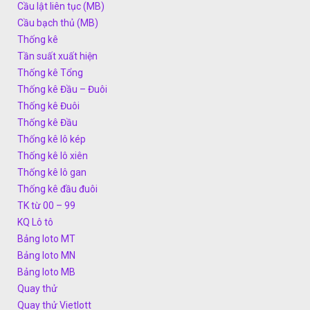
Cầu lật liên tục (MB)
Cầu bạch thủ (MB)
Thống kê
Tần suất xuất hiện
Thống kê Tổng
Thống kê Đầu – Đuôi
Thống kê Đuôi
Thống kê Đầu
Thống kê lô kép
Thống kê lô xiên
Thống kê lô gan
Thống kê đầu đuôi
TK từ 00 – 99
KQ Lô tô
Bảng loto MT
Bảng loto MN
Bảng loto MB
Quay thử
Quay thử Vietlott