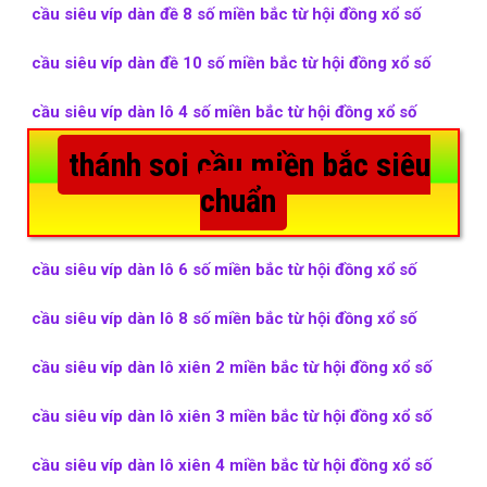
cầu siêu víp dàn đề 8 số miền bắc từ hội đồng xổ số
cầu siêu víp dàn đề 10 số miền bắc từ hội đồng xổ số
cầu siêu víp dàn lô 4 số miền bắc từ hội đồng xổ số
thánh soi cầu miền bắc siêu
chuẩn
cầu siêu víp dàn lô 6 số miền bắc từ hội đồng xổ số
cầu siêu víp dàn lô 8 số miền bắc từ hội đồng xổ số
cầu siêu víp dàn lô xiên 2 miền bắc từ hội đồng xổ số
cầu siêu víp dàn lô xiên 3 miền bắc từ hội đồng xổ số
cầu siêu víp dàn lô xiên 4 miền bắc từ hội đồng xổ số