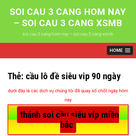
Skip
to
SOI CAU 3 CANG HOM NAY
content
– SOI CAU 3 CANG XSMB
soi cau 3 cang hom nay – soi cau 3 cang xsmb
HOME
Thẻ:
cầu lô đề siêu vip 90 ngày
dưới đây là các dịch vụ chúng tôi đã quay số chốt ngày hôm
nay
thánh soi cầu siêu víp miền
bắc