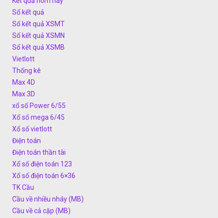
Kết quả hôm nay
Sổ kết quả
Sổ kết quả XSMT
Sổ kết quả XSMN
Sổ kết quả XSMB
Vietlott
Thống kê
Max 4D
Max 3D
xổ số Power 6/55
Xổ số mega 6/45
Xổ số vietlott
Điện toán
Điện toán thần tài
Xổ số điện toán 123
Xổ số điện toán 6×36
TK Cầu
Cầu về nhiều nháy (MB)
Cầu về cả cặp (MB)