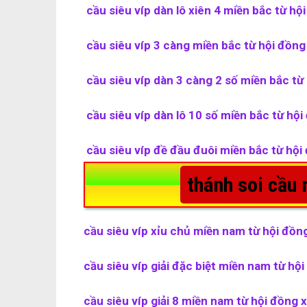
cầu siêu víp dàn lô xiên 4 miền bắc từ hộ
cầu siêu víp 3 càng miền bắc từ hội đồng
cầu siêu víp dàn 3 càng 2 số miền bắc từ
cầu siêu víp dàn lô 10 số miền bắc từ hội
cầu siêu víp đề đầu đuôi miền bắc từ hội
thánh soi cầu
cầu siêu víp xỉu chủ miền nam từ hội đồn
cầu siêu víp giải đặc biệt miền nam từ hộ
cầu siêu víp giải 8 miền nam từ hội đồng 