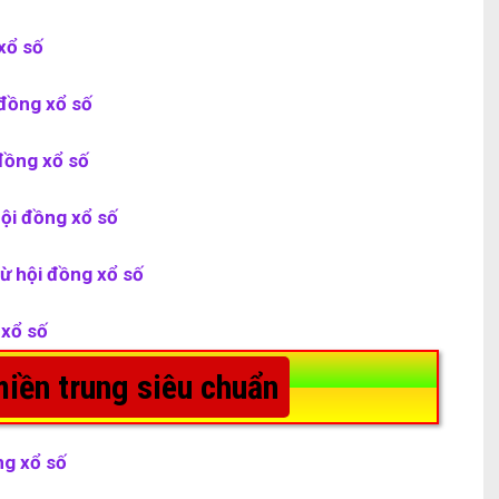
xổ số
 đồng xổ số
 đồng xổ số
hội đồng xổ số
từ hội đồng xổ số
 xổ số
miền trung siêu chuẩn
ng xổ số