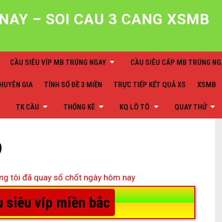
Skip
to
NAY – SOI CAU 3 CANG XSMB
content
CẦU SIÊU VÍP MB TRÚNG NGAY
CẦU SIÊU CẤP MB TRÚNG NG
HUYÊN GIA
TÍNH SỐ ĐỀ 3 MIỀN
TRỰC TIẾP KẾT QUẢ XS
XSMB
TK CẦU
THỐNG KÊ
KQ LÔ TÔ
QUAY THỬ
9
úng tôi đã quay số chốt ngày hôm nay
u siêu víp miền bắc