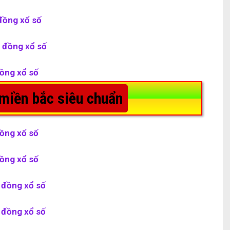
 đồng xổ số
i đồng xổ số
đồng xổ số
 miền bắc siêu chuẩn
đồng xổ số
đồng xổ số
i đồng xổ số
i đồng xổ số