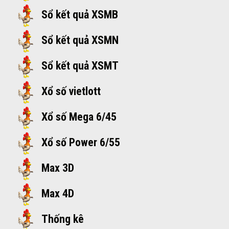
Sổ kết quả XSMB
Sổ kết quả XSMN
Sổ kết quả XSMT
Xổ số vietlott
Xổ số Mega 6/45
Xổ số Power 6/55
Max 3D
Max 4D
Thống kê