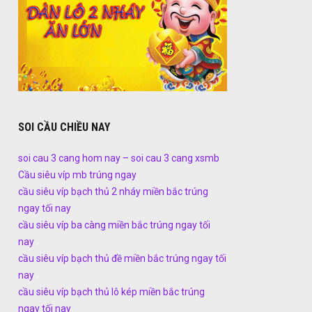
SOI CẦU CHIỀU NAY
soi cau 3 cang hom nay – soi cau 3 cang xsmb
Cầu siêu víp mb trúng ngay
cầu siêu víp bạch thủ 2 nháy miền bắc trúng
ngay tối nay
cầu siêu víp ba càng miền bắc trúng ngay tối
nay
cầu siêu víp bạch thủ đề miền bắc trúng ngay tối
nay
cầu siêu víp bạch thủ lô kép miền bắc trúng
ngay tối nay