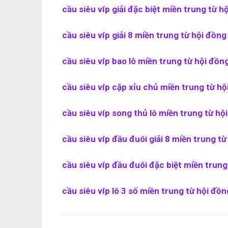
cầu siêu víp giải đặc biệt miền trung từ h
cầu siêu víp giải 8 miền trung từ hội đồng
cầu siêu víp bao lô miền trung từ hội đồn
cầu siêu víp cặp xỉu chủ miền trung từ hộ
cầu siêu víp song thủ lô miền trung từ hộ
cầu siêu víp đầu đuôi giải 8 miền trung từ
cầu siêu víp đầu đuôi đặc biệt miền trung
cầu siêu víp lô 3 số miền trung từ hội đồn