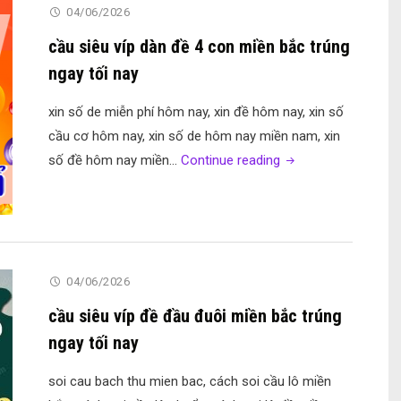
04/06/2026
cầu siêu víp dàn đề 4 con miền bắc trúng
ngay tối nay
xin số de miễn phí hôm nay, xin đề hôm nay, xin số
cầu cơ hôm nay, xin số de hôm nay miền nam, xin
"cầu
số đề hôm nay miền…
Continue reading
siêu
víp
dàn
đề
4
04/06/2026
con
cầu siêu víp đề đầu đuôi miền bắc trúng
miền
ngay tối nay
bắc
trúng
soi cau bach thu mien bac, cách soi cầu lô miền