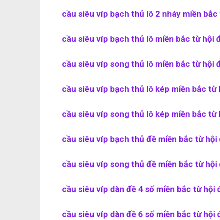
cầu siêu víp bạch thủ lô 2 nháy miền bắc 
cầu siêu víp bạch thủ lô miền bắc từ hội 
cầu siêu víp song thủ lô miền bắc từ hội 
cầu siêu víp bạch thủ lô kép miền bắc từ
cầu siêu víp song thủ lô kép miền bắc từ
cầu siêu víp bạch thủ đề miền bắc từ hội
cầu siêu víp song thủ đề miền bắc từ hội
cầu siêu víp dàn đề 4 số miền bắc từ hội
cầu siêu víp dàn đề 6 số miền bắc từ hội