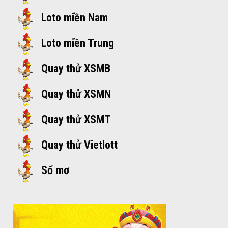
Loto miền Nam
Loto miền Trung
Quay thử XSMB
Quay thử XSMN
Quay thử XSMT
Quay thử Vietlott
Sổ mơ