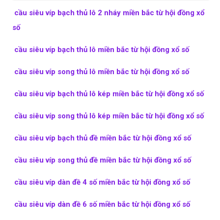
cầu siêu víp bạch thủ lô 2 nháy miền bắc từ hội đồng xổ
số
cầu siêu víp bạch thủ lô miền bắc từ hội đồng xổ số
cầu siêu víp song thủ lô miền bắc từ hội đồng xổ số
cầu siêu víp bạch thủ lô kép miền bắc từ hội đồng xổ số
cầu siêu víp song thủ lô kép miền bắc từ hội đồng xổ số
cầu siêu víp bạch thủ đề miền bắc từ hội đồng xổ số
cầu siêu víp song thủ đề miền bắc từ hội đồng xổ số
cầu siêu víp dàn đề 4 số miền bắc từ hội đồng xổ số
cầu siêu víp dàn đề 6 số miền bắc từ hội đồng xổ số