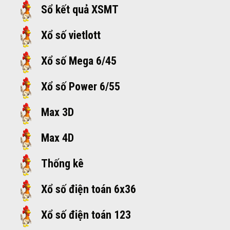
Sổ kết quả XSMT
Xổ số vietlott
Xổ số Mega 6/45
Xổ số Power 6/55
Max 3D
Max 4D
Thống kê
Xổ số điện toán 6x36
Xổ số điện toán 123