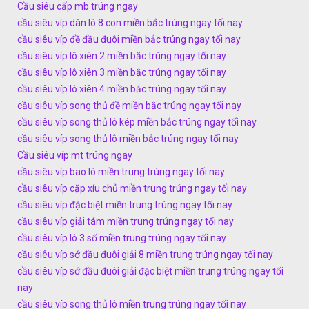
Cầu siêu cấp mb trúng ngay
cầu siêu víp dàn lô 8 con miền bắc trúng ngay tối nay
cầu siêu víp đề đầu đuôi miền bắc trúng ngay tối nay
cầu siêu víp lô xiên 2 miền bắc trúng ngay tối nay
cầu siêu víp lô xiên 3 miền bắc trúng ngay tối nay
cầu siêu víp lô xiên 4 miền bắc trúng ngay tối nay
cầu siêu víp song thủ đề miền bắc trúng ngay tối nay
cầu siêu víp song thủ lô kép miền bắc trúng ngay tối nay
cầu siêu víp song thủ lô miền bắc trúng ngay tối nay
Cầu siêu víp mt trúng ngay
cầu siêu víp bao lô miền trung trúng ngay tối nay
cầu siêu víp cặp xíu chủ miền trung trúng ngay tối nay
cầu siêu víp đặc biệt miền trung trúng ngay tối nay
cầu siêu víp giải tám miền trung trúng ngay tối nay
cầu siêu víp lô 3 số miền trung trúng ngay tối nay
cầu siêu víp sớ đầu đuôi giải 8 miền trung trúng ngay tối nay
cầu siêu víp sớ đầu đuôi giải đặc biệt miền trung trúng ngay tối
nay
cầu siêu víp song thủ lô miền trung trúng ngay tối nay