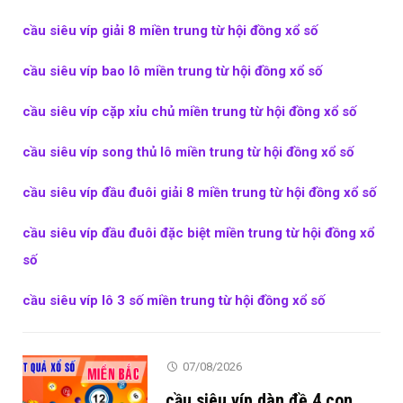
cầu siêu víp giải 8 miền trung từ hội đồng xổ số
cầu siêu víp bao lô miền trung từ hội đồng xổ số
cầu siêu víp cặp xỉu chủ miền trung từ hội đồng xổ số
cầu siêu víp song thủ lô miền trung từ hội đồng xổ số
cầu siêu víp đầu đuôi giải 8 miền trung từ hội đồng xổ số
cầu siêu víp đầu đuôi đặc biệt miền trung từ hội đồng xổ
số
cầu siêu víp lô 3 số miền trung từ hội đồng xổ số
07/08/2026
cầu siêu víp dàn đề 4 con