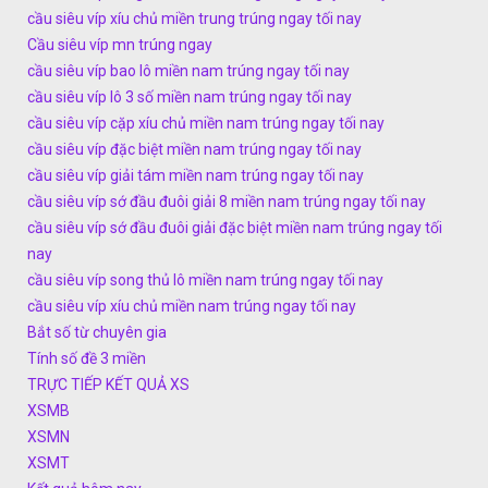
cầu siêu víp xíu chủ miền trung trúng ngay tối nay
Cầu siêu víp mn trúng ngay
cầu siêu víp bao lô miền nam trúng ngay tối nay
cầu siêu víp lô 3 số miền nam trúng ngay tối nay
cầu siêu víp cặp xíu chủ miền nam trúng ngay tối nay
cầu siêu víp đặc biệt miền nam trúng ngay tối nay
cầu siêu víp giải tám miền nam trúng ngay tối nay
cầu siêu víp sớ đầu đuôi giải 8 miền nam trúng ngay tối nay
cầu siêu víp sớ đầu đuôi giải đặc biệt miền nam trúng ngay tối
nay
cầu siêu víp song thủ lô miền nam trúng ngay tối nay
cầu siêu víp xíu chủ miền nam trúng ngay tối nay
Bắt số từ chuyên gia
Tính số đề 3 miền
TRỰC TIẾP KẾT QUẢ XS
XSMB
XSMN
XSMT