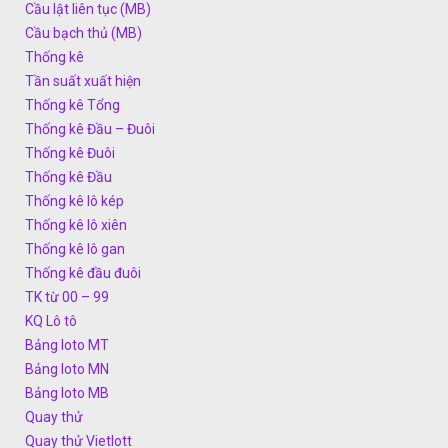
Cầu lật liên tục (MB)
Cầu bạch thủ (MB)
Thống kê
Tần suất xuất hiện
Thống kê Tổng
Thống kê Đầu – Đuôi
Thống kê Đuôi
Thống kê Đầu
Thống kê lô kép
Thống kê lô xiên
Thống kê lô gan
Thống kê đầu đuôi
TK từ 00 – 99
KQ Lô tô
Bảng loto MT
Bảng loto MN
Bảng loto MB
Quay thử
Quay thử Vietlott