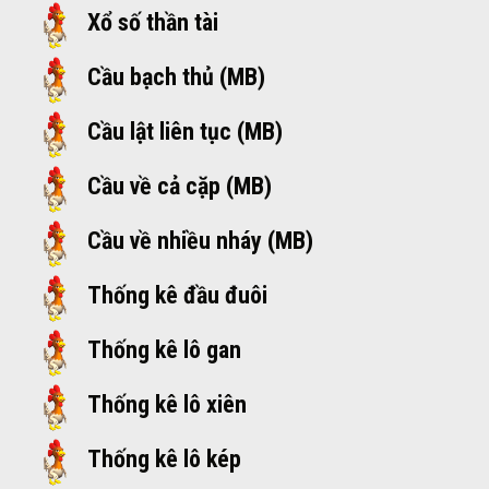
Xổ số thần tài
Cầu bạch thủ (MB)
Cầu lật liên tục (MB)
Cầu về cả cặp (MB)
Cầu về nhiều nháy (MB)
Thống kê đầu đuôi
Thống kê lô gan
Thống kê lô xiên
Thống kê lô kép