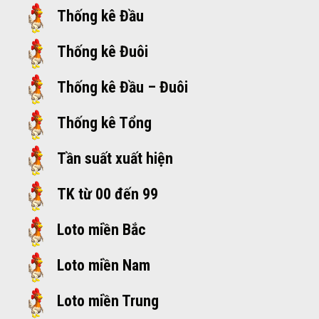
Thống kê Đầu
Thống kê Đuôi
Thống kê Đầu – Đuôi
Thống kê Tổng
Tần suất xuất hiện
TK từ 00 đến 99
Loto miền Bắc
Loto miền Nam
Loto miền Trung