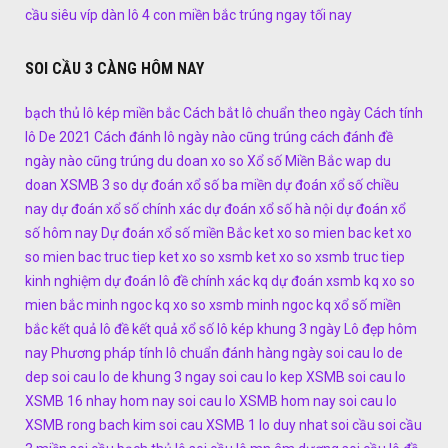
cầu siêu víp dàn lô 4 con miền bắc trúng ngay tối nay
SOI CẦU 3 CÀNG HÔM NAY
bạch thủ lô kép miền bắc
Cách bắt lô chuẩn theo ngày
Cách tính
lô De 2021
Cách đánh lô ngày nào cũng trúng
cách đánh đề
ngày nào cũng trúng
du doan xo so Xổ số Miền Bắc wap
du
doan XSMB 3 so
dự đoán xổ số ba miền
dự đoán xổ số chiều
nay
dự đoán xổ số chính xác
dự đoán xổ số hà nội
dự đoán xổ
số hôm nay
Dự đoán xổ số miền Bắc
ket xo so mien bac
ket xo
so mien bac truc tiep
ket xo so xsmb
ket xo so xsmb truc tiep
kinh nghiệm dự đoán lô đề chính xác
kq dự đoán xsmb
kq xo so
mien bắc minh ngoc
kq xo so xsmb minh ngoc
kq xổ số miền
bắc
kết quả lô đề
kết quả xổ số
lô kép khung 3 ngày
Lô đẹp hôm
nay
Phương pháp tính lô chuẩn đánh hàng ngày
soi cau lo de
dep
soi cau lo de khung 3 ngay
soi cau lo kep XSMB
soi cau lo
XSMB 16 nhay hom nay
soi cau lo XSMB hom nay
soi cau lo
XSMB rong bach kim
soi cau XSMB 1 lo duy nhat
soi cầu
soi cầu