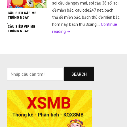
soi cầu đề ngày mai, soi cầu 36 số, soi
bắc
đề miền bắc, caulode247 net, bạch
trúng
CẦU SIÊU CẤP MB
thủ đề miền bắc, bạch thủ đề miền bắc
TRÚNG NGAY
ngay
,
hôm nay, bach thu 3cang,…
Continue
tối
CẦU SIÊU VÍP MB
"cầu
TRÚNG NGAY
reading
nay"
siêu
víp
dàn
đề
8
con
SEARCH
miền
bắc
trúng
ngay
tối
nay"