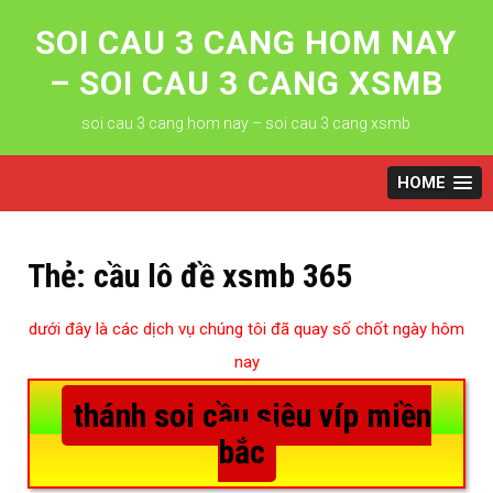
Skip
to
SOI CAU 3 CANG HOM NAY
content
– SOI CAU 3 CANG XSMB
soi cau 3 cang hom nay – soi cau 3 cang xsmb
HOME
Thẻ:
cầu lô đề xsmb 365
dưới đây là các dịch vụ chúng tôi đã quay số chốt ngày hôm
nay
thánh soi cầu siêu víp miền
bắc