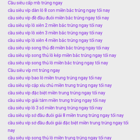
Cầu siêu cấp mb trúng ngay
cầu siêu víp dàn lô 8 con miền bắc trúng ngay tối nay
cầu siêu víp đề đầu đuôi miền bắc trúng ngay tối nay
cầu siêu víp lô xiên 2 miền bắc trúng ngay tối nay
cầu siêu víp lô xiên 3 miền bắc trúng ngay tối nay
cầu siêu víp lô xiên 4 miền bắc trúng ngay tối nay
cầu siêu víp song thủ đề miền bắc trúng ngay tối nay
cầu siêu víp song thủ lô kép miền bắc trúng ngay tối nay
cầu siêu víp song thủ lô miền bắc trúng ngay tối nay
Cầu siêu víp mt trúng ngay
cầu siêu víp bao lô miền trung trúng ngay tối nay
cầu siêu víp cặp xíu chủ miền trung trúng ngay tối nay
cầu siêu víp đặc biệt miền trung trúng ngay tối nay
cầu siêu víp giải tám miền trung trúng ngay tối nay
cầu siêu víp lô 3 số miền trung trúng ngay tối nay
cầu siêu víp sớ đầu đuôi giải 8 miền trung trúng ngay tối nay
cầu siêu víp sớ đầu đuôi giải đặc biệt miền trung trúng ngay tối
nay
cầu siêu víp song thủ lô miền trung trúng ngay tối nay