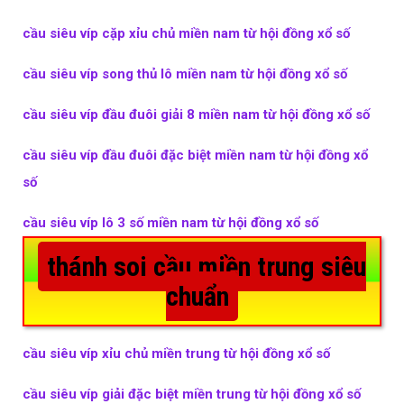
cầu siêu víp cặp xỉu chủ miền nam từ hội đồng xổ số
cầu siêu víp song thủ lô miền nam từ hội đồng xổ số
cầu siêu víp đầu đuôi giải 8 miền nam từ hội đồng xổ số
cầu siêu víp đầu đuôi đặc biệt miền nam từ hội đồng xổ
số
cầu siêu víp lô 3 số miền nam từ hội đồng xổ số
thánh soi cầu miền trung siêu
chuẩn
cầu siêu víp xỉu chủ miền trung từ hội đồng xổ số
cầu siêu víp giải đặc biệt miền trung từ hội đồng xổ số