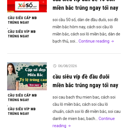
miền bắc trúng ngay tối nay
CẦU SIÊU CẤP MB
soi cầu 50 số, dàn de đầu đuôi, soi đề
TRÚNG NGAY
miền bắc hôm nay, cách soi cầu lô
,
CẦU SIÊU VÍP MB
miền bắc, cách soi lô miền bắc, dàn de
TRÚNG NGAY
"cầu
bạch thủ, soi…
Continue reading
siêu
víp
dàn
06/08/2026
đề
cầu siêu víp đề đầu đuôi
10
con
miền bắc trúng ngay tối nay
miền
CẦU SIÊU CẤP MB
soi cau bach thu mien bac, cách soi
bắc
TRÚNG NGAY
cầu lô miền bắc, cách soi cầu lô
,
trúng
CẦU SIÊU VÍP MB
chuẩn, cách soi lô đề miền bắc, soi cau
ngay
TRÚNG NGAY
danh de mien bac, bach…
Continue
tối
"cầu
reading
nay"