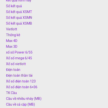
Kết quả hôm nay
Sổ kết quả
Sổ kết quả XSMT
Sổ kết quả XSMN
Sổ kết quả XSMB
Vietlott
Thống kê
Max 4D
Max 3D
xổ số Power 6/55
Xổ số mega 6/45
Xổ số vietlott
Điện toán
Điện toán thần tài
Xổ số điện toán 123
Xổ số điện toán 6×36
TK Cầu
Cầu về nhiều nháy (MB)
Cầu về cả cặp (MB)