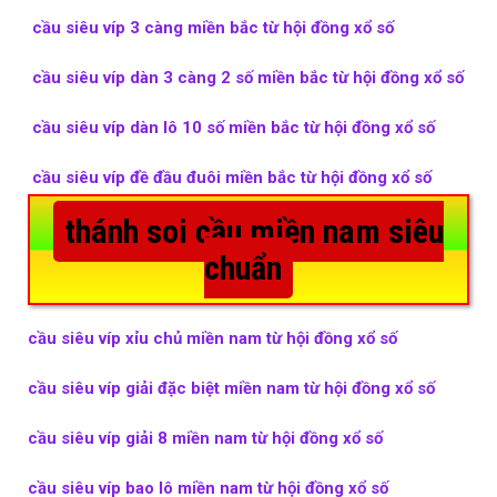
cầu siêu víp 3 càng miền bắc từ hội đồng xổ số
cầu siêu víp dàn 3 càng 2 số miền bắc từ hội đồng xổ số
cầu siêu víp dàn lô 10 số miền bắc từ hội đồng xổ số
cầu siêu víp đề đầu đuôi miền bắc từ hội đồng xổ số
thánh soi cầu miền nam siêu
chuẩn
cầu siêu víp xỉu chủ miền nam từ hội đồng xổ số
cầu siêu víp giải đặc biệt miền nam từ hội đồng xổ số
cầu siêu víp giải 8 miền nam từ hội đồng xổ số
cầu siêu víp bao lô miền nam từ hội đồng xổ số