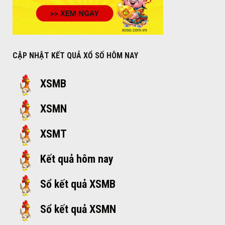
CẬP NHẬT KẾT QUẢ XỔ SỐ HÔM NAY
XSMB
XSMN
XSMT
Kết quả hôm nay
Sổ kết quả XSMB
Sổ kết quả XSMN