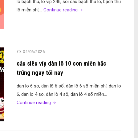
ngay
lo bạch thu, lô vip 24h, soi cầu bạch thủ lô, bạch thủ
tối
"cầu
lô miễn phí,…
Continue reading
nay"
siêu
víp
dàn
lô
6
04/06/2026
con
cầu siêu víp dàn lô 10 con miền bắc
miền
trúng ngay tối nay
bắc
trúng
dan lo 6 so, dàn lô 6 số, dàn lô 6 số miền phí, dan lo
ngay
6, dan lo 4 so, dàn lô 4 số, dàn lô 4 số miền…
tối
"cầu
Continue reading
nay"
siêu
víp
dàn
lô