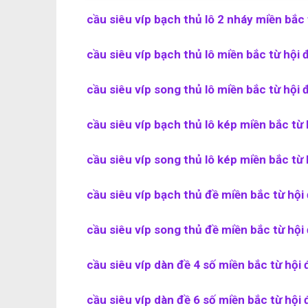
cầu siêu víp bạch thủ lô 2 nháy miền bắc 
cầu siêu víp bạch thủ lô miền bắc từ hội 
cầu siêu víp song thủ lô miền bắc từ hội 
cầu siêu víp bạch thủ lô kép miền bắc từ
cầu siêu víp song thủ lô kép miền bắc từ
cầu siêu víp bạch thủ đề miền bắc từ hội
cầu siêu víp song thủ đề miền bắc từ hội
cầu siêu víp dàn đề 4 số miền bắc từ hội
cầu siêu víp dàn đề 6 số miền bắc từ hội