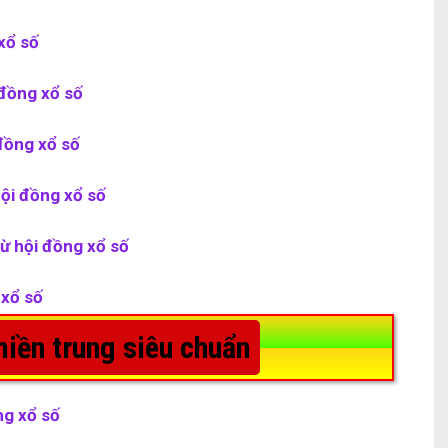
xổ số
 đồng xổ số
 đồng xổ số
hội đồng xổ số
từ hội đồng xổ số
 xổ số
miền trung siêu chuẩn
ng xổ số