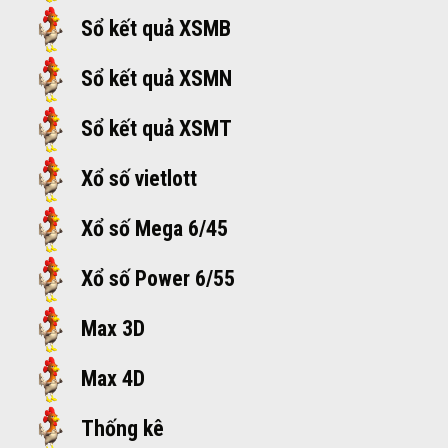
Sổ kết quả XSMB
Sổ kết quả XSMN
Sổ kết quả XSMT
Xổ số vietlott
Xổ số Mega 6/45
Xổ số Power 6/55
Max 3D
Max 4D
Thống kê