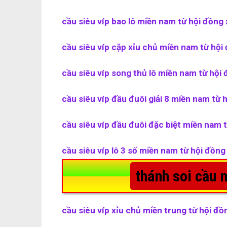
cầu siêu víp bao lô miền nam từ hội đồng 
cầu siêu víp cặp xỉu chủ miền nam từ hội
cầu siêu víp song thủ lô miền nam từ hội
cầu siêu víp đầu đuôi giải 8 miền nam từ 
cầu siêu víp đầu đuôi đặc biệt miền nam 
cầu siêu víp lô 3 số miền nam từ hội đồng
thánh soi cầu 
cầu siêu víp xỉu chủ miền trung từ hội đồ