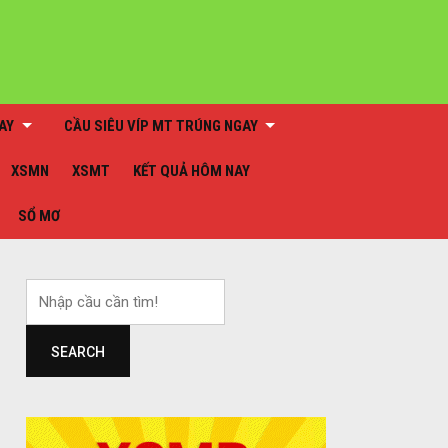
AY
CẦU SIÊU VÍP MT TRÚNG NGAY
XSMN
XSMT
KẾT QUẢ HÔM NAY
SỔ MƠ
SEARCH