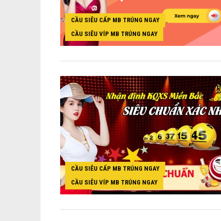
CẦU SIÊU CẤP MB TRÚNG NGAY
,
CẦU SIÊU VÍP MB TRÚNG NGAY
CẦU SIÊU CẤP MB TRÚNG NGAY
,
CẦU SIÊU VÍP MB TRÚNG NGAY