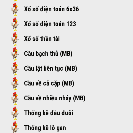
Xổ số điện toán 6x36
Xổ số điện toán 123
Xổ số thần tài
Cầu bạch thủ (MB)
Cầu lật liên tục (MB)
Cầu về cả cặp (MB)
Cầu về nhiều nháy (MB)
Thống kê đầu đuôi
Thống kê lô gan