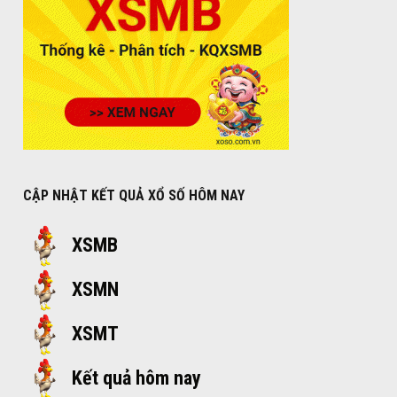
CẬP NHẬT KẾT QUẢ XỔ SỐ HÔM NAY
XSMB
XSMN
XSMT
Kết quả hôm nay