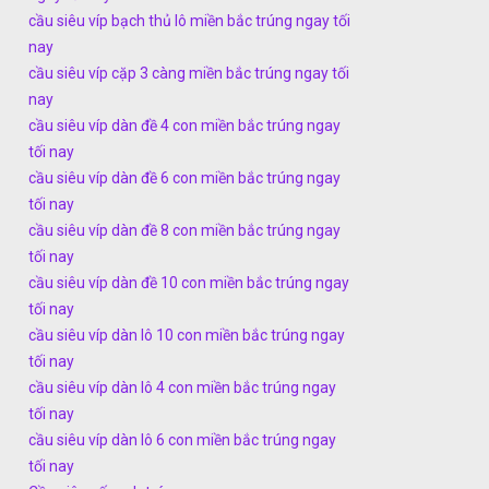
cầu siêu víp bạch thủ lô miền bắc trúng ngay tối
nay
cầu siêu víp cặp 3 càng miền bắc trúng ngay tối
nay
cầu siêu víp dàn đề 4 con miền bắc trúng ngay
tối nay
cầu siêu víp dàn đề 6 con miền bắc trúng ngay
tối nay
cầu siêu víp dàn đề 8 con miền bắc trúng ngay
tối nay
cầu siêu víp dàn đề 10 con miền bắc trúng ngay
tối nay
cầu siêu víp dàn lô 10 con miền bắc trúng ngay
tối nay
cầu siêu víp dàn lô 4 con miền bắc trúng ngay
tối nay
cầu siêu víp dàn lô 6 con miền bắc trúng ngay
tối nay