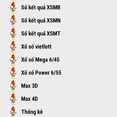
Sổ kết quả XSMB
Sổ kết quả XSMN
Sổ kết quả XSMT
Xổ số vietlott
Xổ số Mega 6/45
Xổ số Power 6/55
Max 3D
Max 4D
Thống kê