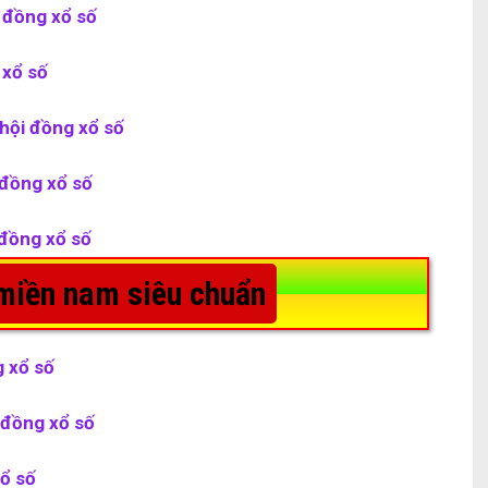
i đồng xổ số
 xổ số
 hội đồng xổ số
 đồng xổ số
 đồng xổ số
 miền nam siêu chuẩn
g xổ số
i đồng xổ số
xổ số