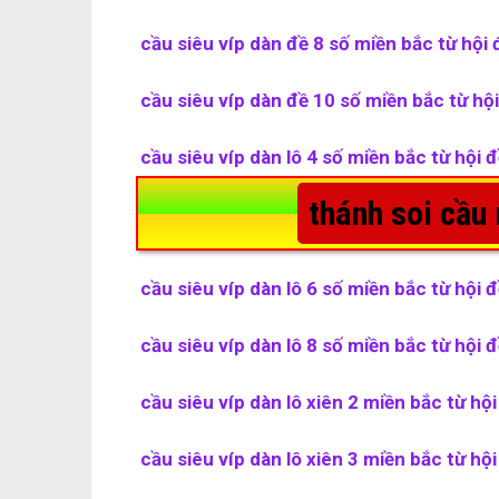
cầu siêu víp dàn đề 8 số miền bắc từ hội
cầu siêu víp dàn đề 10 số miền bắc từ hộ
cầu siêu víp dàn lô 4 số miền bắc từ hội 
thánh soi cầu
cầu siêu víp dàn lô 6 số miền bắc từ hội 
cầu siêu víp dàn lô 8 số miền bắc từ hội 
cầu siêu víp dàn lô xiên 2 miền bắc từ hộ
cầu siêu víp dàn lô xiên 3 miền bắc từ hộ