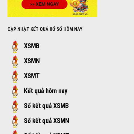
CẬP NHẬT KẾT QUẢ XỔ SỐ HÔM NAY
XSMB
XSMN
XSMT
Kết quả hôm nay
Sổ kết quả XSMB
Sổ kết quả XSMN