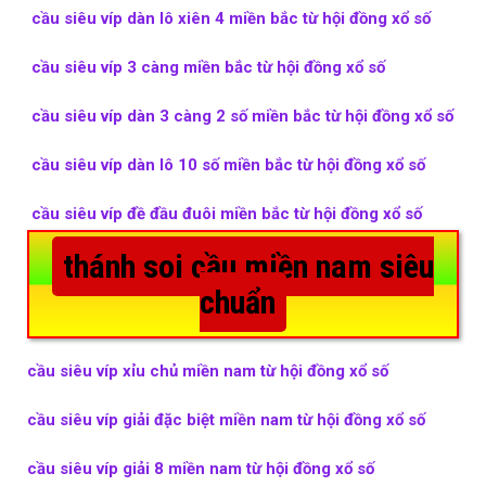
cầu siêu víp dàn lô xiên 4 miền bắc từ hội đồng xổ số
cầu siêu víp 3 càng miền bắc từ hội đồng xổ số
cầu siêu víp dàn 3 càng 2 số miền bắc từ hội đồng xổ số
cầu siêu víp dàn lô 10 số miền bắc từ hội đồng xổ số
cầu siêu víp đề đầu đuôi miền bắc từ hội đồng xổ số
thánh soi cầu miền nam siêu
chuẩn
cầu siêu víp xỉu chủ miền nam từ hội đồng xổ số
cầu siêu víp giải đặc biệt miền nam từ hội đồng xổ số
cầu siêu víp giải 8 miền nam từ hội đồng xổ số