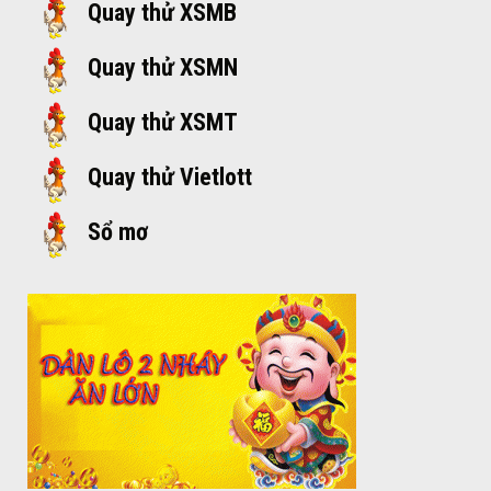
Quay thử XSMB
Quay thử XSMN
Quay thử XSMT
Quay thử Vietlott
Sổ mơ