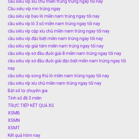
cầu siêu víp xíu chủ miền trung trúng ngay tối nay
Cầu siêu víp mn trúng ngay
cầu siêu víp bao lô miền nam trúng ngay tối nay
cầu siêu víp lô 3 số miền nam trúng ngay tối nay
cầu siêu víp cặp xíu chủ miền nam trúng ngay tối nay
cầu siêu víp đặc biệt miền nam trúng ngay tối nay
cầu siêu víp giải tám miền nam trúng ngay tối nay
cầu siêu víp sớ đầu đuôi giải 8 miền nam trúng ngay tối nay
cầu siêu víp sớ đầu đuôi giải đặc biệt miền nam trúng ngay tối
nay
cầu siêu víp song thủ lô miền nam trúng ngay tối nay
cầu siêu víp xíu chủ miền nam trúng ngay tối nay
Bắt số từ chuyên gia
Tính số đề 3 miền
TRỰC TIẾP KẾT QUẢ XS
XSMB
XSMN
XSMT
Kết quả hôm nay