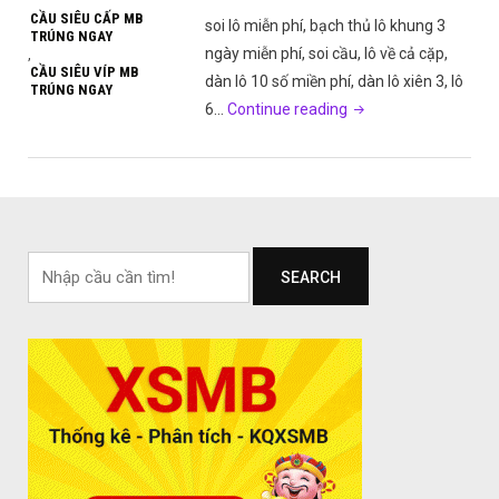
miền
CẦU SIÊU CẤP MB
soi lô miễn phí, bạch thủ lô khung 3
bắc
TRÚNG NGAY
ngày miễn phí, soi cầu, lô về cả cặp,
,
trúng
CẦU SIÊU VÍP MB
dàn lô 10 số miền phí, dàn lô xiên 3, lô
ngay
TRÚNG NGAY
"cầu
6…
Continue reading
tối
siêu
nay"
víp
dàn
lô
8
con
SEARCH
miền
bắc
trúng
ngay
tối
nay"