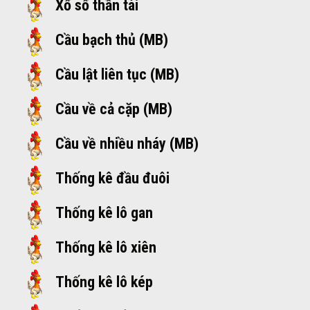
Xổ số thần tài
Cầu bạch thủ (MB)
Cầu lật liên tục (MB)
Cầu về cả cặp (MB)
Cầu về nhiều nháy (MB)
Thống kê đầu đuôi
Thống kê lô gan
Thống kê lô xiên
Thống kê lô kép