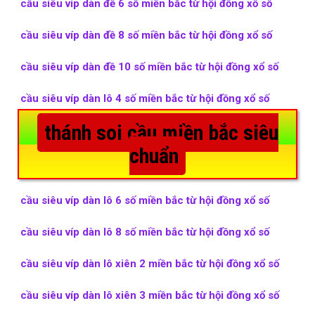
cầu siêu víp dàn đề 6 số miền bắc từ hội đồng xổ số
cầu siêu víp dàn đề 8 số miền bắc từ hội đồng xổ số
cầu siêu víp dàn đề 10 số miền bắc từ hội đồng xổ số
cầu siêu víp dàn lô 4 số miền bắc từ hội đồng xổ số
thánh soi cầu miền bắc siêu
chuẩn
cầu siêu víp dàn lô 6 số miền bắc từ hội đồng xổ số
cầu siêu víp dàn lô 8 số miền bắc từ hội đồng xổ số
cầu siêu víp dàn lô xiên 2 miền bắc từ hội đồng xổ số
cầu siêu víp dàn lô xiên 3 miền bắc từ hội đồng xổ số