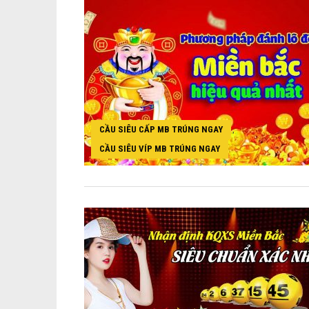
CẦU SIÊU CẤP MB TRÚNG NGAY
,
CẦU SIÊU VÍP MB TRÚNG NGAY