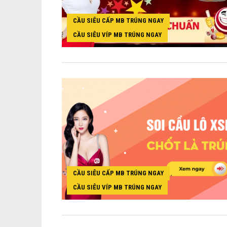
CẦU SIÊU CẤP MB TRÚNG NGAY
,
CẦU SIÊU VÍP MB TRÚNG NGAY
CẦU SIÊU CẤP MB TRÚNG NGAY
,
CẦU SIÊU VÍP MB TRÚNG NGAY