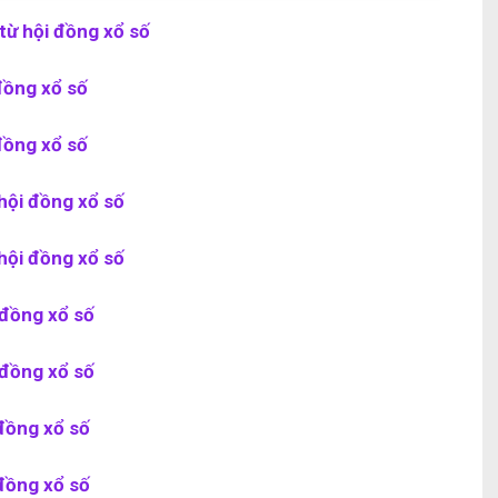
từ hội đồng xổ số
đồng xổ số
đồng xổ số
 hội đồng xổ số
 hội đồng xổ số
 đồng xổ số
 đồng xổ số
 đồng xổ số
 đồng xổ số