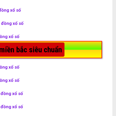
 đồng xổ số
i đồng xổ số
đồng xổ số
 miền bắc siêu chuẩn
đồng xổ số
đồng xổ số
i đồng xổ số
i đồng xổ số