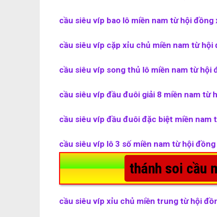
cầu siêu víp bao lô miền nam từ hội đồng 
cầu siêu víp cặp xỉu chủ miền nam từ hội
cầu siêu víp song thủ lô miền nam từ hội
cầu siêu víp đầu đuôi giải 8 miền nam từ 
cầu siêu víp đầu đuôi đặc biệt miền nam 
cầu siêu víp lô 3 số miền nam từ hội đồng
thánh soi cầu 
cầu siêu víp xỉu chủ miền trung từ hội đồ