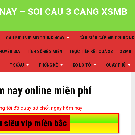
Skip
to
NAY – SOI CAU 3 CANG XSMB
content
CẦU SIÊU VÍP MB TRÚNG NGAY
CẦU SIÊU CẤP MB TRÚNG NG
HUYÊN GIA
TÍNH SỐ ĐỀ 3 MIỀN
TRỰC TIẾP KẾT QUẢ XS
XSMB
TK CẦU
THỐNG KÊ
KQ LÔ TÔ
QUAY THỬ
m nay online miễn phí
úng tôi đã quay số chốt ngày hôm nay
u siêu víp miền bắc