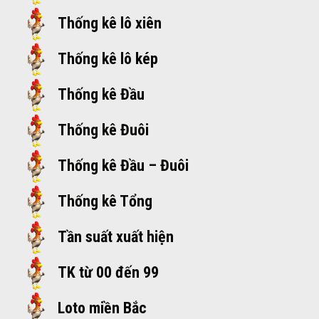
Thống kê lô xiên
Thống kê lô kép
Thống kê Đầu
Thống kê Đuôi
Thống kê Đầu – Đuôi
Thống kê Tổng
Tần suất xuất hiện
TK từ 00 đến 99
Loto miền Bắc