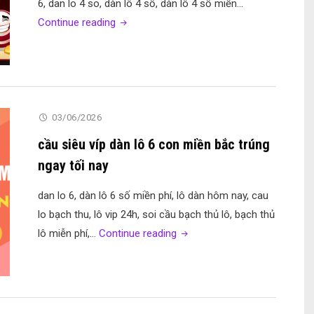
ngay
6, dan lo 4 so, dàn lô 4 số, dàn lô 4 số miền…
tối
"cầu
Continue reading
nay"
siêu
víp
dàn
lô
10
03/06/2026
con
cầu siêu víp dàn lô 6 con miền bắc trúng
miền
ngay tối nay
bắc
trúng
dan lo 6, dàn lô 6 số miền phí, lô dàn hôm nay, cau
ngay
lo bạch thu, lô vip 24h, soi cầu bạch thủ lô, bạch thủ
tối
"cầu
lô miễn phí,…
Continue reading
nay"
siêu
víp
dàn
lô