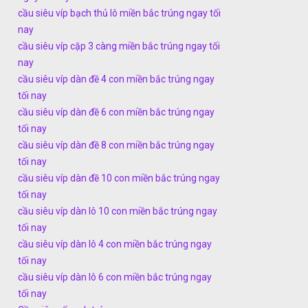
cầu siêu víp bạch thủ lô miền bắc trúng ngay tối
nay
cầu siêu víp cặp 3 càng miền bắc trúng ngay tối
nay
cầu siêu víp dàn đề 4 con miền bắc trúng ngay
tối nay
cầu siêu víp dàn đề 6 con miền bắc trúng ngay
tối nay
cầu siêu víp dàn đề 8 con miền bắc trúng ngay
tối nay
cầu siêu víp dàn đề 10 con miền bắc trúng ngay
tối nay
cầu siêu víp dàn lô 10 con miền bắc trúng ngay
tối nay
cầu siêu víp dàn lô 4 con miền bắc trúng ngay
tối nay
cầu siêu víp dàn lô 6 con miền bắc trúng ngay
tối nay