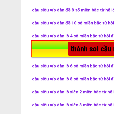
cầu siêu víp dàn đề 8 số miền bắc từ hội
cầu siêu víp dàn đề 10 số miền bắc từ hộ
cầu siêu víp dàn lô 4 số miền bắc từ hội 
thánh soi cầu
cầu siêu víp dàn lô 6 số miền bắc từ hội 
cầu siêu víp dàn lô 8 số miền bắc từ hội 
cầu siêu víp dàn lô xiên 2 miền bắc từ hộ
cầu siêu víp dàn lô xiên 3 miền bắc từ hộ