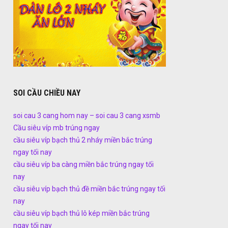
SOI CẦU CHIỀU NAY
soi cau 3 cang hom nay – soi cau 3 cang xsmb
Cầu siêu víp mb trúng ngay
cầu siêu víp bạch thủ 2 nháy miền bắc trúng
ngay tối nay
cầu siêu víp ba càng miền bắc trúng ngay tối
nay
cầu siêu víp bạch thủ đề miền bắc trúng ngay tối
nay
cầu siêu víp bạch thủ lô kép miền bắc trúng
ngay tối nay