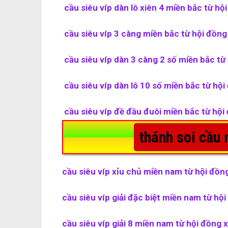
cầu siêu víp dàn lô xiên 4 miền bắc từ hộ
cầu siêu víp 3 càng miền bắc từ hội đồng
cầu siêu víp dàn 3 càng 2 số miền bắc từ
cầu siêu víp dàn lô 10 số miền bắc từ hội
cầu siêu víp đề đầu đuôi miền bắc từ hội
thánh soi cầu
cầu siêu víp xỉu chủ miền nam từ hội đồn
cầu siêu víp giải đặc biệt miền nam từ hộ
cầu siêu víp giải 8 miền nam từ hội đồng 