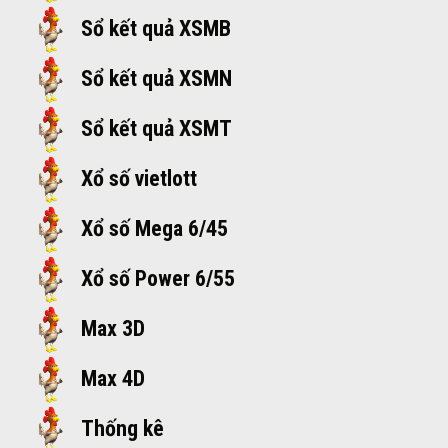
Sổ kết quả XSMB
Sổ kết quả XSMN
Sổ kết quả XSMT
Xổ số vietlott
Xổ số Mega 6/45
Xổ số Power 6/55
Max 3D
Max 4D
Thống kê