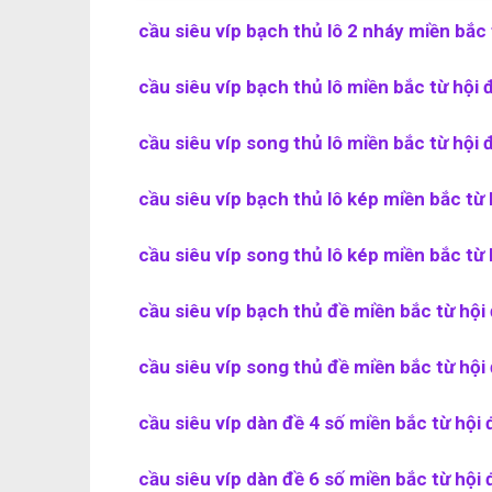
cầu siêu víp bạch thủ lô 2 nháy miền bắc 
cầu siêu víp bạch thủ lô miền bắc từ hội 
cầu siêu víp song thủ lô miền bắc từ hội 
cầu siêu víp bạch thủ lô kép miền bắc từ
cầu siêu víp song thủ lô kép miền bắc từ
cầu siêu víp bạch thủ đề miền bắc từ hội
cầu siêu víp song thủ đề miền bắc từ hội
cầu siêu víp dàn đề 4 số miền bắc từ hội
cầu siêu víp dàn đề 6 số miền bắc từ hội