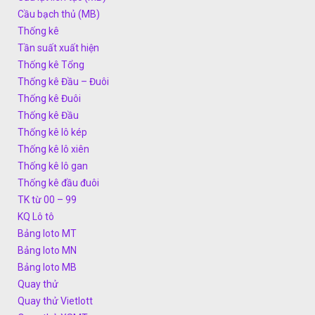
Cầu bạch thủ (MB)
Thống kê
Tần suất xuất hiện
Thống kê Tổng
Thống kê Đầu – Đuôi
Thống kê Đuôi
Thống kê Đầu
Thống kê lô kép
Thống kê lô xiên
Thống kê lô gan
Thống kê đầu đuôi
TK từ 00 – 99
KQ Lô tô
Bảng loto MT
Bảng loto MN
Bảng loto MB
Quay thử
Quay thử Vietlott