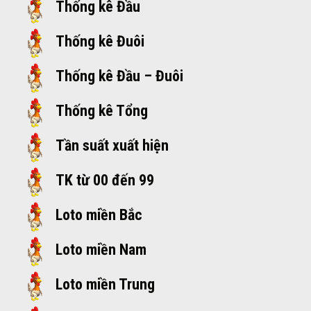
Thống kê Đầu
Thống kê Đuôi
Thống kê Đầu – Đuôi
Thống kê Tổng
Tần suất xuất hiện
TK từ 00 đến 99
Loto miền Bắc
Loto miền Nam
Loto miền Trung