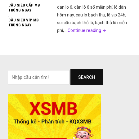
miền
CẦU SIÊU CẤP MB
dan lo 6, dàn lô 6 số miền phí, lô dàn
bắc
TRÚNG NGAY
hôm nay, cau lo bạch thu, lô vip 24h,
,
trúng
CẦU SIÊU VÍP MB
soi cầu bạch thủ lô, bạch thủ lô miễn
ngay
TRÚNG NGAY
"cầu
phí,…
Continue reading
tối
siêu
nay"
víp
dàn
lô
6
con
SEARCH
miền
bắc
trúng
ngay
tối
nay"