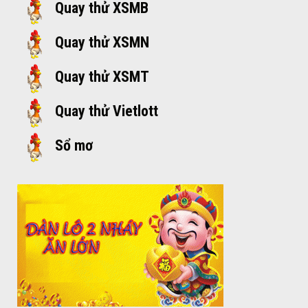
Quay thử XSMB
Quay thử XSMN
Quay thử XSMT
Quay thử Vietlott
Sổ mơ