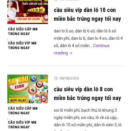
cầu siêu víp dàn lô 10 con
miền bắc trúng ngay tối nay
CẦU SIÊU CẤP MB
dan lo 6 so, dàn lô 6 số, dàn lô 6 số
TRÚNG NGAY
miền phí, dan lo 6, dan lo 4 so, dàn lô 4
,
CẦU SIÊU VÍP MB
số, dàn lô 4 số miền…
Continue
TRÚNG NGAY
"cầu
reading
siêu
víp
dàn
08/08/2026
lô
cầu siêu víp dàn lô 8 con
10
con
miền bắc trúng ngay tối nay
miền
CẦU SIÊU CẤP MB
soi lô miễn phí, bạch thủ lô khung 3
bắc
TRÚNG NGAY
ngày miễn phí, soi cầu, lô về cả cặp,
,
trúng
CẦU SIÊU VÍP MB
dàn lô 10 số miền phí, dàn lô xiên 3, lô
ngay
TRÚNG NGAY