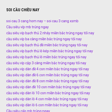
SOI CẦU CHIỀU NAY
soi cau 3 cang hom nay – soi cau 3 cang xsmb
Cầu siêu víp mb trúng ngay
cầu siêu víp bạch thủ 2 nháy miền bắc trúng ngay tối nay
cầu siêu víp ba càng miền bắc trúng ngay tối nay
cầu siêu víp bạch thủ đề miền bắc trúng ngay tối nay
cầu siêu víp bạch thủ lô kép miền bắc trúng ngay tối nay
cầu siêu víp bạch thủ lô miền bắc trúng ngay tối nay
cầu siêu víp cặp 3 càng miền bắc trúng ngay tối nay
cầu siêu víp dàn đề 4 con miền bắc trúng ngay tối nay
cầu siêu víp dàn đề 6 con miền bắc trúng ngay tối nay
cầu siêu víp dàn đề 8 con miền bắc trúng ngay tối nay
cầu siêu víp dàn đề 10 con miền bắc trúng ngay tối nay
cầu siêu víp dàn lô 10 con miền bắc trúng ngay tối nay
cầu siêu víp dàn lô 4 con miền bắc trúng ngay tối nay
cầu siêu víp dàn lô 6 con miền bắc trúng ngay tối nay
Cầu siêu cấp mb trúng ngay