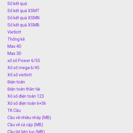
Sổ kết quả
Sổ kết quả XSMT
Sổ kết quả XSMN
Sổ kết quả XSMB
Vietlott
Thống kê
Max 4D
Max 3D
xổ số Power 6/55
Xổ số mega 6/45
Xổ số vietlott
Điện toán
Điện toán thần tài
Xổ số điện toán 123
Xổ số điện toán 6×36
TK Cầu
Cầu về nhiều nháy (MB)
Cầu về cả cặp (MB)
Cầu lật liên tục (MB)