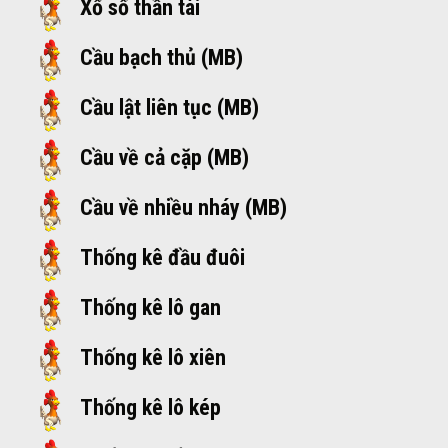
Xổ số thần tài
Cầu bạch thủ (MB)
Cầu lật liên tục (MB)
Cầu về cả cặp (MB)
Cầu về nhiều nháy (MB)
Thống kê đầu đuôi
Thống kê lô gan
Thống kê lô xiên
Thống kê lô kép