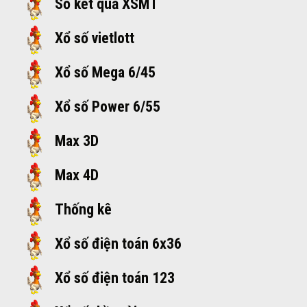
Sổ kết quả XSMT
Xổ số vietlott
Xổ số Mega 6/45
Xổ số Power 6/55
Max 3D
Max 4D
Thống kê
Xổ số điện toán 6x36
Xổ số điện toán 123