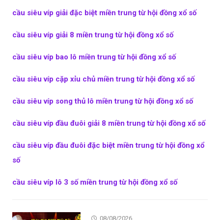
cầu siêu víp giải đặc biệt miền trung từ hội đồng xổ số
cầu siêu víp giải 8 miền trung từ hội đồng xổ số
cầu siêu víp bao lô miền trung từ hội đồng xổ số
cầu siêu víp cặp xỉu chủ miền trung từ hội đồng xổ số
cầu siêu víp song thủ lô miền trung từ hội đồng xổ số
cầu siêu víp đầu đuôi giải 8 miền trung từ hội đồng xổ số
cầu siêu víp đầu đuôi đặc biệt miền trung từ hội đồng xổ
số
cầu siêu víp lô 3 số miền trung từ hội đồng xổ số
08/08/2026