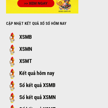
CẬP NHẬT KẾT QUẢ XỔ SỐ HÔM NAY
XSMB
XSMN
XSMT
Kết quả hôm nay
Sổ kết quả XSMB
Sổ kết quả XSMN