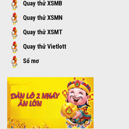
Quay thử XSMB
Quay thử XSMN
Quay thử XSMT
Quay thử Vietlott
Sổ mơ