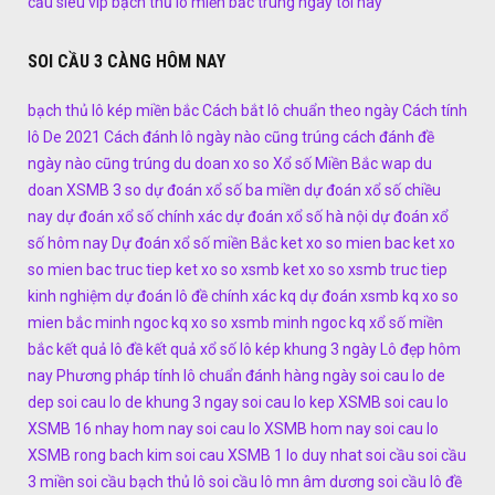
cầu siêu víp bạch thủ lô miền bắc trúng ngay tối nay
SOI CẦU 3 CÀNG HÔM NAY
bạch thủ lô kép miền bắc
Cách bắt lô chuẩn theo ngày
Cách tính
lô De 2021
Cách đánh lô ngày nào cũng trúng
cách đánh đề
ngày nào cũng trúng
du doan xo so Xổ số Miền Bắc wap
du
doan XSMB 3 so
dự đoán xổ số ba miền
dự đoán xổ số chiều
nay
dự đoán xổ số chính xác
dự đoán xổ số hà nội
dự đoán xổ
số hôm nay
Dự đoán xổ số miền Bắc
ket xo so mien bac
ket xo
so mien bac truc tiep
ket xo so xsmb
ket xo so xsmb truc tiep
kinh nghiệm dự đoán lô đề chính xác
kq dự đoán xsmb
kq xo so
mien bắc minh ngoc
kq xo so xsmb minh ngoc
kq xổ số miền
bắc
kết quả lô đề
kết quả xổ số
lô kép khung 3 ngày
Lô đẹp hôm
nay
Phương pháp tính lô chuẩn đánh hàng ngày
soi cau lo de
dep
soi cau lo de khung 3 ngay
soi cau lo kep XSMB
soi cau lo
XSMB 16 nhay hom nay
soi cau lo XSMB hom nay
soi cau lo
XSMB rong bach kim
soi cau XSMB 1 lo duy nhat
soi cầu
soi cầu
3 miền
soi cầu bạch thủ lô
soi cầu lô mn âm dương
soi cầu lô đề