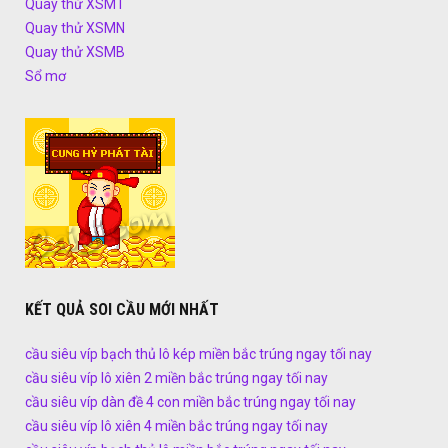
Quay thử XSMT
Quay thử XSMN
Quay thử XSMB
Sổ mơ
KẾT QUẢ SOI CẦU MỚI NHẤT
cầu siêu víp bạch thủ lô kép miền bắc trúng ngay tối nay
cầu siêu víp lô xiên 2 miền bắc trúng ngay tối nay
cầu siêu víp dàn đề 4 con miền bắc trúng ngay tối nay
cầu siêu víp lô xiên 4 miền bắc trúng ngay tối nay