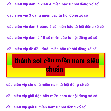
cầu siêu víp dàn lô xiên 4 miền bắc từ hội đồng xổ số
cầu siêu víp 3 càng miền bắc từ hội đồng xổ số
cầu siêu víp dàn 3 càng 2 số miền bắc từ hội đồng xổ số
cầu siêu víp dàn lô 10 số miền bắc từ hội đồng xổ số
cầu siêu víp đề đầu đuôi miền bắc từ hội đồng xổ số
thánh soi cầu miền nam siêu
chuẩn
cầu siêu víp xỉu chủ miền nam từ hội đồng xổ số
cầu siêu víp giải đặc biệt miền nam từ hội đồng xổ số
cầu siêu víp giải 8 miền nam từ hội đồng xổ số