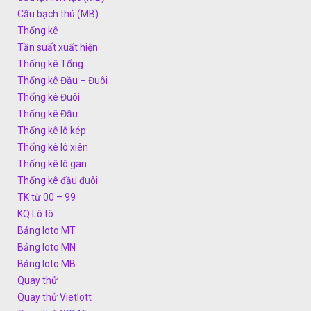
Cầu bạch thủ (MB)
Thống kê
Tần suất xuất hiện
Thống kê Tổng
Thống kê Đầu – Đuôi
Thống kê Đuôi
Thống kê Đầu
Thống kê lô kép
Thống kê lô xiên
Thống kê lô gan
Thống kê đầu đuôi
TK từ 00 – 99
KQ Lô tô
Bảng loto MT
Bảng loto MN
Bảng loto MB
Quay thử
Quay thử Vietlott