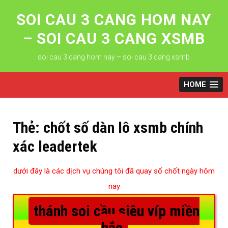
Skip
to
SOI CAU 3 CANG HOM NAY
content
– SOI CAU 3 CANG XSMB
soi cau 3 cang hom nay – soi cau 3 cang xsmb
HOME
Thẻ:
chốt số dàn lô xsmb chính
xác leadertek
dưới đây là các dịch vụ chúng tôi đã quay số chốt ngày hôm
nay
thánh soi cầu siêu víp miền
bắc