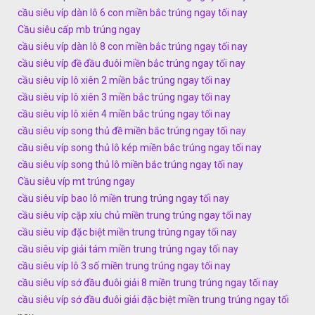
cầu siêu víp dàn lô 6 con miền bắc trúng ngay tối nay
Cầu siêu cấp mb trúng ngay
cầu siêu víp dàn lô 8 con miền bắc trúng ngay tối nay
cầu siêu víp đề đầu đuôi miền bắc trúng ngay tối nay
cầu siêu víp lô xiên 2 miền bắc trúng ngay tối nay
cầu siêu víp lô xiên 3 miền bắc trúng ngay tối nay
cầu siêu víp lô xiên 4 miền bắc trúng ngay tối nay
cầu siêu víp song thủ đề miền bắc trúng ngay tối nay
cầu siêu víp song thủ lô kép miền bắc trúng ngay tối nay
cầu siêu víp song thủ lô miền bắc trúng ngay tối nay
Cầu siêu víp mt trúng ngay
cầu siêu víp bao lô miền trung trúng ngay tối nay
cầu siêu víp cặp xíu chủ miền trung trúng ngay tối nay
cầu siêu víp đặc biệt miền trung trúng ngay tối nay
cầu siêu víp giải tám miền trung trúng ngay tối nay
cầu siêu víp lô 3 số miền trung trúng ngay tối nay
cầu siêu víp sớ đầu đuôi giải 8 miền trung trúng ngay tối nay
cầu siêu víp sớ đầu đuôi giải đặc biệt miền trung trúng ngay tối