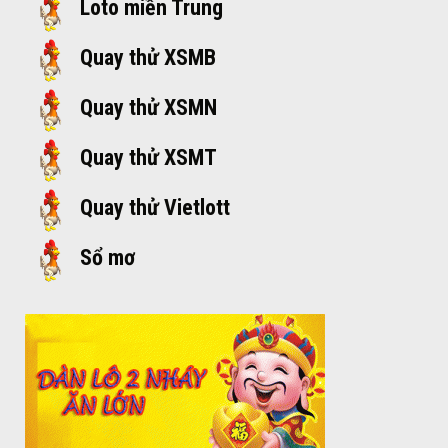
Loto miền Trung
Quay thử XSMB
Quay thử XSMN
Quay thử XSMT
Quay thử Vietlott
Sổ mơ