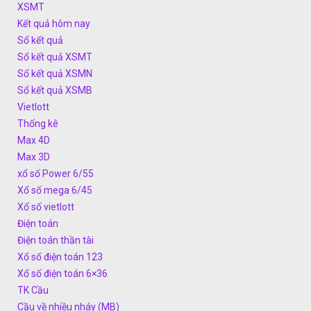
XSMT
Kết quả hôm nay
Sổ kết quả
Sổ kết quả XSMT
Sổ kết quả XSMN
Sổ kết quả XSMB
Vietlott
Thống kê
Max 4D
Max 3D
xổ số Power 6/55
Xổ số mega 6/45
Xổ số vietlott
Điện toán
Điện toán thần tài
Xổ số điện toán 123
Xổ số điện toán 6×36
TK Cầu
Cầu về nhiều nháy (MB)