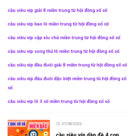
cầu siêu víp giải 8 miền trung từ hội đồng xổ số
cầu siêu víp bao lô miền trung từ hội đồng xổ số
cầu siêu víp cặp xỉu chủ miền trung từ hội đồng xổ số
cầu siêu víp song thủ lô miền trung từ hội đồng xổ số
cầu siêu víp đầu đuôi giải 8 miền trung từ hội đồng xổ số
cầu siêu víp đầu đuôi đặc biệt miền trung từ hội đồng xổ
số
cầu siêu víp lô 3 số miền trung từ hội đồng xổ số
07/08/2026
cầu siêu víp dàn đề 4 con