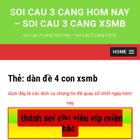
Skip
to
SOI CAU 3 CANG HOM NAY
content
– SOI CAU 3 CANG XSMB
soi cau 3 cang hom nay – soi cau 3 cang xsmb
HOME
Thẻ:
dàn đề 4 con xsmb
dưới đây là các dịch vụ chúng tôi đã quay số chốt ngày hôm
nay
thánh soi cầu siêu víp miền
bắc