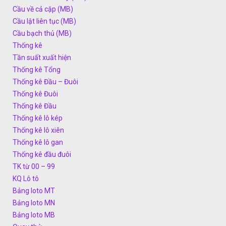
Cầu về cả cặp (MB)
Cầu lật liên tục (MB)
Cầu bạch thủ (MB)
Thống kê
Tần suất xuất hiện
Thống kê Tổng
Thống kê Đầu – Đuôi
Thống kê Đuôi
Thống kê Đầu
Thống kê lô kép
Thống kê lô xiên
Thống kê lô gan
Thống kê đầu đuôi
TK từ 00 – 99
KQ Lô tô
Bảng loto MT
Bảng loto MN
Bảng loto MB