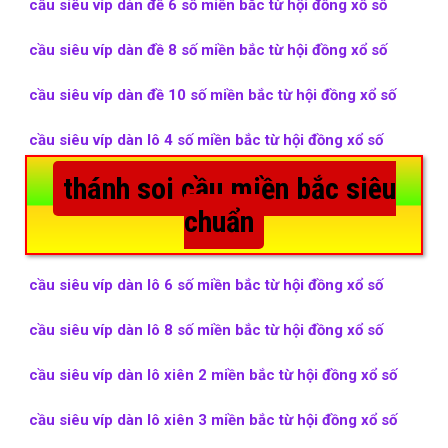
cầu siêu víp dàn đề 6 số miền bắc từ hội đồng xổ số
cầu siêu víp dàn đề 8 số miền bắc từ hội đồng xổ số
cầu siêu víp dàn đề 10 số miền bắc từ hội đồng xổ số
cầu siêu víp dàn lô 4 số miền bắc từ hội đồng xổ số
thánh soi cầu miền bắc siêu
chuẩn
cầu siêu víp dàn lô 6 số miền bắc từ hội đồng xổ số
cầu siêu víp dàn lô 8 số miền bắc từ hội đồng xổ số
cầu siêu víp dàn lô xiên 2 miền bắc từ hội đồng xổ số
cầu siêu víp dàn lô xiên 3 miền bắc từ hội đồng xổ số