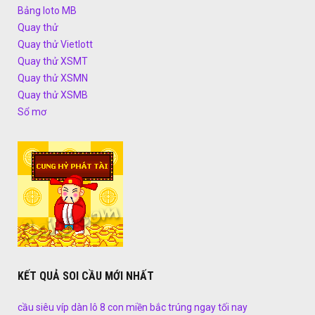
Bảng loto MB
Quay thử
Quay thử Vietlott
Quay thử XSMT
Quay thử XSMN
Quay thử XSMB
Sổ mơ
KẾT QUẢ SOI CẦU MỚI NHẤT
cầu siêu víp dàn lô 8 con miền bắc trúng ngay tối nay