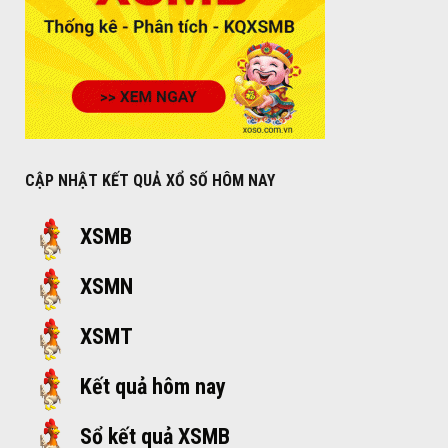
tối
nay"
CẬP NHẬT KẾT QUẢ XỔ SỐ HÔM NAY
XSMB
XSMN
XSMT
Kết quả hôm nay
Sổ kết quả XSMB