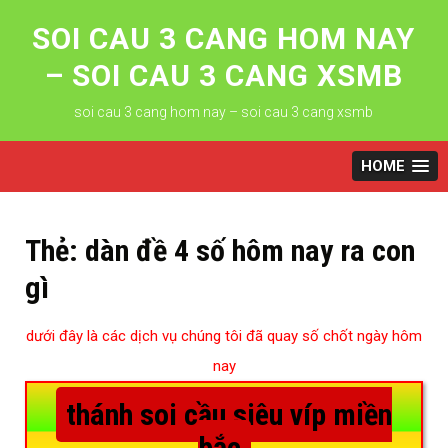
Skip
to
SOI CAU 3 CANG HOM NAY
content
– SOI CAU 3 CANG XSMB
soi cau 3 cang hom nay – soi cau 3 cang xsmb
HOME
Thẻ:
dàn đề 4 số hôm nay ra con
gì
dưới đây là các dịch vụ chúng tôi đã quay số chốt ngày hôm
nay
thánh soi cầu siêu víp miền
bắc