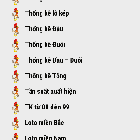
Thống kê lô kép
Thống kê Đầu
Thống kê Đuôi
Thống kê Đầu – Đuôi
Thống kê Tổng
Tần suất xuất hiện
TK từ 00 đến 99
Loto miền Bắc
Loto miền Nam