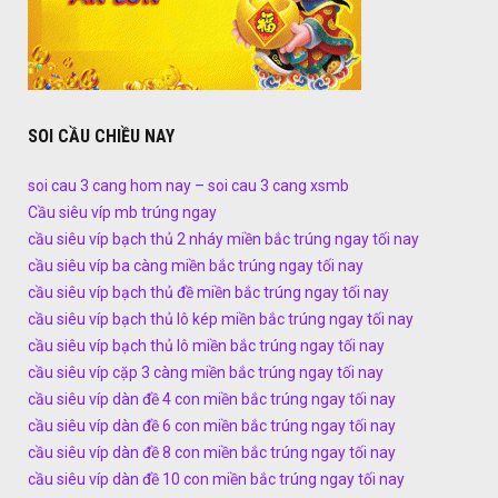
SOI CẦU CHIỀU NAY
soi cau 3 cang hom nay – soi cau 3 cang xsmb
Cầu siêu víp mb trúng ngay
cầu siêu víp bạch thủ 2 nháy miền bắc trúng ngay tối nay
cầu siêu víp ba càng miền bắc trúng ngay tối nay
cầu siêu víp bạch thủ đề miền bắc trúng ngay tối nay
cầu siêu víp bạch thủ lô kép miền bắc trúng ngay tối nay
cầu siêu víp bạch thủ lô miền bắc trúng ngay tối nay
cầu siêu víp cặp 3 càng miền bắc trúng ngay tối nay
cầu siêu víp dàn đề 4 con miền bắc trúng ngay tối nay
cầu siêu víp dàn đề 6 con miền bắc trúng ngay tối nay
cầu siêu víp dàn đề 8 con miền bắc trúng ngay tối nay
cầu siêu víp dàn đề 10 con miền bắc trúng ngay tối nay