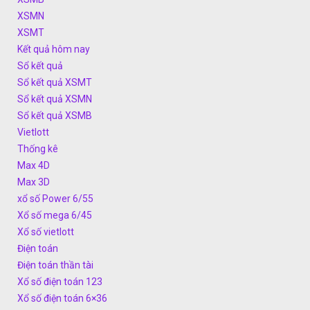
XSMN
XSMT
Kết quả hôm nay
Sổ kết quả
Sổ kết quả XSMT
Sổ kết quả XSMN
Sổ kết quả XSMB
Vietlott
Thống kê
Max 4D
Max 3D
xổ số Power 6/55
Xổ số mega 6/45
Xổ số vietlott
Điện toán
Điện toán thần tài
Xổ số điện toán 123
Xổ số điện toán 6×36