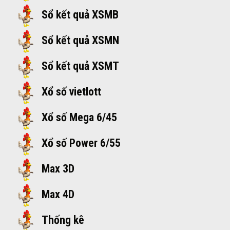
Sổ kết quả XSMB
Sổ kết quả XSMN
Sổ kết quả XSMT
Xổ số vietlott
Xổ số Mega 6/45
Xổ số Power 6/55
Max 3D
Max 4D
Thống kê