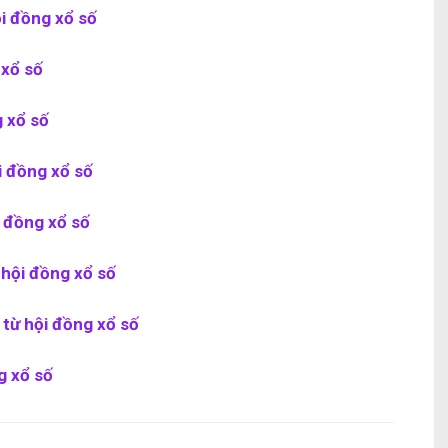
ội đồng xổ số
 xổ số
g xổ số
i đồng xổ số
i đồng xổ số
 hội đồng xổ số
 từ hội đồng xổ số
g xổ số