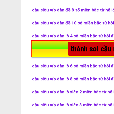
cầu siêu víp dàn đề 8 số miền bắc từ hội
cầu siêu víp dàn đề 10 số miền bắc từ hộ
cầu siêu víp dàn lô 4 số miền bắc từ hội 
thánh soi cầu
cầu siêu víp dàn lô 6 số miền bắc từ hội 
cầu siêu víp dàn lô 8 số miền bắc từ hội 
cầu siêu víp dàn lô xiên 2 miền bắc từ hộ
cầu siêu víp dàn lô xiên 3 miền bắc từ hộ