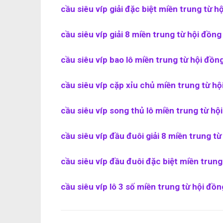
cầu siêu víp giải đặc biệt miền trung từ h
cầu siêu víp giải 8 miền trung từ hội đồng
cầu siêu víp bao lô miền trung từ hội đồn
cầu siêu víp cặp xỉu chủ miền trung từ hộ
cầu siêu víp song thủ lô miền trung từ hộ
cầu siêu víp đầu đuôi giải 8 miền trung từ
cầu siêu víp đầu đuôi đặc biệt miền trung
cầu siêu víp lô 3 số miền trung từ hội đồn