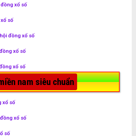
i đồng xổ số
 xổ số
 hội đồng xổ số
 đồng xổ số
 đồng xổ số
 miền nam siêu chuẩn
g xổ số
i đồng xổ số
xổ số