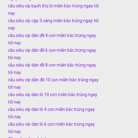
cầu siêu víp bạch thủ lô miền bắc trúng ngay tối
nay
cầu siêu víp cặp 3 càng miền bắc trúng ngay tối
nay
cầu siêu víp dàn đề 4 con miền bắc trúng ngay
tối nay
cầu siêu víp dàn đề 6 con miền bắc trúng ngay
tối nay
cầu siêu víp dàn đề 8 con miền bắc trúng ngay
tối nay
cầu siêu víp dàn đề 10 con miền bắc trúng ngay
tối nay
cầu siêu víp dàn lô 10 con miền bắc trúng ngay
tối nay
cầu siêu víp dàn lô 4 con miền bắc trúng ngay
tối nay
cầu siêu víp dàn lô 6 con miền bắc trúng ngay
tối nay