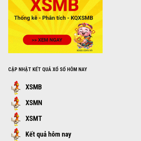
CẬP NHẬT KẾT QUẢ XỔ SỐ HÔM NAY
XSMB
XSMN
XSMT
Kết quả hôm nay