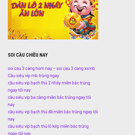
SOI CẦU CHIỀU NAY
soi cau 3 cang hom nay – soi cau 3 cang xsmb
Cầu siêu víp mb trúng ngay
cầu siêu víp bạch thủ 2 nháy miền bắc trúng
ngay tối nay
cầu siêu víp ba càng miền bắc trúng ngay tối
nay
cầu siêu víp bạch thủ đề miền bắc trúng ngay tối
nay
cầu siêu víp bạch thủ lô kép miền bắc trúng
ngay tối nay