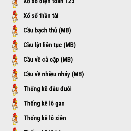
Xổ số điện toán 123
Xổ số thần tài
Cầu bạch thủ (MB)
Cầu lật liên tục (MB)
Cầu về cả cặp (MB)
Cầu về nhiều nháy (MB)
Thống kê đầu đuôi
Thống kê lô gan
Thống kê lô xiên