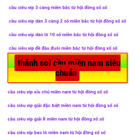
cầu siêu víp 3 càng miền bắc từ hội đồng xổ số
cầu siêu víp dàn 3 càng 2 số miền bắc từ hội đồng xổ số
cầu siêu víp dàn lô 10 số miền bắc từ hội đồng xổ số
cầu siêu víp đề đầu đuôi miền bắc từ hội đồng xổ số
thánh soi cầu miền nam siêu
chuẩn
cầu siêu víp xỉu chủ miền nam từ hội đồng xổ số
cầu siêu víp giải đặc biệt miền nam từ hội đồng xổ số
cầu siêu víp giải 8 miền nam từ hội đồng xổ số
cầu siêu víp bao lô miền nam từ hội đồng xổ số