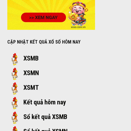
CẬP NHẬT KẾT QUẢ XỔ SỐ HÔM NAY
XSMB
XSMN
XSMT
Kết quả hôm nay
Sổ kết quả XSMB