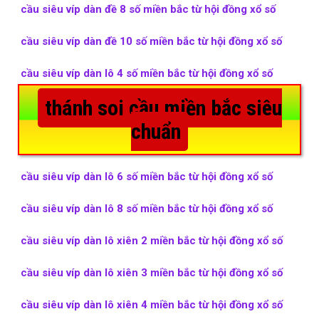
cầu siêu víp dàn đề 8 số miền bắc từ hội đồng xổ số
cầu siêu víp dàn đề 10 số miền bắc từ hội đồng xổ số
cầu siêu víp dàn lô 4 số miền bắc từ hội đồng xổ số
thánh soi cầu miền bắc siêu
chuẩn
cầu siêu víp dàn lô 6 số miền bắc từ hội đồng xổ số
cầu siêu víp dàn lô 8 số miền bắc từ hội đồng xổ số
cầu siêu víp dàn lô xiên 2 miền bắc từ hội đồng xổ số
cầu siêu víp dàn lô xiên 3 miền bắc từ hội đồng xổ số
cầu siêu víp dàn lô xiên 4 miền bắc từ hội đồng xổ số