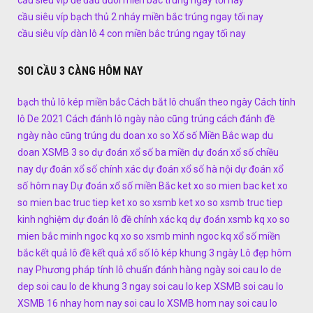
cầu siêu víp đề đầu đuôi miền bắc trúng ngay tối nay
cầu siêu víp bạch thủ 2 nháy miền bắc trúng ngay tối nay
cầu siêu víp dàn lô 4 con miền bắc trúng ngay tối nay
SOI CẦU 3 CÀNG HÔM NAY
bạch thủ lô kép miền bắc
Cách bắt lô chuẩn theo ngày
Cách tính
lô De 2021
Cách đánh lô ngày nào cũng trúng
cách đánh đề
ngày nào cũng trúng
du doan xo so Xổ số Miền Bắc wap
du
doan XSMB 3 so
dự đoán xổ số ba miền
dự đoán xổ số chiều
nay
dự đoán xổ số chính xác
dự đoán xổ số hà nội
dự đoán xổ
số hôm nay
Dự đoán xổ số miền Bắc
ket xo so mien bac
ket xo
so mien bac truc tiep
ket xo so xsmb
ket xo so xsmb truc tiep
kinh nghiệm dự đoán lô đề chính xác
kq dự đoán xsmb
kq xo so
mien bắc minh ngoc
kq xo so xsmb minh ngoc
kq xổ số miền
bắc
kết quả lô đề
kết quả xổ số
lô kép khung 3 ngày
Lô đẹp hôm
nay
Phương pháp tính lô chuẩn đánh hàng ngày
soi cau lo de
dep
soi cau lo de khung 3 ngay
soi cau lo kep XSMB
soi cau lo
XSMB 16 nhay hom nay
soi cau lo XSMB hom nay
soi cau lo