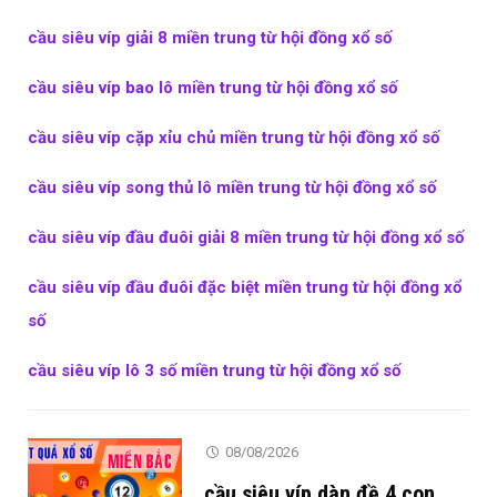
cầu siêu víp giải 8 miền trung từ hội đồng xổ số
cầu siêu víp bao lô miền trung từ hội đồng xổ số
cầu siêu víp cặp xỉu chủ miền trung từ hội đồng xổ số
cầu siêu víp song thủ lô miền trung từ hội đồng xổ số
cầu siêu víp đầu đuôi giải 8 miền trung từ hội đồng xổ số
cầu siêu víp đầu đuôi đặc biệt miền trung từ hội đồng xổ
số
cầu siêu víp lô 3 số miền trung từ hội đồng xổ số
08/08/2026
cầu siêu víp dàn đề 4 con