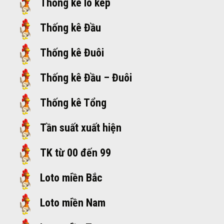
Thống kê lô kép
Thống kê Đầu
Thống kê Đuôi
Thống kê Đầu – Đuôi
Thống kê Tổng
Tần suất xuất hiện
TK từ 00 đến 99
Loto miền Bắc
Loto miền Nam