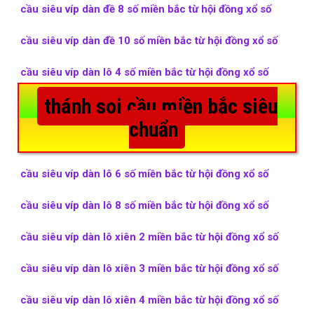
cầu siêu víp dàn đề 8 số miền bắc từ hội đồng xổ số
cầu siêu víp dàn đề 10 số miền bắc từ hội đồng xổ số
cầu siêu víp dàn lô 4 số miền bắc từ hội đồng xổ số
thánh soi cầu miền bắc siêu
chuẩn
cầu siêu víp dàn lô 6 số miền bắc từ hội đồng xổ số
cầu siêu víp dàn lô 8 số miền bắc từ hội đồng xổ số
cầu siêu víp dàn lô xiên 2 miền bắc từ hội đồng xổ số
cầu siêu víp dàn lô xiên 3 miền bắc từ hội đồng xổ số
cầu siêu víp dàn lô xiên 4 miền bắc từ hội đồng xổ số