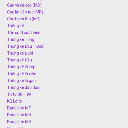
Cầu về cả cặp (MB)
Cầu lật liên tục (MB)
Cầu bạch thủ (MB)
Thống kê
Tần suất xuất hiện
Thống kê Tổng
Thống kê Đầu – Đuôi
Thống kê Đuôi
Thống kê Đầu
Thống kê lô kép
Thống kê lô xiên
Thống kê lô gan
Thống kê đầu đuôi
TK từ 00 – 99
KQ Lô tô
Bảng loto MT
Bảng loto MN
Bảng loto MB