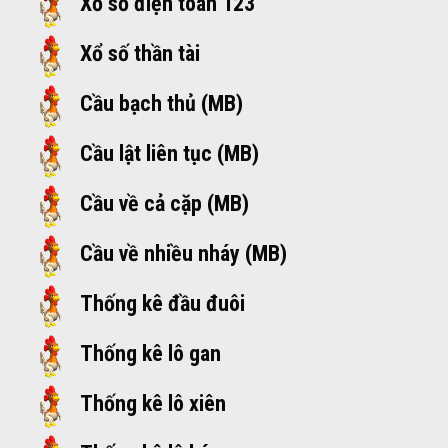
Xổ số điện toán 123
Xổ số thần tài
Cầu bạch thủ (MB)
Cầu lật liên tục (MB)
Cầu về cả cặp (MB)
Cầu về nhiều nháy (MB)
Thống kê đầu đuôi
Thống kê lô gan
Thống kê lô xiên