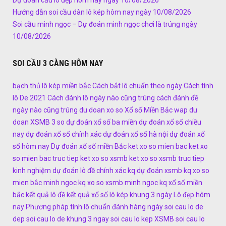
Dự đoán cầu lô đẹp hôm nay ngày 10/08/2026
Hướng dẫn soi cầu dàn lô kép hôm nay ngày 10/08/2026
Soi cầu minh ngọc – Dự đoán minh ngọc chơi là trúng ngày
10/08/2026
SOI CẦU 3 CÀNG HÔM NAY
bạch thủ lô kép miền bắc
Cách bắt lô chuẩn theo ngày
Cách tính
lô De 2021
Cách đánh lô ngày nào cũng trúng
cách đánh đề
ngày nào cũng trúng
du doan xo so Xổ số Miền Bắc wap
du
doan XSMB 3 so
dự đoán xổ số ba miền
dự đoán xổ số chiều
nay
dự đoán xổ số chính xác
dự đoán xổ số hà nội
dự đoán xổ
số hôm nay
Dự đoán xổ số miền Bắc
ket xo so mien bac
ket xo
so mien bac truc tiep
ket xo so xsmb
ket xo so xsmb truc tiep
kinh nghiệm dự đoán lô đề chính xác
kq dự đoán xsmb
kq xo so
mien bắc minh ngoc
kq xo so xsmb minh ngoc
kq xổ số miền
bắc
kết quả lô đề
kết quả xổ số
lô kép khung 3 ngày
Lô đẹp hôm
nay
Phương pháp tính lô chuẩn đánh hàng ngày
soi cau lo de
dep
soi cau lo de khung 3 ngay
soi cau lo kep XSMB
soi cau lo