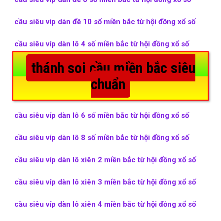
cầu siêu víp dàn đề 10 số miền bắc từ hội đồng xổ số
cầu siêu víp dàn lô 4 số miền bắc từ hội đồng xổ số
thánh soi cầu miền bắc siêu
chuẩn
cầu siêu víp dàn lô 6 số miền bắc từ hội đồng xổ số
cầu siêu víp dàn lô 8 số miền bắc từ hội đồng xổ số
cầu siêu víp dàn lô xiên 2 miền bắc từ hội đồng xổ số
cầu siêu víp dàn lô xiên 3 miền bắc từ hội đồng xổ số
cầu siêu víp dàn lô xiên 4 miền bắc từ hội đồng xổ số