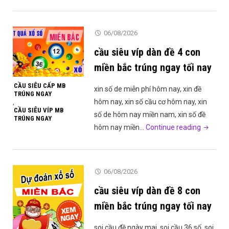
siêu
víp
đề
06/08/2026
đầu
cầu siêu víp dàn đề 4 con
đuôi
miền
miền bắc trúng ngay tối nay
bắc
CẦU SIÊU CẤP MB
xin số de miễn phí hôm nay, xin đề
trúng
TRÚNG NGAY
hôm nay, xin số cầu cơ hôm nay, xin
,
ngay
CẦU SIÊU VÍP MB
số de hôm nay miền nam, xin số đề
tối
TRÚNG NGAY
"cầu
hôm nay miền…
Continue reading
nay"
siêu
víp
dàn
06/08/2026
đề
cầu siêu víp dàn đề 8 con
4
con
miền bắc trúng ngay tối nay
miền
soi cầu đề ngày mai, soi cầu 36 số, soi