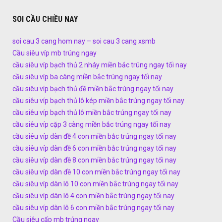
SOI CẦU CHIỀU NAY
soi cau 3 cang hom nay – soi cau 3 cang xsmb
Cầu siêu víp mb trúng ngay
cầu siêu víp bạch thủ 2 nháy miền bắc trúng ngay tối nay
cầu siêu víp ba càng miền bắc trúng ngay tối nay
cầu siêu víp bạch thủ đề miền bắc trúng ngay tối nay
cầu siêu víp bạch thủ lô kép miền bắc trúng ngay tối nay
cầu siêu víp bạch thủ lô miền bắc trúng ngay tối nay
cầu siêu víp cặp 3 càng miền bắc trúng ngay tối nay
cầu siêu víp dàn đề 4 con miền bắc trúng ngay tối nay
cầu siêu víp dàn đề 6 con miền bắc trúng ngay tối nay
cầu siêu víp dàn đề 8 con miền bắc trúng ngay tối nay
cầu siêu víp dàn đề 10 con miền bắc trúng ngay tối nay
cầu siêu víp dàn lô 10 con miền bắc trúng ngay tối nay
cầu siêu víp dàn lô 4 con miền bắc trúng ngay tối nay
cầu siêu víp dàn lô 6 con miền bắc trúng ngay tối nay
Cầu siêu cấp mb trúng ngay