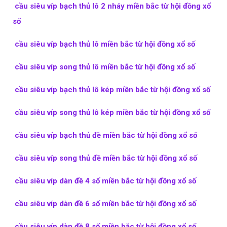
cầu siêu víp bạch thủ lô 2 nháy miền bắc từ hội đồng xổ
số
cầu siêu víp bạch thủ lô miền bắc từ hội đồng xổ số
cầu siêu víp song thủ lô miền bắc từ hội đồng xổ số
cầu siêu víp bạch thủ lô kép miền bắc từ hội đồng xổ số
cầu siêu víp song thủ lô kép miền bắc từ hội đồng xổ số
cầu siêu víp bạch thủ đề miền bắc từ hội đồng xổ số
cầu siêu víp song thủ đề miền bắc từ hội đồng xổ số
cầu siêu víp dàn đề 4 số miền bắc từ hội đồng xổ số
cầu siêu víp dàn đề 6 số miền bắc từ hội đồng xổ số
cầu siêu víp dàn đề 8 số miền bắc từ hội đồng xổ số