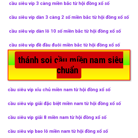
cầu siêu víp 3 càng miền bắc từ hội đồng xổ số
cầu siêu víp dàn 3 càng 2 số miền bắc từ hội đồng xổ số
cầu siêu víp dàn lô 10 số miền bắc từ hội đồng xổ số
cầu siêu víp đề đầu đuôi miền bắc từ hội đồng xổ số
thánh soi cầu miền nam siêu
chuẩn
cầu siêu víp xỉu chủ miền nam từ hội đồng xổ số
cầu siêu víp giải đặc biệt miền nam từ hội đồng xổ số
cầu siêu víp giải 8 miền nam từ hội đồng xổ số
cầu siêu víp bao lô miền nam từ hội đồng xổ số