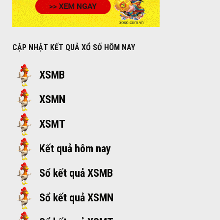
CẬP NHẬT KẾT QUẢ XỔ SỐ HÔM NAY
XSMB
XSMN
XSMT
Kết quả hôm nay
Sổ kết quả XSMB
Sổ kết quả XSMN