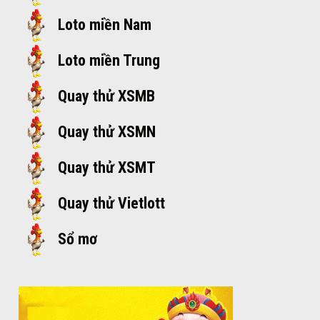
Loto miền Nam
Loto miền Trung
Quay thử XSMB
Quay thử XSMN
Quay thử XSMT
Quay thử Vietlott
Sổ mơ