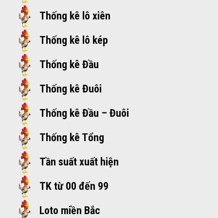
Thống kê lô xiên
Thống kê lô kép
Thống kê Đầu
Thống kê Đuôi
Thống kê Đầu – Đuôi
Thống kê Tổng
Tần suất xuất hiện
TK từ 00 đến 99
Loto miền Bắc