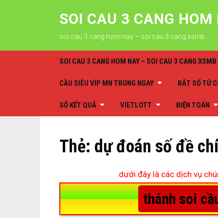
SOI CAU 3 CANG HOM 
soi cau 3 cang hom nay – soi cau 3 cang xsmb
SOI CAU 3 CANG HOM NAY – SOI CAU 3 CANG XSMB
CẦU SIÊU VÍP MN TRÚNG NGAY
BẮT SỐ TỪ C
SỔ KẾT QUẢ
VIETLOTT
ĐIỆN TOÁN
Thẻ:
dự đoán số đề ch
dưới đây là các dịch vụ ch
thánh soi cầ