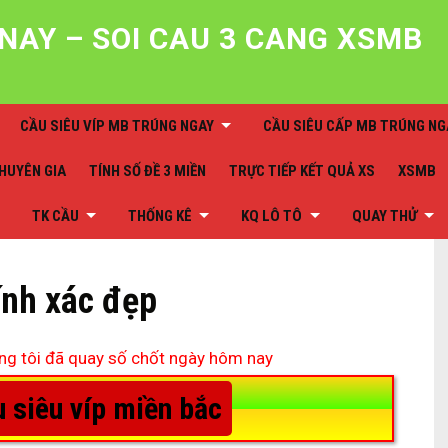
Skip
to
NAY – SOI CAU 3 CANG XSMB
content
CẦU SIÊU VÍP MB TRÚNG NGAY
CẦU SIÊU CẤP MB TRÚNG NG
HUYÊN GIA
TÍNH SỐ ĐỀ 3 MIỀN
TRỰC TIẾP KẾT QUẢ XS
XSMB
TK CẦU
THỐNG KÊ
KQ LÔ TÔ
QUAY THỬ
ính xác đẹp
úng tôi đã quay số chốt ngày hôm nay
u siêu víp miền bắc