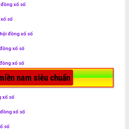
i đồng xổ số
 xổ số
 hội đồng xổ số
 đồng xổ số
 đồng xổ số
 miền nam siêu chuẩn
g xổ số
i đồng xổ số
xổ số