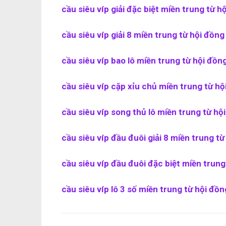
cầu siêu víp giải đặc biệt miền trung từ h
cầu siêu víp giải 8 miền trung từ hội đồng
cầu siêu víp bao lô miền trung từ hội đồn
cầu siêu víp cặp xỉu chủ miền trung từ hộ
cầu siêu víp song thủ lô miền trung từ hộ
cầu siêu víp đầu đuôi giải 8 miền trung từ
cầu siêu víp đầu đuôi đặc biệt miền trung
cầu siêu víp lô 3 số miền trung từ hội đồn