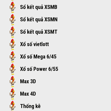
Sổ kết quả XSMB
Sổ kết quả XSMN
Sổ kết quả XSMT
Xổ số vietlott
Xổ số Mega 6/45
Xổ số Power 6/55
Max 3D
Max 4D
Thống kê