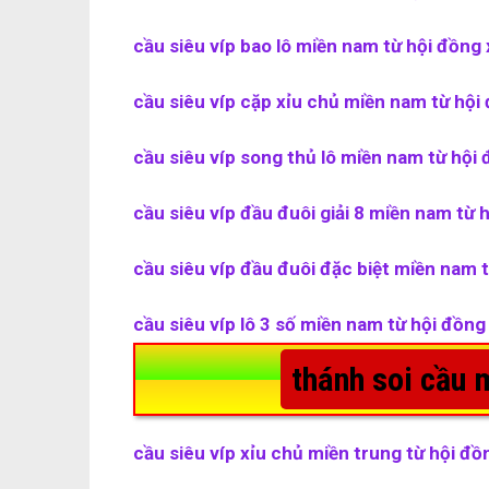
cầu siêu víp bao lô miền nam từ hội đồng 
cầu siêu víp cặp xỉu chủ miền nam từ hội
cầu siêu víp song thủ lô miền nam từ hội
cầu siêu víp đầu đuôi giải 8 miền nam từ 
cầu siêu víp đầu đuôi đặc biệt miền nam 
cầu siêu víp lô 3 số miền nam từ hội đồng
thánh soi cầu 
cầu siêu víp xỉu chủ miền trung từ hội đồ