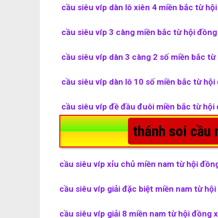
cầu siêu víp dàn lô xiên 4 miền bắc từ hộ
cầu siêu víp 3 càng miền bắc từ hội đồng
cầu siêu víp dàn 3 càng 2 số miền bắc từ
cầu siêu víp dàn lô 10 số miền bắc từ hội
cầu siêu víp đề đầu đuôi miền bắc từ hội
thánh soi cầu
cầu siêu víp xỉu chủ miền nam từ hội đồn
cầu siêu víp giải đặc biệt miền nam từ hộ
cầu siêu víp giải 8 miền nam từ hội đồng 