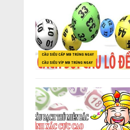
CẦU SIÊU CẤP MB TRÚNG NGAY
,
CẦU SIÊU VÍP MB TRÚNG NGAY