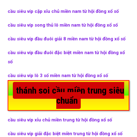
cầu siêu víp cặp xỉu chủ miền nam từ hội đồng xổ số
cầu siêu víp song thủ lô miền nam từ hội đồng xổ số
cầu siêu víp đầu đuôi giải 8 miền nam từ hội đồng xổ số
cầu siêu víp đầu đuôi đặc biệt miền nam từ hội đồng xổ
số
cầu siêu víp lô 3 số miền nam từ hội đồng xổ số
thánh soi cầu miền trung siêu
chuẩn
cầu siêu víp xỉu chủ miền trung từ hội đồng xổ số
cầu siêu víp giải đặc biệt miền trung từ hội đồng xổ số