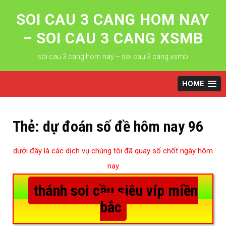
Skip
to
SOI CAU 3 CANG HOM NAY
content
– SOI CAU 3 CANG XSMB
soi cau 3 cang hom nay – soi cau 3 cang xsmb
HOME
Thẻ:
dự đoán số đề hôm nay 96
dưới đây là các dịch vụ chúng tôi đã quay số chốt ngày hôm
nay
thánh soi cầu siêu víp miền
bắc