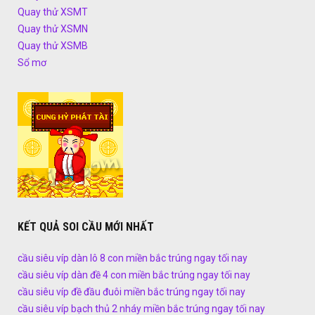
Quay thử XSMT
Quay thử XSMN
Quay thử XSMB
Sổ mơ
KẾT QUẢ SOI CẦU MỚI NHẤT
cầu siêu víp dàn lô 8 con miền bắc trúng ngay tối nay
cầu siêu víp dàn đề 4 con miền bắc trúng ngay tối nay
cầu siêu víp đề đầu đuôi miền bắc trúng ngay tối nay
cầu siêu víp bạch thủ 2 nháy miền bắc trúng ngay tối nay