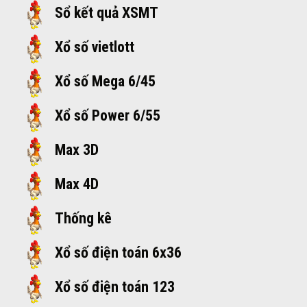
Sổ kết quả XSMT
Xổ số vietlott
Xổ số Mega 6/45
Xổ số Power 6/55
Max 3D
Max 4D
Thống kê
Xổ số điện toán 6x36
Xổ số điện toán 123