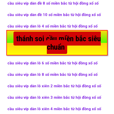
cầu siêu víp dàn đề 8 số miền bắc từ hội đồng xổ số
cầu siêu víp dàn đề 10 số miền bắc từ hội đồng xổ số
cầu siêu víp dàn lô 4 số miền bắc từ hội đồng xổ số
thánh soi cầu miền bắc siêu
chuẩn
cầu siêu víp dàn lô 6 số miền bắc từ hội đồng xổ số
cầu siêu víp dàn lô 8 số miền bắc từ hội đồng xổ số
cầu siêu víp dàn lô xiên 2 miền bắc từ hội đồng xổ số
cầu siêu víp dàn lô xiên 3 miền bắc từ hội đồng xổ số
cầu siêu víp dàn lô xiên 4 miền bắc từ hội đồng xổ số