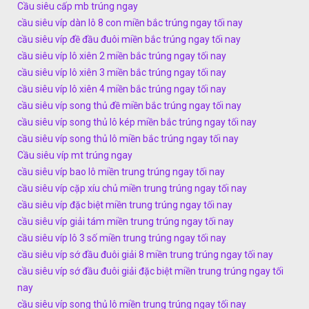
Cầu siêu cấp mb trúng ngay
cầu siêu víp dàn lô 8 con miền bắc trúng ngay tối nay
cầu siêu víp đề đầu đuôi miền bắc trúng ngay tối nay
cầu siêu víp lô xiên 2 miền bắc trúng ngay tối nay
cầu siêu víp lô xiên 3 miền bắc trúng ngay tối nay
cầu siêu víp lô xiên 4 miền bắc trúng ngay tối nay
cầu siêu víp song thủ đề miền bắc trúng ngay tối nay
cầu siêu víp song thủ lô kép miền bắc trúng ngay tối nay
cầu siêu víp song thủ lô miền bắc trúng ngay tối nay
Cầu siêu víp mt trúng ngay
cầu siêu víp bao lô miền trung trúng ngay tối nay
cầu siêu víp cặp xíu chủ miền trung trúng ngay tối nay
cầu siêu víp đặc biệt miền trung trúng ngay tối nay
cầu siêu víp giải tám miền trung trúng ngay tối nay
cầu siêu víp lô 3 số miền trung trúng ngay tối nay
cầu siêu víp sớ đầu đuôi giải 8 miền trung trúng ngay tối nay
cầu siêu víp sớ đầu đuôi giải đặc biệt miền trung trúng ngay tối
nay
cầu siêu víp song thủ lô miền trung trúng ngay tối nay