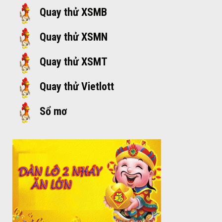
Quay thử XSMB
Quay thử XSMN
Quay thử XSMT
Quay thử Vietlott
Sổ mơ