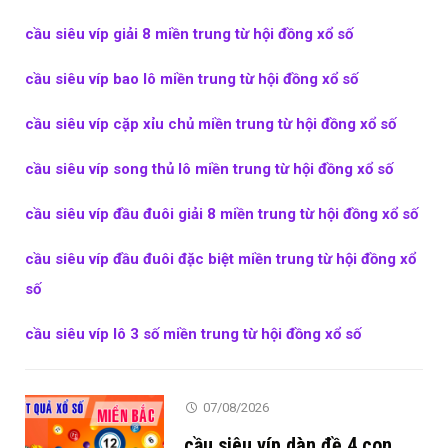
cầu siêu víp giải 8 miền trung từ hội đồng xổ số
cầu siêu víp bao lô miền trung từ hội đồng xổ số
cầu siêu víp cặp xỉu chủ miền trung từ hội đồng xổ số
cầu siêu víp song thủ lô miền trung từ hội đồng xổ số
cầu siêu víp đầu đuôi giải 8 miền trung từ hội đồng xổ số
cầu siêu víp đầu đuôi đặc biệt miền trung từ hội đồng xổ
số
cầu siêu víp lô 3 số miền trung từ hội đồng xổ số
07/08/2026
cầu siêu víp dàn đề 4 con