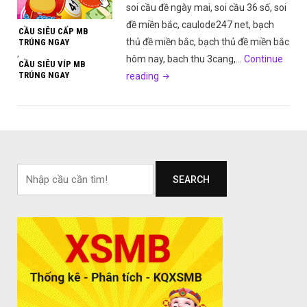
soi cầu đề ngày mai, soi cầu 36 số, soi
bắc
đề miền bắc, caulode247 net, bạch
trúng
CẦU SIÊU CẤP MB
thủ đề miền bắc, bạch thủ đề miền bắc
TRÚNG NGAY
ngay
,
hôm nay, bach thu 3cang,…
Continue
tối
CẦU SIÊU VÍP MB
"cầu
TRÚNG NGAY
reading
nay"
siêu
víp
dàn
đề
8
con
SEARCH
miền
bắc
trúng
ngay
tối
nay"