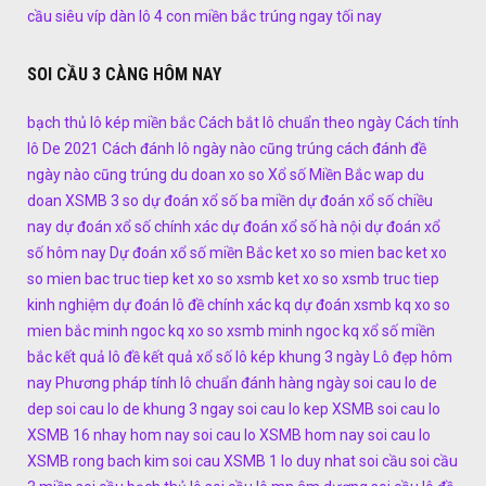
cầu siêu víp dàn lô 4 con miền bắc trúng ngay tối nay
SOI CẦU 3 CÀNG HÔM NAY
bạch thủ lô kép miền bắc
Cách bắt lô chuẩn theo ngày
Cách tính
lô De 2021
Cách đánh lô ngày nào cũng trúng
cách đánh đề
ngày nào cũng trúng
du doan xo so Xổ số Miền Bắc wap
du
doan XSMB 3 so
dự đoán xổ số ba miền
dự đoán xổ số chiều
nay
dự đoán xổ số chính xác
dự đoán xổ số hà nội
dự đoán xổ
số hôm nay
Dự đoán xổ số miền Bắc
ket xo so mien bac
ket xo
so mien bac truc tiep
ket xo so xsmb
ket xo so xsmb truc tiep
kinh nghiệm dự đoán lô đề chính xác
kq dự đoán xsmb
kq xo so
mien bắc minh ngoc
kq xo so xsmb minh ngoc
kq xổ số miền
bắc
kết quả lô đề
kết quả xổ số
lô kép khung 3 ngày
Lô đẹp hôm
nay
Phương pháp tính lô chuẩn đánh hàng ngày
soi cau lo de
dep
soi cau lo de khung 3 ngay
soi cau lo kep XSMB
soi cau lo
XSMB 16 nhay hom nay
soi cau lo XSMB hom nay
soi cau lo
XSMB rong bach kim
soi cau XSMB 1 lo duy nhat
soi cầu
soi cầu