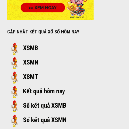
CẬP NHẬT KẾT QUẢ XỔ SỐ HÔM NAY
XSMB
XSMN
XSMT
Kết quả hôm nay
Sổ kết quả XSMB
Sổ kết quả XSMN