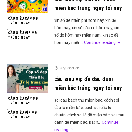
miền bắc trúng ngay tối nay
CẦU SIÊU CẤP MB
xin số de miễn phí hôm nay, xin đề
TRÚNG NGAY
hôm nay, xin số cầu cơ hôm nay, xin
,
CẦU SIÊU VÍP MB
số de hôm nay miền nam, xin số đề
TRÚNG NGAY
"cầu
hôm nay miền…
Continue reading
siêu
víp
dàn
07/08/2026
đề
cầu siêu víp đề đầu đuôi
4
con
miền bắc trúng ngay tối nay
miền
CẦU SIÊU CẤP MB
soi cau bach thu mien bac, cách soi
bắc
TRÚNG NGAY
cầu lô miền bắc, cách soi cầu lô
,
trúng
CẦU SIÊU VÍP MB
chuẩn, cách soi lô đề miền bắc, soi cau
ngay
TRÚNG NGAY
danh de mien bac, bach…
Continue
tối
"cầu
reading
nay"