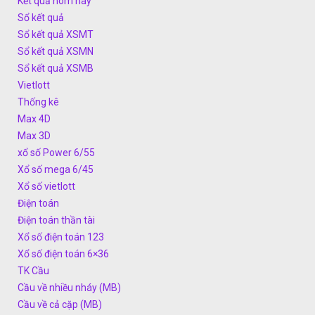
Kết quả hôm nay
Sổ kết quả
Sổ kết quả XSMT
Sổ kết quả XSMN
Sổ kết quả XSMB
Vietlott
Thống kê
Max 4D
Max 3D
xổ số Power 6/55
Xổ số mega 6/45
Xổ số vietlott
Điện toán
Điện toán thần tài
Xổ số điện toán 123
Xổ số điện toán 6×36
TK Cầu
Cầu về nhiều nháy (MB)
Cầu về cả cặp (MB)