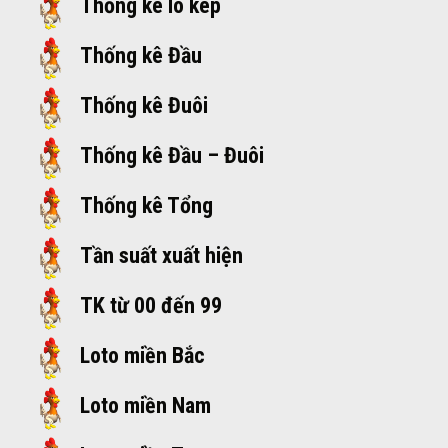
Thống kê lô kép
Thống kê Đầu
Thống kê Đuôi
Thống kê Đầu – Đuôi
Thống kê Tổng
Tần suất xuất hiện
TK từ 00 đến 99
Loto miền Bắc
Loto miền Nam