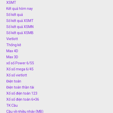
XSMT
Kết quả hôm nay
Sổ kết quả
Sổ kết quả XSMT
Sổ kết quả XSMN
Sổ kết quả XSMB
Vietlott
Thống kê
Max 4D
Max 3D
xổ số Power 6/55
Xổ số mega 6/45
Xổ số vietlott
Điện toán
Điện toán thần tài
Xổ số điện toán 123
Xổ số điện toán 6×36
TK Cầu
Cầu về nhiều nháy (MB)