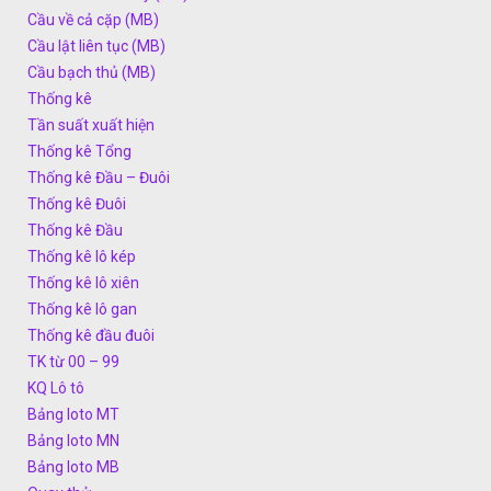
Cầu về cả cặp (MB)
Cầu lật liên tục (MB)
Cầu bạch thủ (MB)
Thống kê
Tần suất xuất hiện
Thống kê Tổng
Thống kê Đầu – Đuôi
Thống kê Đuôi
Thống kê Đầu
Thống kê lô kép
Thống kê lô xiên
Thống kê lô gan
Thống kê đầu đuôi
TK từ 00 – 99
KQ Lô tô
Bảng loto MT
Bảng loto MN
Bảng loto MB