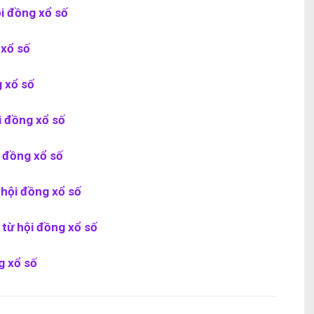
ội đồng xổ số
 xổ số
g xổ số
i đồng xổ số
i đồng xổ số
 hội đồng xổ số
 từ hội đồng xổ số
g xổ số