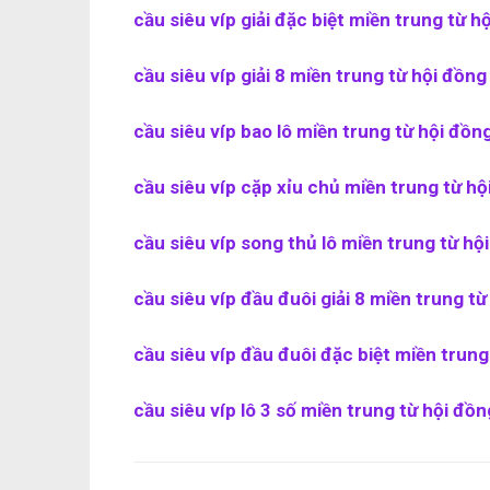
cầu siêu víp giải đặc biệt miền trung từ h
cầu siêu víp giải 8 miền trung từ hội đồng
cầu siêu víp bao lô miền trung từ hội đồn
cầu siêu víp cặp xỉu chủ miền trung từ hộ
cầu siêu víp song thủ lô miền trung từ hộ
cầu siêu víp đầu đuôi giải 8 miền trung từ
cầu siêu víp đầu đuôi đặc biệt miền trung
cầu siêu víp lô 3 số miền trung từ hội đồn