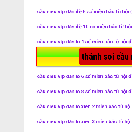
cầu siêu víp dàn đề 8 số miền bắc từ hội
cầu siêu víp dàn đề 10 số miền bắc từ hộ
cầu siêu víp dàn lô 4 số miền bắc từ hội 
thánh soi cầu
cầu siêu víp dàn lô 6 số miền bắc từ hội 
cầu siêu víp dàn lô 8 số miền bắc từ hội 
cầu siêu víp dàn lô xiên 2 miền bắc từ hộ
cầu siêu víp dàn lô xiên 3 miền bắc từ hộ