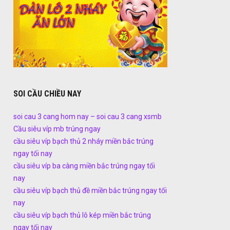
SOI CẦU CHIỀU NAY
soi cau 3 cang hom nay – soi cau 3 cang xsmb
Cầu siêu víp mb trúng ngay
cầu siêu víp bạch thủ 2 nháy miền bắc trúng
ngay tối nay
cầu siêu víp ba càng miền bắc trúng ngay tối
nay
cầu siêu víp bạch thủ đề miền bắc trúng ngay tối
nay
cầu siêu víp bạch thủ lô kép miền bắc trúng
ngay tối nay