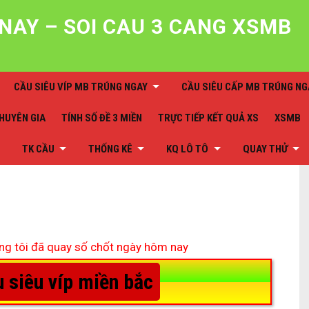
Skip
to
NAY – SOI CAU 3 CANG XSMB
content
CẦU SIÊU VÍP MB TRÚNG NGAY
CẦU SIÊU CẤP MB TRÚNG NG
HUYÊN GIA
TÍNH SỐ ĐỀ 3 MIỀN
TRỰC TIẾP KẾT QUẢ XS
XSMB
TK CẦU
THỐNG KÊ
KQ LÔ TÔ
QUAY THỬ
úng tôi đã quay số chốt ngày hôm nay
u siêu víp miền bắc