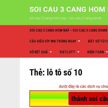
SOI CAU 3 CANG HOM 
soi cau 3 cang hom nay – soi cau 3 cang xsmb
SOI CAU 3 CANG HOM NAY – SOI CAU 3 CANG XSMB
CẦU SIÊU VÍP MN TRÚNG NGAY
BẮT SỐ TỪ C
SỔ KẾT QUẢ
VIETLOTT
ĐIỆN TOÁN
Thẻ:
lô tô số 10
dưới đây là các dịch vụ ch
thánh soi cầ