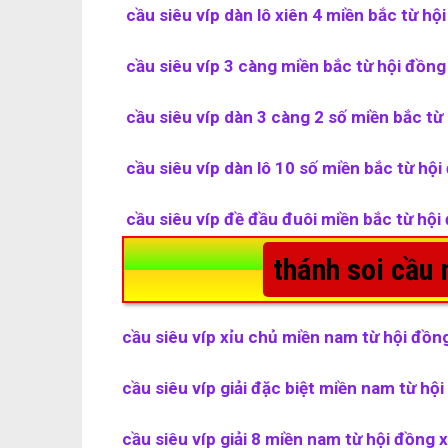
cầu siêu víp dàn lô xiên 4 miền bắc từ hộ
cầu siêu víp 3 càng miền bắc từ hội đồng
cầu siêu víp dàn 3 càng 2 số miền bắc từ
cầu siêu víp dàn lô 10 số miền bắc từ hội
cầu siêu víp đề đầu đuôi miền bắc từ hội
thánh soi cầu
cầu siêu víp xỉu chủ miền nam từ hội đồn
cầu siêu víp giải đặc biệt miền nam từ hộ
cầu siêu víp giải 8 miền nam từ hội đồng 