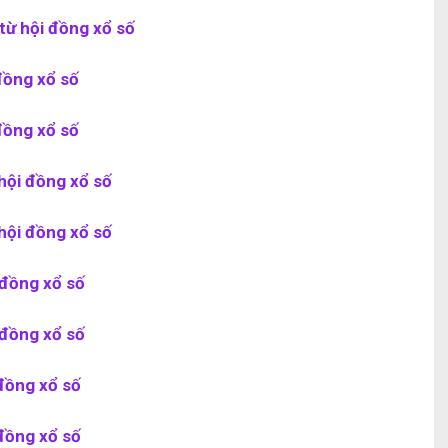
từ hội đồng xổ số
đồng xổ số
đồng xổ số
 hội đồng xổ số
 hội đồng xổ số
 đồng xổ số
 đồng xổ số
 đồng xổ số
 đồng xổ số