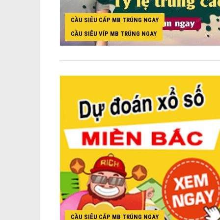
CẦU SIÊU CẤP MB TRÚNG NGAY
,
CẦU SIÊU VÍP MB TRÚNG NGAY
CẦU SIÊU CẤP MB TRÚNG NGAY
,