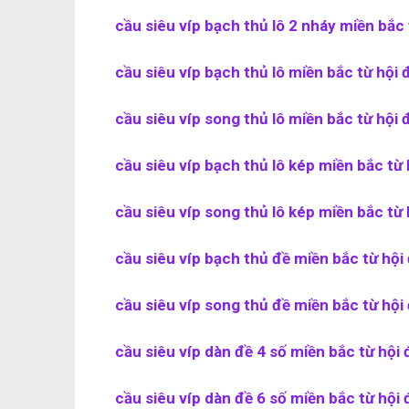
cầu siêu víp bạch thủ lô 2 nháy miền bắc 
cầu siêu víp bạch thủ lô miền bắc từ hội 
cầu siêu víp song thủ lô miền bắc từ hội 
cầu siêu víp bạch thủ lô kép miền bắc từ
cầu siêu víp song thủ lô kép miền bắc từ
cầu siêu víp bạch thủ đề miền bắc từ hội
cầu siêu víp song thủ đề miền bắc từ hội
cầu siêu víp dàn đề 4 số miền bắc từ hội
cầu siêu víp dàn đề 6 số miền bắc từ hội