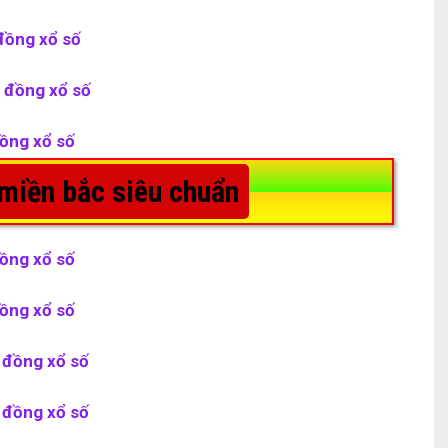
 đồng xổ số
i đồng xổ số
đồng xổ số
 miền bắc siêu chuẩn
đồng xổ số
đồng xổ số
i đồng xổ số
i đồng xổ số