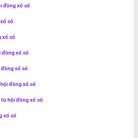
ội đồng xổ số
 xổ số
g xổ số
i đồng xổ số
i đồng xổ số
 hội đồng xổ số
 từ hội đồng xổ số
g xổ số