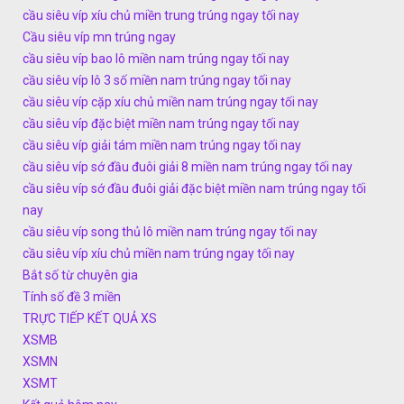
cầu siêu víp xíu chủ miền trung trúng ngay tối nay
Cầu siêu víp mn trúng ngay
cầu siêu víp bao lô miền nam trúng ngay tối nay
cầu siêu víp lô 3 số miền nam trúng ngay tối nay
cầu siêu víp cặp xíu chủ miền nam trúng ngay tối nay
cầu siêu víp đặc biệt miền nam trúng ngay tối nay
cầu siêu víp giải tám miền nam trúng ngay tối nay
cầu siêu víp sớ đầu đuôi giải 8 miền nam trúng ngay tối nay
cầu siêu víp sớ đầu đuôi giải đặc biệt miền nam trúng ngay tối
nay
cầu siêu víp song thủ lô miền nam trúng ngay tối nay
cầu siêu víp xíu chủ miền nam trúng ngay tối nay
Bắt số từ chuyên gia
Tính số đề 3 miền
TRỰC TIẾP KẾT QUẢ XS
XSMB
XSMN
XSMT