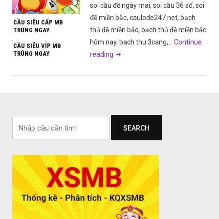
soi cầu đề ngày mai, soi cầu 36 số, soi
bắc
đề miền bắc, caulode247 net, bạch
trúng
CẦU SIÊU CẤP MB
thủ đề miền bắc, bạch thủ đề miền bắc
TRÚNG NGAY
ngay
,
hôm nay, bach thu 3cang,…
Continue
tối
CẦU SIÊU VÍP MB
"cầu
TRÚNG NGAY
reading
nay"
siêu
víp
dàn
đề
8
con
SEARCH
miền
bắc
trúng
ngay
tối
nay"