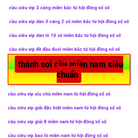
cầu siêu víp 3 càng miền bắc từ hội đồng xổ số
cầu siêu víp dàn 3 càng 2 số miền bắc từ hội đồng xổ số
cầu siêu víp dàn lô 10 số miền bắc từ hội đồng xổ số
cầu siêu víp đề đầu đuôi miền bắc từ hội đồng xổ số
thánh soi cầu miền nam siêu
chuẩn
cầu siêu víp xỉu chủ miền nam từ hội đồng xổ số
cầu siêu víp giải đặc biệt miền nam từ hội đồng xổ số
cầu siêu víp giải 8 miền nam từ hội đồng xổ số
cầu siêu víp bao lô miền nam từ hội đồng xổ số