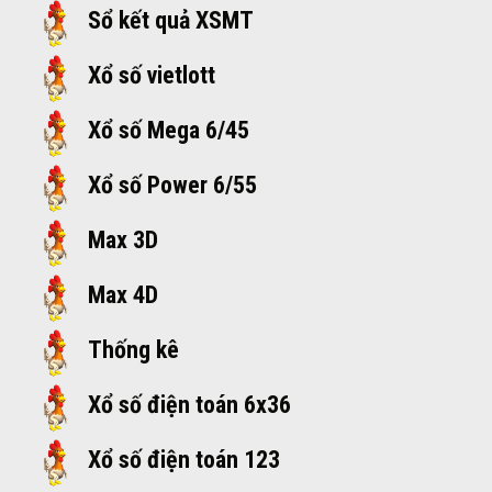
Sổ kết quả XSMT
Xổ số vietlott
Xổ số Mega 6/45
Xổ số Power 6/55
Max 3D
Max 4D
Thống kê
Xổ số điện toán 6x36
Xổ số điện toán 123