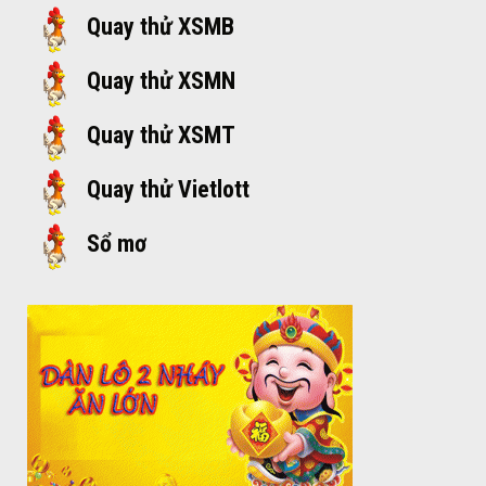
Quay thử XSMB
Quay thử XSMN
Quay thử XSMT
Quay thử Vietlott
Sổ mơ