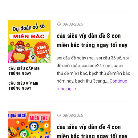
siêu
víp
đề
08/08/2026
đầu
cầu siêu víp dàn đề 8 con
đuôi
miền
miền bắc trúng ngay tối nay
bắc
soi cầu đề ngày mai, soi cầu 36 số, soi
trúng
đề miền bắc, caulode247 net, bạch
ngay
CẦU SIÊU CẤP MB
thủ đề miền bắc, bạch thủ đề miền bắc
TRÚNG NGAY
tối
,
hôm nay, bach thu 3cang,…
Continue
nay"
CẦU SIÊU VÍP MB
"cầu
TRÚNG NGAY
reading
siêu
víp
dàn
08/08/2026
đề
cầu siêu víp dàn đề 4 con
8
con
miền bắc trúng ngay tối nay