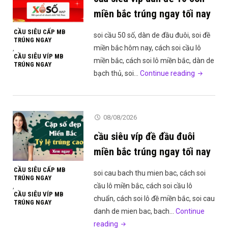
miền bắc trúng ngay tối nay
CẦU SIÊU CẤP MB
soi cầu 50 số, dàn de đầu đuôi, soi đề
TRÚNG NGAY
miền bắc hôm nay, cách soi cầu lô
,
CẦU SIÊU VÍP MB
miền bắc, cách soi lô miền bắc, dàn de
TRÚNG NGAY
"cầu
bạch thủ, soi…
Continue reading
siêu
víp
dàn
08/08/2026
đề
cầu siêu víp đề đầu đuôi
10
con
miền bắc trúng ngay tối nay
miền
CẦU SIÊU CẤP MB
soi cau bach thu mien bac, cách soi
bắc
TRÚNG NGAY
cầu lô miền bắc, cách soi cầu lô
,
trúng
CẦU SIÊU VÍP MB
chuẩn, cách soi lô đề miền bắc, soi cau
ngay
TRÚNG NGAY
danh de mien bac, bach…
Continue
tối
"cầu
reading
nay"