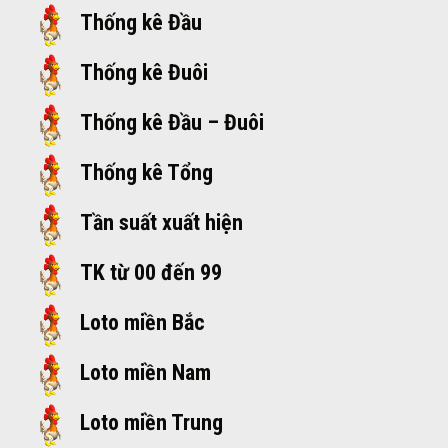
Thống kê Đầu
Thống kê Đuôi
Thống kê Đầu – Đuôi
Thống kê Tổng
Tần suất xuất hiện
TK từ 00 đến 99
Loto miền Bắc
Loto miền Nam
Loto miền Trung