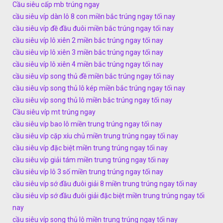
Cầu siêu cấp mb trúng ngay
cầu siêu víp dàn lô 8 con miền bắc trúng ngay tối nay
cầu siêu víp đề đầu đuôi miền bắc trúng ngay tối nay
cầu siêu víp lô xiên 2 miền bắc trúng ngay tối nay
cầu siêu víp lô xiên 3 miền bắc trúng ngay tối nay
cầu siêu víp lô xiên 4 miền bắc trúng ngay tối nay
cầu siêu víp song thủ đề miền bắc trúng ngay tối nay
cầu siêu víp song thủ lô kép miền bắc trúng ngay tối nay
cầu siêu víp song thủ lô miền bắc trúng ngay tối nay
Cầu siêu víp mt trúng ngay
cầu siêu víp bao lô miền trung trúng ngay tối nay
cầu siêu víp cặp xíu chủ miền trung trúng ngay tối nay
cầu siêu víp đặc biệt miền trung trúng ngay tối nay
cầu siêu víp giải tám miền trung trúng ngay tối nay
cầu siêu víp lô 3 số miền trung trúng ngay tối nay
cầu siêu víp sớ đầu đuôi giải 8 miền trung trúng ngay tối nay
cầu siêu víp sớ đầu đuôi giải đặc biệt miền trung trúng ngay tối
nay
cầu siêu víp song thủ lô miền trung trúng ngay tối nay