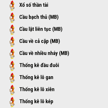
Xổ số thần tài
Cầu bạch thủ (MB)
Cầu lật liên tục (MB)
Cầu về cả cặp (MB)
Cầu về nhiều nháy (MB)
Thống kê đầu đuôi
Thống kê lô gan
Thống kê lô xiên
Thống kê lô kép