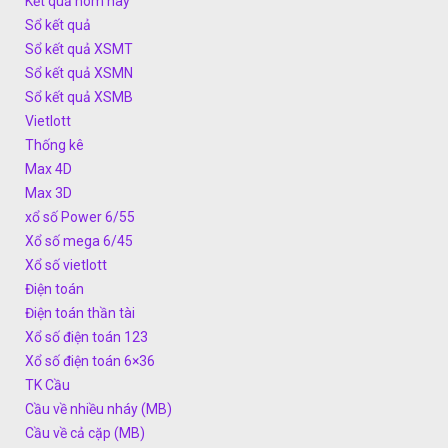
Kết quả hôm nay
Sổ kết quả
Sổ kết quả XSMT
Sổ kết quả XSMN
Sổ kết quả XSMB
Vietlott
Thống kê
Max 4D
Max 3D
xổ số Power 6/55
Xổ số mega 6/45
Xổ số vietlott
Điện toán
Điện toán thần tài
Xổ số điện toán 123
Xổ số điện toán 6×36
TK Cầu
Cầu về nhiều nháy (MB)
Cầu về cả cặp (MB)