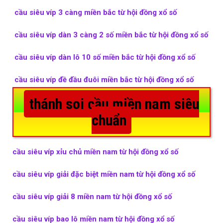
cầu siêu víp 3 càng miền bắc từ hội đồng xổ số
cầu siêu víp dàn 3 càng 2 số miền bắc từ hội đồng xổ số
cầu siêu víp dàn lô 10 số miền bắc từ hội đồng xổ số
cầu siêu víp đề đầu đuôi miền bắc từ hội đồng xổ số
thánh soi cầu miền nam siêu
chuẩn
cầu siêu víp xỉu chủ miền nam từ hội đồng xổ số
cầu siêu víp giải đặc biệt miền nam từ hội đồng xổ số
cầu siêu víp giải 8 miền nam từ hội đồng xổ số
cầu siêu víp bao lô miền nam từ hội đồng xổ số