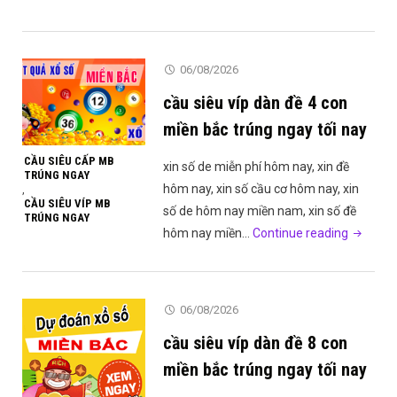
siêu
víp
đề
06/08/2026
đầu
cầu siêu víp dàn đề 4 con
đuôi
miền
miền bắc trúng ngay tối nay
bắc
CẦU SIÊU CẤP MB
xin số de miễn phí hôm nay, xin đề
trúng
TRÚNG NGAY
hôm nay, xin số cầu cơ hôm nay, xin
,
ngay
CẦU SIÊU VÍP MB
số de hôm nay miền nam, xin số đề
tối
TRÚNG NGAY
"cầu
hôm nay miền…
Continue reading
nay"
siêu
víp
dàn
06/08/2026
đề
cầu siêu víp dàn đề 8 con
4
con
miền bắc trúng ngay tối nay
miền