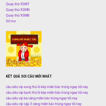
Quay thử XSMT
Quay thử XSMN
Quay thử XSMB
Sổ mơ
KẾT QUẢ SOI CẦU MỚI NHẤT
cầu siêu víp song thủ lô kép miền bắc trúng ngay tối nay
cầu siêu víp bạch thủ lô kép miền bắc trúng ngay tối nay
cầu siêu víp ba càng miền bắc trúng ngay tối nay
cầu siêu víp cặp 3 càng miền bắc trúng ngay tối nay