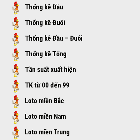
Thống kê Đầu
Thống kê Đuôi
Thống kê Đầu – Đuôi
Thống kê Tổng
Tần suất xuất hiện
TK từ 00 đến 99
Loto miền Bắc
Loto miền Nam
Loto miền Trung