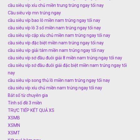
cầu siêu víp xíu chủ miền trung trúng ngay tối nay
Cầu siêu víp mn trúng ngay
cầu siêu víp bao lô miền nam trúng ngay tối nay
cầu siêu víp lô 3 số miền nam trúng ngay tối nay
cầu siêu víp cặp xíu chủ miền nam trúng ngay tối nay
cầu siêu víp đặc biệt miền nam trúng ngay tối nay
cầu siêu víp giải tám miền nam trúng ngay tối nay
cầu siêu víp sớ đầu đuôi giải 8 miền nam trúng ngay tối nay
cầu siêu víp sớ đầu đuôi giải đặc biệt miền nam trúng ngay tối
nay
cầu siêu víp song thủ lô miền nam trúng ngay tối nay
cầu siêu víp xíu chủ miền nam trúng ngay tối nay
Bắt số từ chuyên gia
Tính số đề 3 miền
TRỰC TIẾP KẾT QUẢ XS
XSMB
XSMN
XSMT