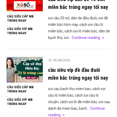
miền bắc trúng ngay tối nay
CẦU SIÊU CẤP MB
soi cầu 50 số, dàn de đầu đuôi, soi đề
TRÚNG NGAY
miền bắc hôm nay, cách soi cầu lô
,
CẦU SIÊU VÍP MB
miền bắc, cách soi lô miền bắc, dàn de
TRÚNG NGAY
"cầu
bạch thủ, soi…
Continue reading
siêu
víp
dàn
06/08/2026
đề
cầu siêu víp đề đầu đuôi
10
con
miền bắc trúng ngay tối nay
miền
CẦU SIÊU CẤP MB
soi cau bach thu mien bac, cách soi
bắc
TRÚNG NGAY
cầu lô miền bắc, cách soi cầu lô
,
trúng
CẦU SIÊU VÍP MB
chuẩn, cách soi lô đề miền bắc, soi cau
ngay
TRÚNG NGAY
danh de mien bac, bach…
Continue
tối
"cầu
reading
nay"