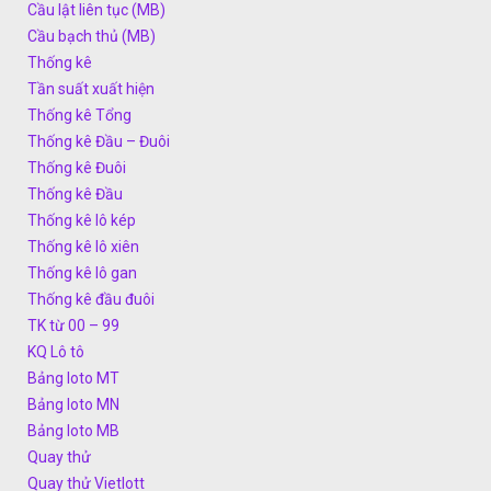
Cầu lật liên tục (MB)
Cầu bạch thủ (MB)
Thống kê
Tần suất xuất hiện
Thống kê Tổng
Thống kê Đầu – Đuôi
Thống kê Đuôi
Thống kê Đầu
Thống kê lô kép
Thống kê lô xiên
Thống kê lô gan
Thống kê đầu đuôi
TK từ 00 – 99
KQ Lô tô
Bảng loto MT
Bảng loto MN
Bảng loto MB
Quay thử
Quay thử Vietlott