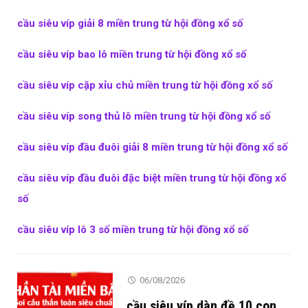
cầu siêu víp giải 8 miền trung từ hội đồng xổ số
cầu siêu víp bao lô miền trung từ hội đồng xổ số
cầu siêu víp cặp xỉu chủ miền trung từ hội đồng xổ số
cầu siêu víp song thủ lô miền trung từ hội đồng xổ số
cầu siêu víp đầu đuôi giải 8 miền trung từ hội đồng xổ số
cầu siêu víp đầu đuôi đặc biệt miền trung từ hội đồng xổ
số
cầu siêu víp lô 3 số miền trung từ hội đồng xổ số
06/08/2026
cầu siêu víp dàn đề 10 con