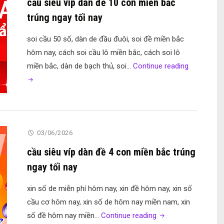
trúng
cầu siêu víp dàn đề 10 con miền bắc
ngay
trúng ngay tối nay
tối
soi cầu 50 số, dàn de đầu đuôi, soi đề miền bắc
nay"
hôm nay, cách soi cầu lô miền bắc, cách soi lô
"cầu
miền bắc, dàn de bạch thủ, soi…
Continue reading
siêu
víp
dàn
đề
10
03/06/2026
con
cầu siêu víp dàn đề 4 con miền bắc trúng
miền
ngay tối nay
bắc
trúng
xin số de miễn phí hôm nay, xin đề hôm nay, xin số
ngay
cầu cơ hôm nay, xin số de hôm nay miền nam, xin
tối
"cầu
số đề hôm nay miền…
Continue reading