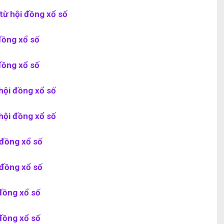
từ hội đồng xổ số
đồng xổ số
đồng xổ số
 hội đồng xổ số
 hội đồng xổ số
 đồng xổ số
 đồng xổ số
 đồng xổ số
 đồng xổ số