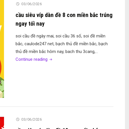
03/06/2026
cầu siêu víp dàn đề 8 con miền bắc trúng
ngay tối nay
soi cầu đề ngày mai, soi cầu 36 số, soi đề miền
bắc, caulode247 net, bạch thủ đề miền bắc, bạch
thủ đề miền bắc hôm nay, bach thu 3cang,…
"cầu
Continue reading
siêu
víp
dàn
đề
8
con
miền
03/06/2026
bắc