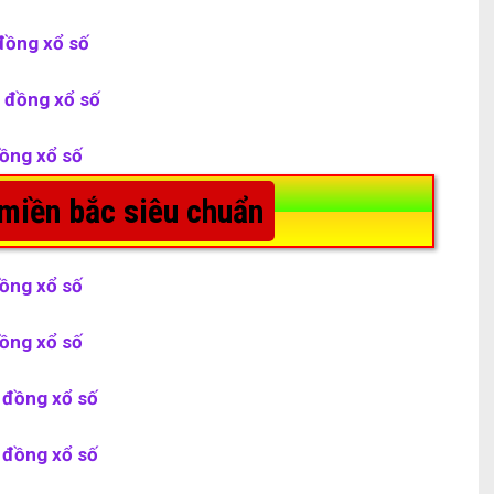
 đồng xổ số
i đồng xổ số
đồng xổ số
 miền bắc siêu chuẩn
đồng xổ số
đồng xổ số
i đồng xổ số
i đồng xổ số