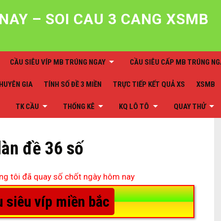
Skip
to
NAY – SOI CAU 3 CANG XSMB
content
CẦU SIÊU VÍP MB TRÚNG NGAY
CẦU SIÊU CẤP MB TRÚNG NG
HUYÊN GIA
TÍNH SỐ ĐỀ 3 MIỀN
TRỰC TIẾP KẾT QUẢ XS
XSMB
TK CẦU
THỐNG KÊ
KQ LÔ TÔ
QUAY THỬ
dàn đề 36 số
úng tôi đã quay số chốt ngày hôm nay
u siêu víp miền bắc