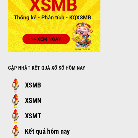
CẬP NHẬT KẾT QUẢ XỔ SỐ HÔM NAY
XSMB
XSMN
XSMT
Kết quả hôm nay