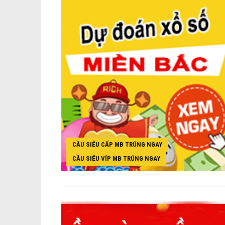
CẦU SIÊU CẤP MB TRÚNG NGAY
,
CẦU SIÊU VÍP MB TRÚNG NGAY