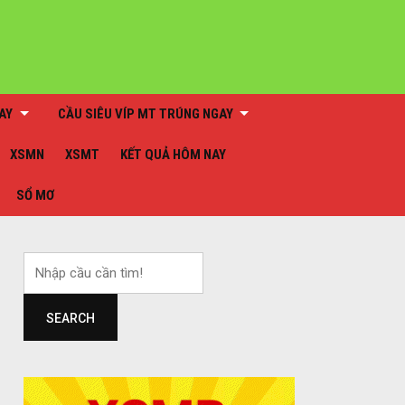
AY
CẦU SIÊU VÍP MT TRÚNG NGAY
XSMN
XSMT
KẾT QUẢ HÔM NAY
SỔ MƠ
SEARCH