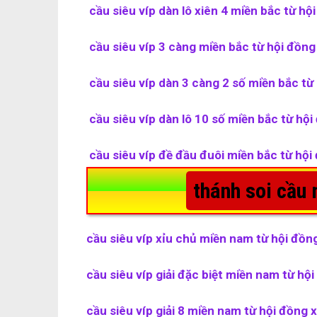
cầu siêu víp dàn lô xiên 4 miền bắc từ hộ
cầu siêu víp 3 càng miền bắc từ hội đồng
cầu siêu víp dàn 3 càng 2 số miền bắc từ
cầu siêu víp dàn lô 10 số miền bắc từ hội
cầu siêu víp đề đầu đuôi miền bắc từ hội
thánh soi cầu
cầu siêu víp xỉu chủ miền nam từ hội đồn
cầu siêu víp giải đặc biệt miền nam từ hộ
cầu siêu víp giải 8 miền nam từ hội đồng 