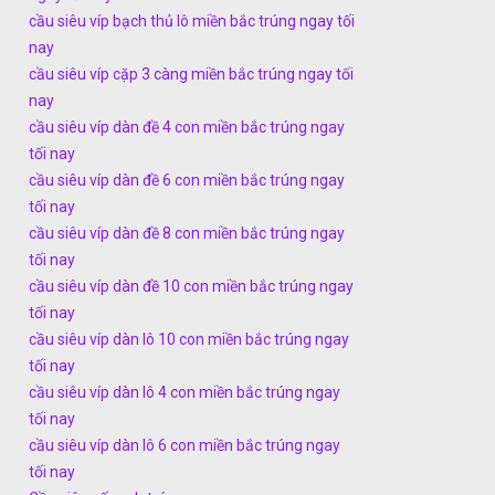
cầu siêu víp bạch thủ lô miền bắc trúng ngay tối
nay
cầu siêu víp cặp 3 càng miền bắc trúng ngay tối
nay
cầu siêu víp dàn đề 4 con miền bắc trúng ngay
tối nay
cầu siêu víp dàn đề 6 con miền bắc trúng ngay
tối nay
cầu siêu víp dàn đề 8 con miền bắc trúng ngay
tối nay
cầu siêu víp dàn đề 10 con miền bắc trúng ngay
tối nay
cầu siêu víp dàn lô 10 con miền bắc trúng ngay
tối nay
cầu siêu víp dàn lô 4 con miền bắc trúng ngay
tối nay
cầu siêu víp dàn lô 6 con miền bắc trúng ngay
tối nay