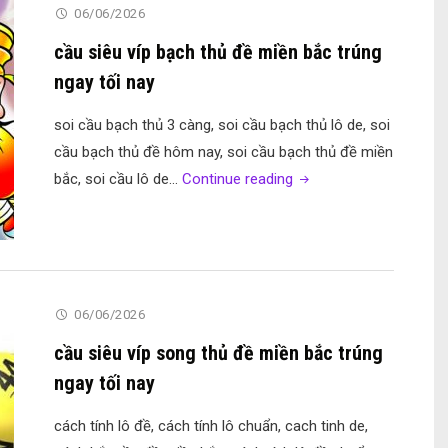
06/06/2026
cầu siêu víp bạch thủ đề miền bắc trúng
ngay tối nay
soi cầu bạch thủ 3 càng, soi cầu bạch thủ lô de, soi
cầu bạch thủ đề hôm nay, soi cầu bạch thủ đề miền
"cầu
bắc, soi cầu lô de…
Continue reading
siêu
víp
bạch
thủ
đề
06/06/2026
miền
cầu siêu víp song thủ đề miền bắc trúng
bắc
ngay tối nay
trúng
ngay
cách tính lô đề, cách tính lô chuẩn, cach tinh de,