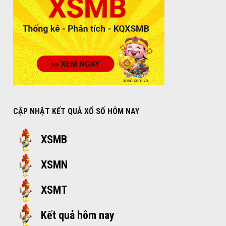
CẬP NHẬT KẾT QUẢ XỔ SỐ HÔM NAY
XSMB
XSMN
XSMT
Kết quả hôm nay