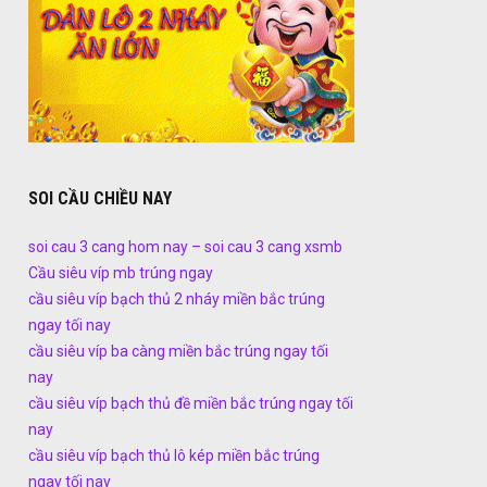
SOI CẦU CHIỀU NAY
soi cau 3 cang hom nay – soi cau 3 cang xsmb
Cầu siêu víp mb trúng ngay
cầu siêu víp bạch thủ 2 nháy miền bắc trúng
ngay tối nay
cầu siêu víp ba càng miền bắc trúng ngay tối
nay
cầu siêu víp bạch thủ đề miền bắc trúng ngay tối
nay
cầu siêu víp bạch thủ lô kép miền bắc trúng
ngay tối nay