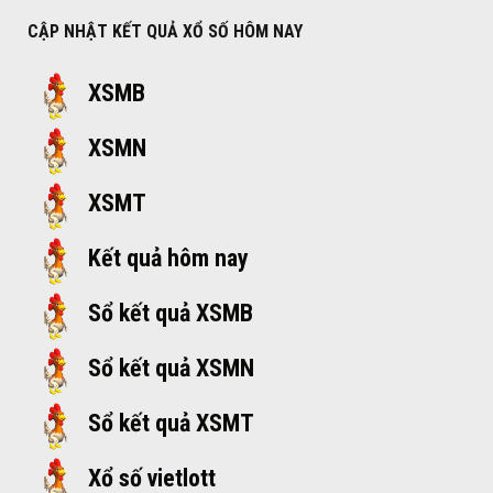
CẬP NHẬT KẾT QUẢ XỔ SỐ HÔM NAY
XSMB
XSMN
XSMT
Kết quả hôm nay
Sổ kết quả XSMB
Sổ kết quả XSMN
Sổ kết quả XSMT
Xổ số vietlott