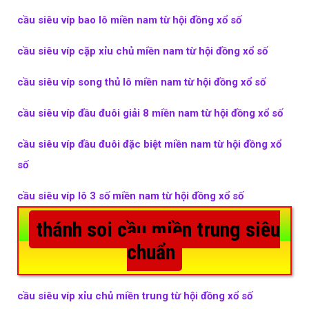
cầu siêu víp bao lô miền nam từ hội đồng xổ số
cầu siêu víp cặp xỉu chủ miền nam từ hội đồng xổ số
cầu siêu víp song thủ lô miền nam từ hội đồng xổ số
cầu siêu víp đầu đuôi giải 8 miền nam từ hội đồng xổ số
cầu siêu víp đầu đuôi đặc biệt miền nam từ hội đồng xổ
số
cầu siêu víp lô 3 số miền nam từ hội đồng xổ số
thánh soi cầu miền trung siêu
chuẩn
cầu siêu víp xỉu chủ miền trung từ hội đồng xổ số