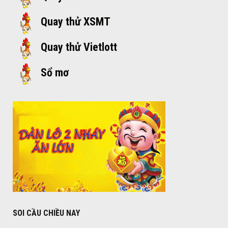
Quay thử XSMT
Quay thử Vietlott
Sổ mơ
SOI CẦU CHIỀU NAY