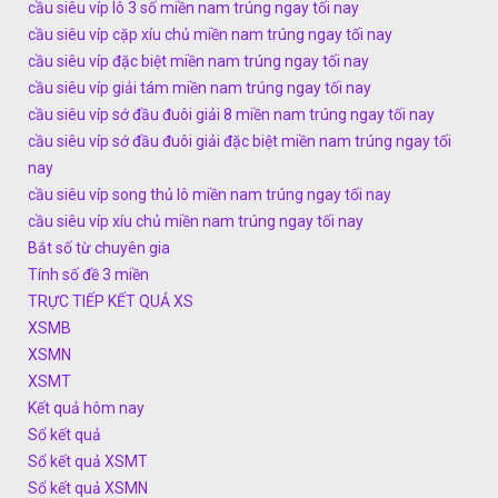
cầu siêu víp lô 3 số miền nam trúng ngay tối nay
cầu siêu víp cặp xíu chủ miền nam trúng ngay tối nay
cầu siêu víp đặc biệt miền nam trúng ngay tối nay
cầu siêu víp giải tám miền nam trúng ngay tối nay
cầu siêu víp sớ đầu đuôi giải 8 miền nam trúng ngay tối nay
cầu siêu víp sớ đầu đuôi giải đặc biệt miền nam trúng ngay tối
nay
cầu siêu víp song thủ lô miền nam trúng ngay tối nay
cầu siêu víp xíu chủ miền nam trúng ngay tối nay
Bắt số từ chuyên gia
Tính số đề 3 miền
TRỰC TIẾP KẾT QUẢ XS
XSMB
XSMN
XSMT
Kết quả hôm nay
Sổ kết quả
Sổ kết quả XSMT
Sổ kết quả XSMN