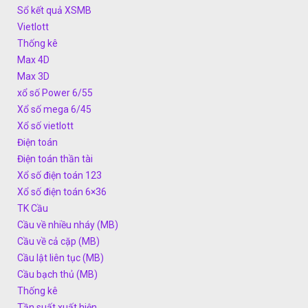
Sổ kết quả XSMB
Vietlott
Thống kê
Max 4D
Max 3D
xổ số Power 6/55
Xổ số mega 6/45
Xổ số vietlott
Điện toán
Điện toán thần tài
Xổ số điện toán 123
Xổ số điện toán 6×36
TK Cầu
Cầu về nhiều nháy (MB)
Cầu về cả cặp (MB)
Cầu lật liên tục (MB)
Cầu bạch thủ (MB)
Thống kê
Tần suất xuất hiện