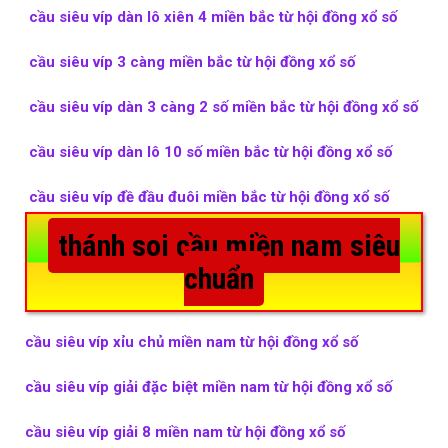
cầu siêu víp dàn lô xiên 4 miền bắc từ hội đồng xổ số
cầu siêu víp 3 càng miền bắc từ hội đồng xổ số
cầu siêu víp dàn 3 càng 2 số miền bắc từ hội đồng xổ số
cầu siêu víp dàn lô 10 số miền bắc từ hội đồng xổ số
cầu siêu víp đề đầu đuôi miền bắc từ hội đồng xổ số
thánh soi cầu miền nam siêu
chuẩn
cầu siêu víp xỉu chủ miền nam từ hội đồng xổ số
cầu siêu víp giải đặc biệt miền nam từ hội đồng xổ số
cầu siêu víp giải 8 miền nam từ hội đồng xổ số