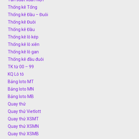
Thống kê Tổng
Thống kê Đầu – Đuôi
Thống kê Đuôi
Thống kê Đầu
Thống kê lô kép
Thống kê lô xiên
Thống kê lô gan
Thống kê đầu đuôi
TK từ 00 – 99
KQ Lô tô
Bảng loto MT
Bảng loto MN
Bảng loto MB
Quay thử
Quay thử Vietlott
Quay thử XSMT
Quay thử XSMN
Quay thử XSMB