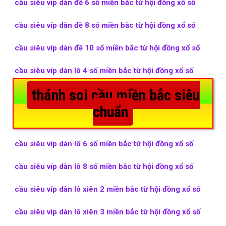
cầu siêu víp dàn đề 6 số miền bắc từ hội đồng xổ số
cầu siêu víp dàn đề 8 số miền bắc từ hội đồng xổ số
cầu siêu víp dàn đề 10 số miền bắc từ hội đồng xổ số
cầu siêu víp dàn lô 4 số miền bắc từ hội đồng xổ số
thánh soi cầu miền bắc siêu
chuẩn
cầu siêu víp dàn lô 6 số miền bắc từ hội đồng xổ số
cầu siêu víp dàn lô 8 số miền bắc từ hội đồng xổ số
cầu siêu víp dàn lô xiên 2 miền bắc từ hội đồng xổ số
cầu siêu víp dàn lô xiên 3 miền bắc từ hội đồng xổ số